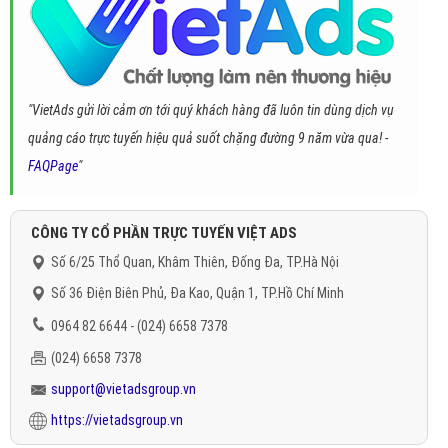
"VietAds gửi lời cảm ơn tới quý khách hàng đã luôn tin dùng dịch vụ
quảng cáo trực tuyến hiệu quả suốt chặng đường 9 năm vừa qua! -
FAQPage
"
CÔNG TY CỔ PHẦN TRỰC TUYẾN VIỆT ADS
Số 6/25 Thổ Quan, Khâm Thiên, Đống Đa, TP.Hà Nội
Số 36 Điện Biên Phủ, Đa Kao, Quận 1, TP.Hồ Chí Minh
0964 82 6644 - (024) 6658 7378
(024) 6658 7378
support@vietadsgroup.vn
https://vietadsgroup.vn