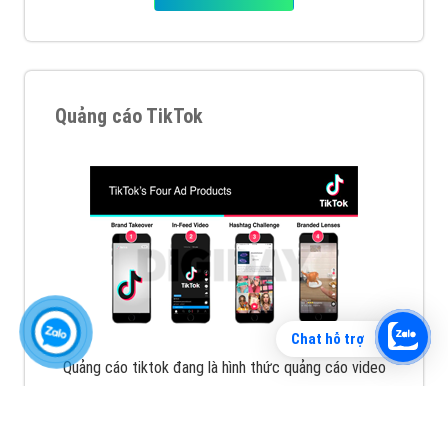
Vì sao doanh nghiệp bạn nên quảng cáo trên Zalo?
Hãy cùng VietAds tìm hiểu về các hình thức quảng
cáo Zalo hiệu quả
XEM CHI TIẾT
Chat hỗ trợ