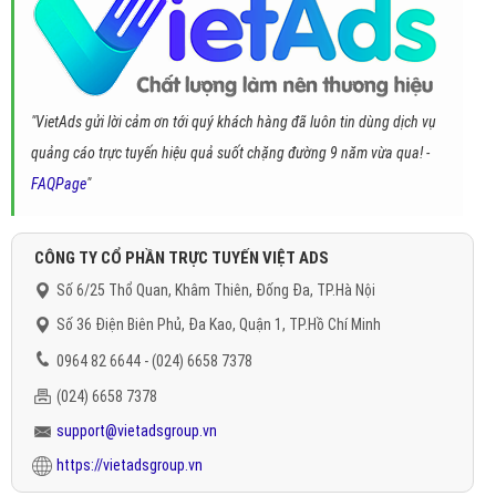
"VietAds gửi lời cảm ơn tới quý khách hàng đã luôn tin dùng dịch vụ
quảng cáo trực tuyến hiệu quả suốt chặng đường 9 năm vừa qua! -
FAQPage
"
CÔNG TY CỔ PHẦN TRỰC TUYẾN VIỆT ADS
Số 6/25 Thổ Quan, Khâm Thiên, Đống Đa, TP.Hà Nội
Số 36 Điện Biên Phủ, Đa Kao, Quận 1, TP.Hồ Chí Minh
0964 82 6644 - (024) 6658 7378
(024) 6658 7378
support@vietadsgroup.vn
https://vietadsgroup.vn