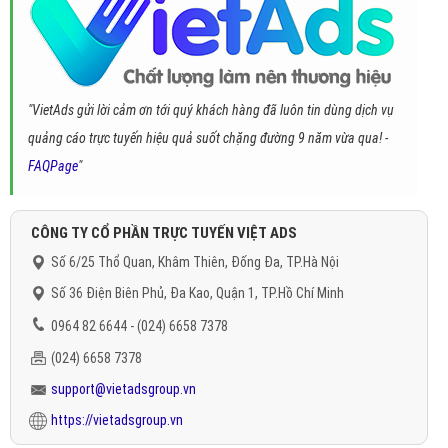
"VietAds gửi lời cảm ơn tới quý khách hàng đã luôn tin dùng dịch vụ
quảng cáo trực tuyến hiệu quả suốt chặng đường 9 năm vừa qua! -
FAQPage
"
CÔNG TY CỔ PHẦN TRỰC TUYẾN VIỆT ADS
Số 6/25 Thổ Quan, Khâm Thiên, Đống Đa, TP.Hà Nội
Số 36 Điện Biên Phủ, Đa Kao, Quận 1, TP.Hồ Chí Minh
0964 82 6644 - (024) 6658 7378
(024) 6658 7378
support@vietadsgroup.vn
https://vietadsgroup.vn