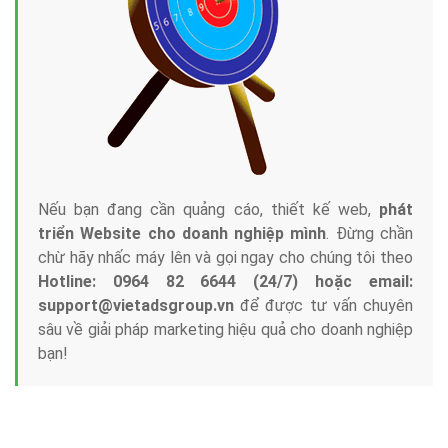
Công ty Việt Ads thành lập từ năm 2013
, chúng tôi
với bề dày kinh nghiệm sẽ tư vấn xây dựng và phát
triển thương hiệu của doanh nghiệp bạn với mức chi
phí mà bạn có thể đầu tư cho marketing online. Đội
ngũ kỹ thuật quảng cáo trực tuyến, SEO, lập trình
Web chuyên sâu trong nghề, được đào tạo bài bản tại
trung tâm marketing online uy tín hàng năm, luôn
đem
đến cho khách hàng sản phẩm/ dịch vụ chất
lượng
.