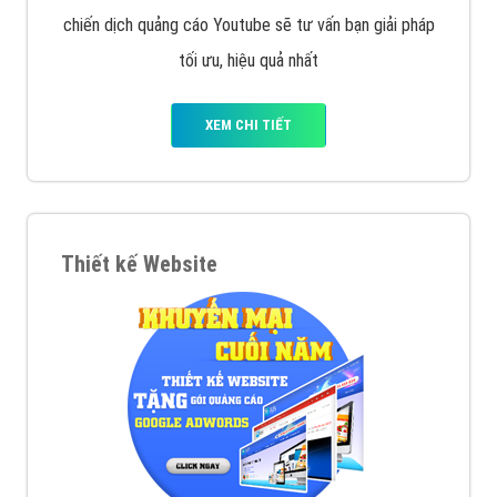
VietAds với đội ngũ SEOer giàu kinh nghiệm được đào
tạo bài bản tại các trung tâm SEO lớn như: Litado,
Inet, Vietmoz, Vinalink
XEM CHI TIẾT
Quảng cáo Youtube