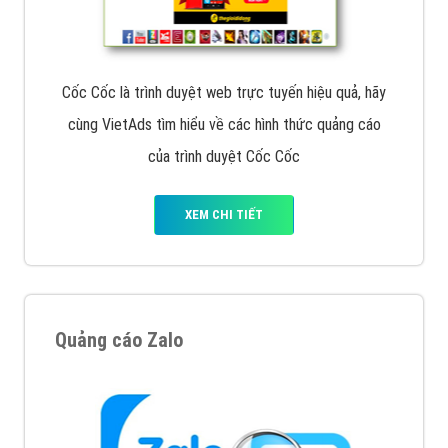
Tìm công ty thiết kế website uy tín, chuyên nghiệp tại
Hà Nội là rất khó cho khách hàng. VietAds xin giới
thiệu công ty thiết kế Viet
XEM CHI TIẾT
Quảng cáo Cốc Cốc