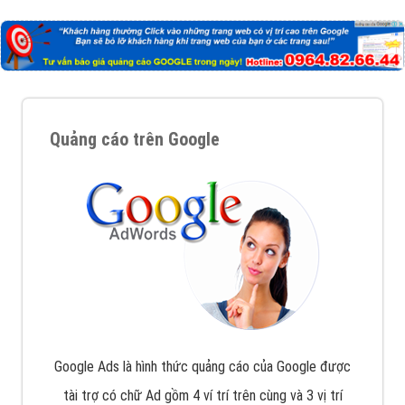
Nếu bạn đang cần quảng cáo, thiết kế web,
phát
triển Website cho doanh nghiệp mình
. Đừng chần
chừ hãy nhấc máy lên và gọi ngay cho chúng tôi theo
Hotline: 0964 82 6644 (24/7) hoặc email:
support@vietadsgroup.vn
để được tư vấn chuyên
sâu về giải pháp marketing hiệu quả cho doanh nghiệp
bạn!