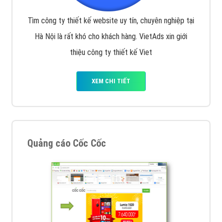
VietAds với đội ngũ chuyên viên tư ấn am hiểu về
chiến dịch quảng cáo Youtube sẽ tư vấn bạn giải pháp
tối ưu, hiệu quả nhất
XEM CHI TIẾT
Thiết kế Website