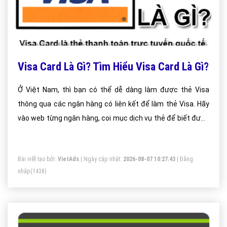
Visa Card Là Gì? Tìm Hiểu Visa Card Là Gì?
Ở Việt Nam, thì bạn có thể dễ dàng làm được thẻ Visa
thông qua các ngân hàng có liên kết để làm thẻ Visa. Hãy
vào web từng ngân hàng, coi mục dịch vụ thẻ để biết được
ngân hàng đó có làm thẻ Visa hay không. Hiện nay thẻ visa
ở Việt Nam có 3 loại thẻ visa. Đó chính là thẻ visa debit, thẻ
Bài viết tạo bởi:
VietAds
| Ngày cập nhật:
2026-08-07 10:27:43
|
Đăng
visa credit và thẻ visa prepaid.
nhập
(1438)