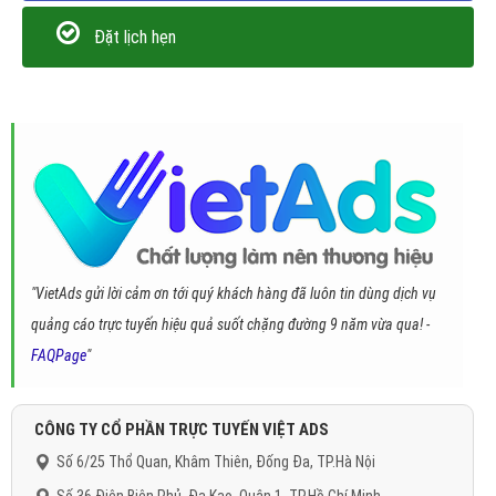
Đặt lịch hẹn
"VietAds gửi lời cảm ơn tới quý khách hàng đã luôn tin dùng dịch vụ
quảng cáo trực tuyến hiệu quả suốt chặng đường 9 năm vừa qua! -
FAQPage
"
CÔNG TY CỔ PHẦN TRỰC TUYẾN VIỆT ADS
Số 6/25 Thổ Quan, Khâm Thiên, Đống Đa, TP.Hà Nội