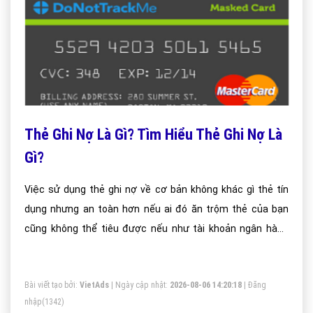
Thẻ Ghi Nợ Là Gì? Tìm Hiểu Thẻ Ghi Nợ Là
Gì?
Việc sử dụng thẻ ghi nợ về cơ bản không khác gì thẻ tín
dụng nhưng an toàn hơn nếu ai đó ăn trộm thẻ của bạn
cũng không thể tiêu được nếu như tài khoản ngân hàng
bạn ko có tiền. Thẻ ghi nợ đảm bảo một điều bạn sẽ ko thể
tiêu nếu ko nạp tiền nhưng thẻ TD sẽ được tiêu thoải mãi
Bài viết tạo bởi:
VietAds
| Ngày cập nhật:
2026-08-06 14:20:18
|
Đăng
dù ko nạp tiền.
nhập
(1342)