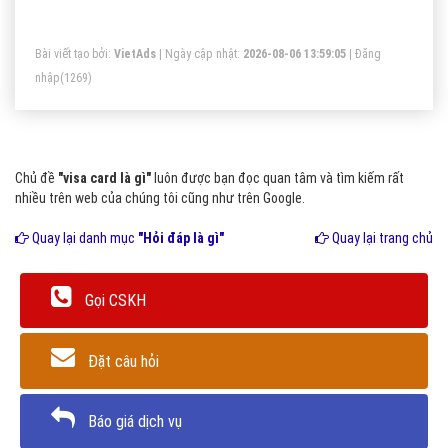
thì thị thực hợp lệ cho nhiều lần nhập cảnh (tùy theo điều
kiện) nhưng có thể bị thu hồi vào bất cứ lúc nào và với bất
Bài viết tạo bởi:
VietAds
| Ngày cập nhật:
2026-08-06 13:59:05
|
Đăng
kỳ lý do gì.
nhập
(1269)
Chủ đề
"visa card là gì"
luôn được bạn đọc quan tâm và tìm kiếm rất
nhiều trên web của chúng tôi cũng như trên Google.
Quay lại danh mục
"Hỏi đáp là gì"
Quay lại trang chủ
Gọi CSKH
Đặt câu hỏi
Báo giá dịch vụ