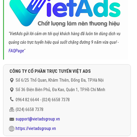
"VietAds gửi lời cảm ơn tới quý khách hàng đã luôn tin dùng dịch vụ
quảng cáo trực tuyến hiệu quả suốt chặng đường 9 năm vừa qua! -
FAQPage
"
CÔNG TY CỔ PHẦN TRỰC TUYẾN VIỆT ADS
Số 6/25 Thổ Quan, Khâm Thiên, Đống Đa, TP.Hà Nội
Số 36 Điện Biên Phủ, Đa Kao, Quận 1, TP.Hồ Chí Minh
0964 82 6644 - (024) 6658 7378
(024) 6658 7378
support@vietadsgroup.vn
https://vietadsgroup.vn