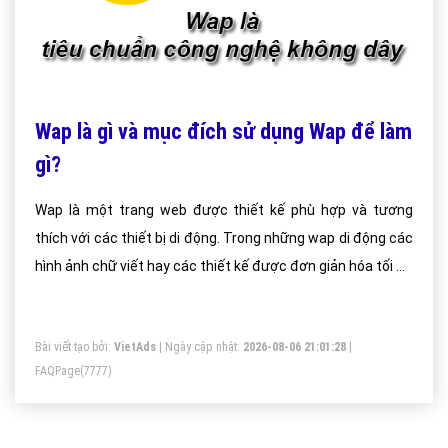
Wap là gì và mục đích sử dụng Wap để làm
gì?
Wap là một trang web được thiết kế phù hợp và tương
thích với các thiết bị di động. Trong những wap di động các
hình ảnh chữ viết hay các thiết kế được đơn giản hóa tối ưu
nhất có thể để trang wap chỉ nhẹ nhất có thể. Thường với
1 trang wap thì dung lượng của trang thường ít hơn 30 lần
Bài viết tạo bởi:
VietAds
| Ngày cập nhật:
2026-08-06 21:01:28
|
so với truy cập vào 1 trang web. Ứng dụng Wap để tải hình
FAQPage
(7777)
nền và nhạc chuông hay các ứng dụng cho dế yêu hoặc
máy tính của mình đồng thời thông qua Wap bạn cũng có
thể nhận maik và xem các tin tức về lĩnh vực