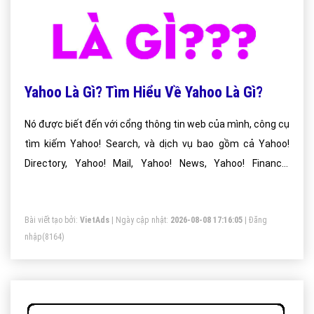
Yahoo Là Gì? Tìm Hiểu Về Yahoo Là Gì?
Nó được biết đến với cổng thông tin web của mình, công cụ
tìm kiếm Yahoo! Search, và dịch vụ bao gồm cả Yahoo!
Directory, Yahoo! Mail, Yahoo! News, Yahoo! Finance,
Yahoo! Groups, Yahoo! Answers, quảng cáo, bản đồ trực
tuyến, chia sẻ video , thể thao và trang web phương tiện
Bài viết tạo bởi:
VietAds
| Ngày cập nhật:
2026-08-08 17:16:05
|
Đăng
truyền thông xã hội.
nhập
(8164)