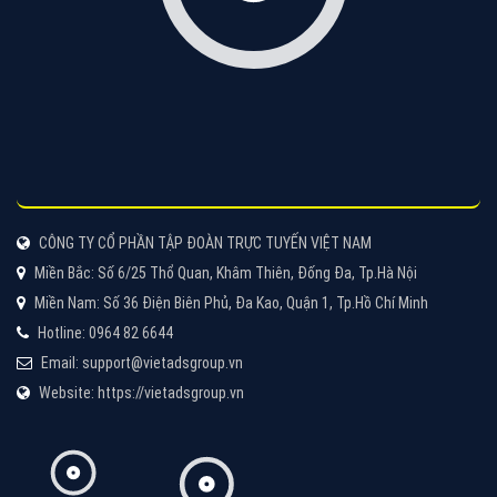
Tìm công ty thiết kế website uy tín, chuyên nghiệp tại
Hà Nội là rất khó cho khách hàng. VietAds xin giới
thiệu công ty thiết kế Viet
XEM CHI TIẾT
Quảng cáo Cốc Cốc