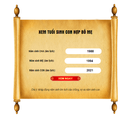
Bảng giá
Web Store
Dịch vụ liên quan
Other Ads
Quảng Cáo Google
App
Tài liệu