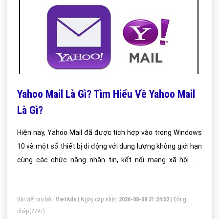
Yahoo Mail Là Gì? Tìm Hiểu Về Yahoo Mail
Là Gì?
Hiện nay, Yahoo Mail đã được tích hợp vào trong Windows
10 và một số thiết bị di động với dung lượng không giới hạn
cùng các chức năng nhăn tin, kết nối mạng xã hội. Và
Yahoo Mail chính là email không thể thiếu đối với bất kỳ ai
trong khoảng 5 – 6 năm trước đây. Vậy khi ấy Yahoo Mail là
Bài viết tạo bởi:
VietAds
| Ngày cập nhật:
2026-08-08 21:24:52
|
Đăng
gì và được dùng để làm gì?
nhập
(2297)