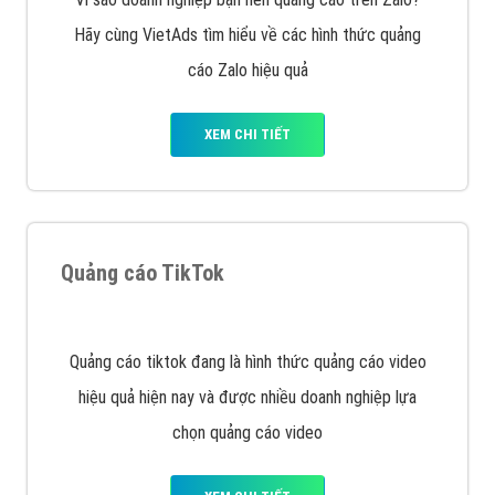
VietAds với đội ngũ SEOer giàu kinh nghiệm được đào
tạo bài bản tại các trung tâm SEO lớn như: Litado,
Inet, Vietmoz, Vinalink
XEM CHI TIẾT
Quảng cáo Youtube