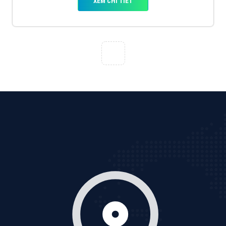
VietAds với đội ngũ chuyên viên tư ấn am hiểu về
chiến dịch quảng cáo Youtube sẽ tư vấn bạn giải pháp
tối ưu, hiệu quả nhất
XEM CHI TIẾT
Thiết kế Website