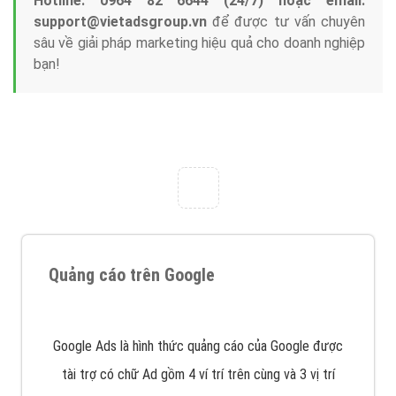
Tại sao chọn công ty Việt Ads làm đối tác
Marketing Online?
Công ty Việt Ads thành lập từ năm 2013
, chúng tôi
với bề dày kinh nghiệm sẽ tư vấn xây dựng và phát
triển thương hiệu của doanh nghiệp bạn với mức chi
phí mà bạn có thể đầu tư cho marketing online. Đội
ngũ kỹ thuật quảng cáo trực tuyến, SEO, lập trình
Web chuyên sâu trong nghề, được đào tạo bài bản tại
trung tâm marketing online uy tín hàng năm, luôn
đem
đến cho khách hàng sản phẩm/ dịch vụ chất
lượng
.