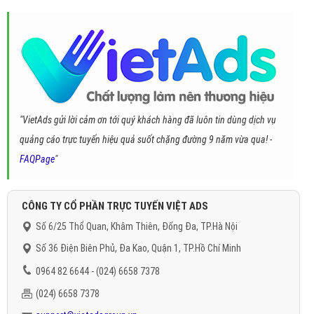
"VietAds gửi lời cảm ơn tới quý khách hàng đã luôn tin dùng dịch vụ
quảng cáo trực tuyến hiệu quả suốt chặng đường 9 năm vừa qua! -
FAQPage
"
CÔNG TY CỔ PHẦN TRỰC TUYẾN VIỆT ADS
Số 6/25 Thổ Quan, Khâm Thiên, Đống Đa, TP.Hà Nội
Số 36 Điện Biên Phủ, Đa Kao, Quận 1, TP.Hồ Chí Minh
0964 82 6644 - (024) 6658 7378
(024) 6658 7378