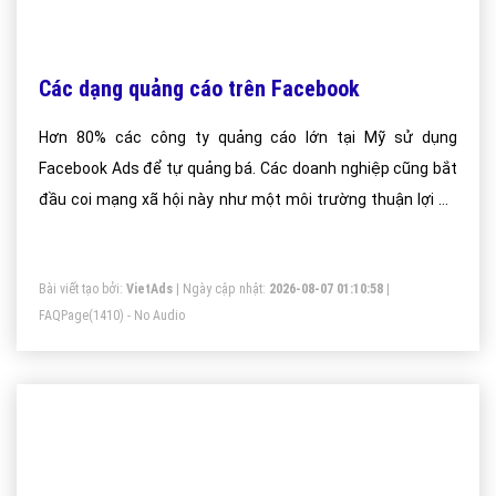
Các dạng quảng cáo trên Facebook
Hơn 80% các công ty quảng cáo lớn tại Mỹ sử dụng
Facebook Ads để tự quảng bá. Các doanh nghiệp cũng bắt
đầu coi mạng xã hội này như một môi trường thuận lợi để
thực hiện các chiến dịch mở rộng thị trường. Lý do nào ?
Bài viết tạo bởi:
VietAds
| Ngày cập nhật:
2026-08-07 01:10:58
|
FAQPage
(1410) - No Audio