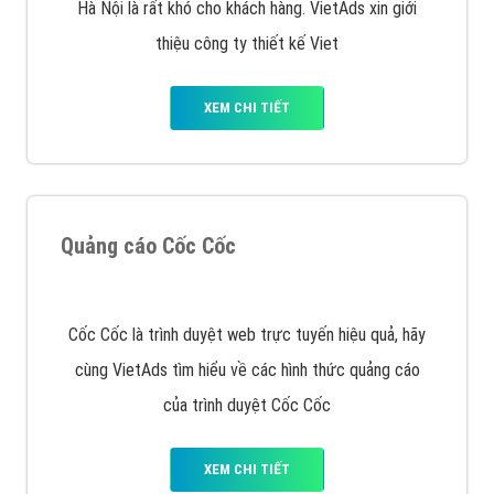
VietAds với đội ngũ SEOer giàu kinh nghiệm được đào
tạo bài bản tại các trung tâm SEO lớn như: Litado,
Inet, Vietmoz, Vinalink
XEM CHI TIẾT
Quảng cáo Youtube