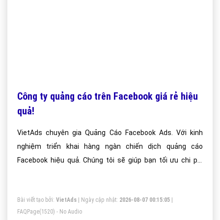
Công ty quảng cáo trên Facebook giá rẻ hiệu
quả!
VietAds chuyên gia Quảng Cáo Facebook Ads. Với kinh
nghiệm triển khai hàng ngàn chiến dịch quảng cáo
Facebook hiệu quả. Chúng tôi sẽ giúp bạn tối ưu chi phí
quảng cáo Facebook thấp hơn mức trung bình của thị
trường từ 30 - 50% nhờ sự chuyên sâu, chuyên nghiệp và
Bài viết tạo bởi:
VietAds
| Ngày cập nhật:
2026-08-07 00:15:05
|
năng lực tối ưu quảng cáo vượt trội!
FAQPage
(1520) - No Audio