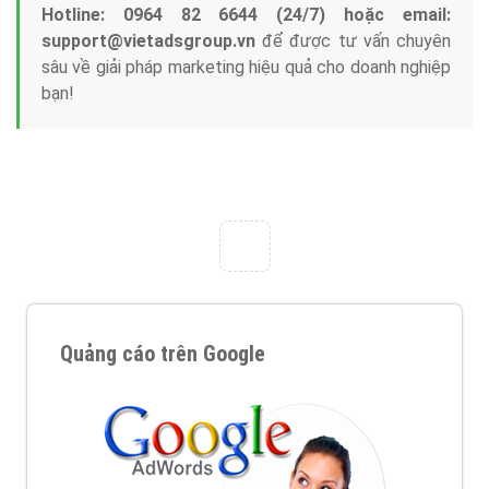
Nếu bạn đang cần quảng cáo, thiết kế web,
phát
triển Website cho doanh nghiệp mình
. Đừng chần
chừ hãy nhấc máy lên và gọi ngay cho chúng tôi theo
Hotline: 0964 82 6644 (24/7) hoặc email:
support@vietadsgroup.vn
để được tư vấn chuyên
sâu về giải pháp marketing hiệu quả cho doanh nghiệp
bạn!