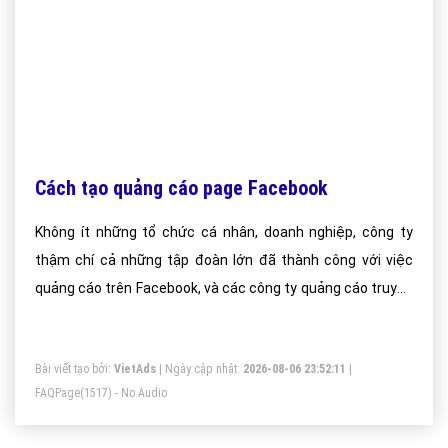
Cách tạo quảng cáo page Facebook
Không ít những tổ chức cá nhân, doanh nghiệp, công ty
thậm chí cả những tập đoàn lớn đã thành công với việc
quảng cáo trên Facebook, và các công ty quảng cáo truyền
thông của Việt Nam cũng không chậm trễ, họ mau chóng
tập trung vào lĩnh vực quảng cáo facebook với thành viên
Bài viết tạo bởi:
VietAds
| Ngày cập nhật:
2026-08-06 23:52:11
|
trên fan Page lên đến vài chục triệu người.
FAQPage
(1517) - No Audio