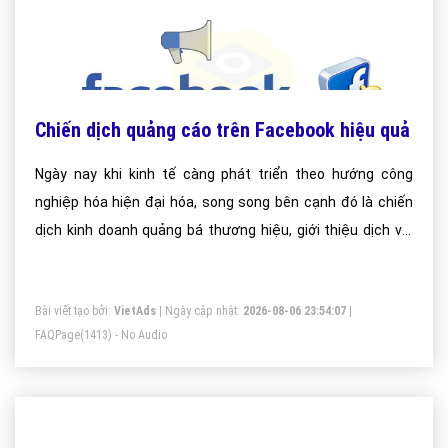
Chiến dịch quảng cáo trên Facebook hiệu quả
Ngày nay khi kinh tế càng phát triển theo hướng công
nghiệp hóa hiện đại hóa, song song bên cạnh đó là chiến
dịch kinh doanh quảng bá thương hiệu, giới thiệu dịch vụ,
sản phầm của doanh nghiệp, tổ chức cá nhân, công ty, tập
đoàn...
Bài viết tạo bởi:
VietAds
| Ngày cập nhật:
2026-08-06 23:54:07
|
FAQPage
(1413) - No Audio