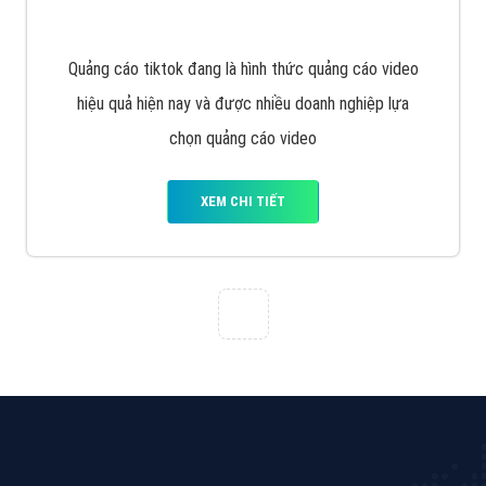
Tìm công ty thiết kế website uy tín, chuyên nghiệp tại
Hà Nội là rất khó cho khách hàng. VietAds xin giới
thiệu công ty thiết kế Viet
XEM CHI TIẾT
Quảng cáo Cốc Cốc