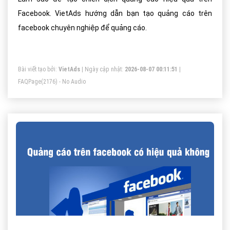
Facebook. VietAds hướng dẫn bạn tạo quảng cáo trên
facebook chuyên nghiệp để quảng cáo.
Bài viết tạo bởi:
VietAds
| Ngày cập nhật:
2026-08-07 00:11:51
|
FAQPage
(2176) - No Audio