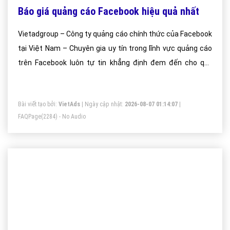
Báo giá quảng cáo Facebook hiệu quả nhất
Vietadgroup – Công ty quảng cáo chính thức của Facebook
tại Việt Nam – Chuyên gia uy tín trong lĩnh vực quảng cáo
trên Facebook luôn tự tin khẳng định đem đến cho quý
khách hàng dịch vụ quảng cáo facebook tốt nhất
Bài viết tạo bởi:
VietAds
| Ngày cập nhật:
2026-08-07 01:14:07
|
FAQPage
(2284) - No Audio