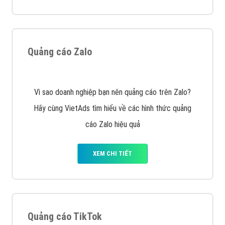
VietAds với đội ngũ chuyên viên tư ấn am hiểu về
chiến dịch quảng cáo Youtube sẽ tư vấn bạn giải pháp
tối ưu, hiệu quả nhất
XEM CHI TIẾT
Thiết kế Website