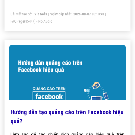
phương án chặn quảng cáo facebook như mong muốn
Bài viết tạo bởi:
VietAds
| Ngày cập nhật:
2026-08-07 00:13:41
|
FAQPage
(85447) - No Audio
Hướng dẫn tạo quảng cáo trên Facebook hiệu
quả?
Làm sao để tạo chiến dịch quảng cáo hiệu quả trên