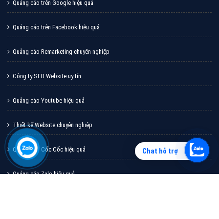
XEM CHI TIẾT
Chat hỗ trợ
CÔNG TY CỔ PHẦN TẬP ĐOÀN TRỰC TUYẾN VIỆT NAM
Miền Bắc: Số 6/25 Thổ Quan, Khâm Thiên, Đống Đa, Tp.Hà Nội