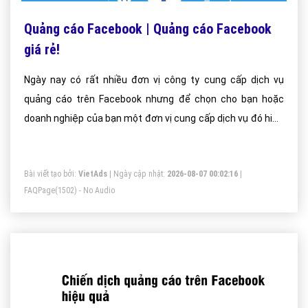
Quảng cáo Facebook | Quảng cáo Facebook
giá rẻ!
Ngày nay có rất nhiều đơn vị công ty cung cấp dịch vụ
quảng cáo trên Facebook nhưng để chọn cho bạn hoặc
doanh nghiệp của bạn một đơn vị cung cấp dịch vụ đó hiệu
quả, nhanh chóng mà giá cả lại hợp lý thì luôn là câu hỏi rất
khó cũng mọi người khi muốn quảng cáo facebook.
Bài viết tạo bởi:
VietAds
| Ngày cập nhật:
2026-08-07 00:02:16
|
FAQPage
(1502) - No Audio