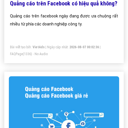
Quảng cáo trên Facebook có hiệu quả không?
Quảng cáo trên facebook ngày đang được ưa chuộng rất
nhiều từ phía các doanh nghiệp công ty.
Bài viết tạo bởi:
VietAds
| Ngày cập nhật:
2026-08-07 00:02:36
|
FAQPage
(1336) - No Audio