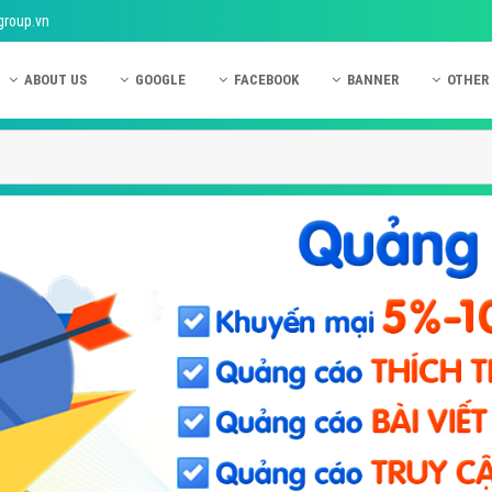
group.vn
ABOUT US
GOOGLE
FACEBOOK
BANNER
OTHER
Giới thiệu công ty Việt Ads
Kinh nghiệm quảng cáo Google
Kinh nghiệm quảng cáo Facebook
Dịch vụ quảng cáo Ban
Quảng
Hướng dẫn thanh toán Việt Ads
Kiến thức quảng cáo Google
Dịch vụ quảng cáo Facebook
Hỏi đáp quảng cáo Ba
Hỏi đá
Chính sách bảo mật Việt Ads
Dịch vụ quảng cáo Google
Kiến thức quảng cáo Facebook
Quảng cáo Banner
Quảng
Chính sách bảo hành & bảo trì Việt Ads
Quảng cáo Google Adwords
Quảng cáo Facebook
Quảng
Liên hệ Việt Ads
Các hình thức quảng cáo Google
Hỏi đáp Facebook
Quảng 
Chính sách đại lý Việt Ads
Hướng dẫn chạy quảng cáo Google
Quảng
Tiện ích mở rộng quảng cáo Google
Quảng
Hỏi đáp Google
Quảng
Phần 