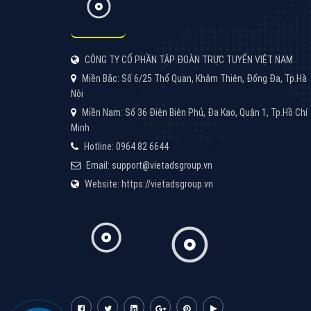
Tại sao chọn công ty Việt Ads làm đối 
Công ty Việt Ads thành lập từ năm 2013
, c
phí mà bạn có thể đầu tư cho marketing on
trung tâm marketing online uy tín hàng năm, l