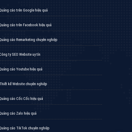
iển thương hiệu của doanh nghiệp bạn với mức chi
chuyên sâu trong nghề, được đào tạo bài bản tại