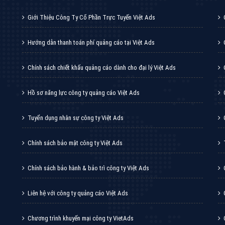
tác Marketing Online?
húng tôi với bề dày kinh nghiệm sẽ tư vấn xây dựng và phát tr
line. Đội ngũ kỹ thuật quảng cáo trực tuyến, SEO, lập trình Web 
uôn
đem đến cho khách hàng sản phẩm/ dịch vụ chất lượng
.