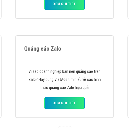
VietAds với đội ngũ chuyên viên tư ấn am hiểu về
chiến dịch quảng cáo Youtube sẽ tư vấn bạn giải
pháp tối ưu, hiệu quả nhất
XEM CHI TIẾT