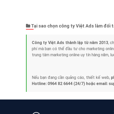
Quảng cáo Cốc Cốc
Cốc Cốc là trình duyệt web trực tuyến hiệu quả,
hãy cùng VietAds tìm hiểu về các hình thức
quảng cáo của trình duyệt Cốc Cốc
XEM CHI TIẾT