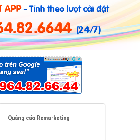
ụ Domain & Hosting
áp phần mềm
áp quảng cáo TVC
p quảng cáo mobile
p quảng cáo Online
áp quảng cáo Skype
p Domain & Hosting
p viết bài Marketing
 cáo Youtube
ụ quảng cáo Youtube
ụ quảng cáo Cốc Cốc
Quảng cáo Remarketing
ụ quảng cáo Tiktok
ụ quảng cáo Zalo