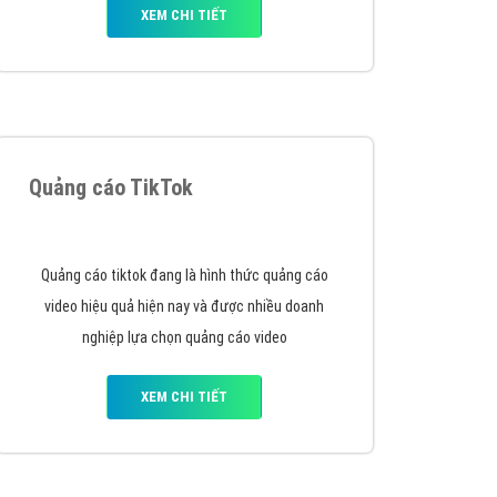
Tìm công ty thiết kế website uy tín, chuyên
nghiệp tại Hà Nội là rất khó cho khách hàng.
VietAds xin giới thiệu công ty thiết kế Viet
XEM CHI TIẾT