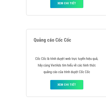
VietAds với đội ngũ SEOer giàu kinh nghiệm được
đào tạo bài bản tại các trung tâm SEO lớn như:
Litado, Inet, Vietmoz, Vinalink
XEM CHI TIẾT