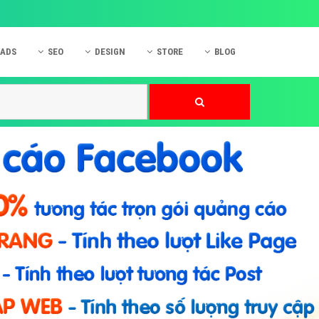
 ADS
SEO
DESIGN
STORE
BLOG
ner
 cáo Mobile
SEO Website
Thiết kế Web
nner
p quảng cáo Instagram
Dịch vụ SEO Website
Thiết kế Website
 cáo Zalo
Hỏi đáp SEO Google
Danh sách Website
 cáo Instagram
Thiết kế Landing Page
cáo Online
Dịch vụ thiết kế Website
 cáo Skype
Hỏi đáp Website
 cáo TVC
 cáo Cốc Cốc
mềm ứng dụng hay