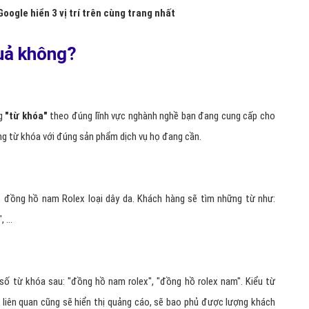
oogle hiển 3 vị trí trên cùng trang nhất
uả không?
ng
"từ khóa"
theo đúng lĩnh vực nghành nghề bạn đang cung cấp cho
ng từ khóa với đúng sản phẩm dịch vụ họ đang cần.
đồng hồ nam Rolex loại dây da. Khách hàng sẽ tìm những từ như:
 ...
ố từ khóa sau: "đồng hồ nam rolex", "đồng hồ rolex nam". Kiểu từ
 liên quan cũng sẽ hiển thị quảng cáo, sẽ bao phủ được lượng khách