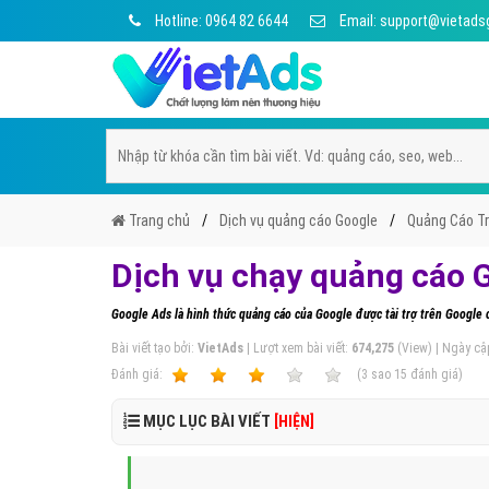
Hotline: 0964 82 6644
Email: support@vietads
Trang chủ
Dịch vụ quảng cáo Google
Quảng Cáo Tr
Dịch vụ chạy quảng cáo G
Google Ads là hình thức quảng cáo của Google được tài trợ trên Google 
Bài viết tạo bởi:
VietAds
| Lượt xem bài viết:
674,275
(View) | Ngày cậ
Ðánh giá:
1
2
3
4
5
(
3
sao
15
đánh giá)
MỤC LỤC BÀI VIẾT
[HIỆN]