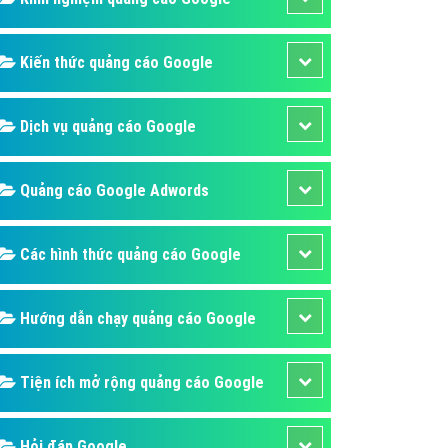
ụ Domain & Hosting
áp phần mềm
Kiến thức quảng cáo Google
áp quảng cáo TVC
p quảng cáo mobile
Dịch vụ quảng cáo Google
p quảng cáo Online
áp quảng cáo Skype
Quảng cáo Google Adwords
p Domain & Hosting
Các hình thức quảng cáo Google
p viết bài Marketing
 cáo Youtube
Hướng dẫn chạy quảng cáo Google
ụ quảng cáo Youtube
ụ quảng cáo Cốc Cốc
Tiện ích mở rộng quảng cáo Google
ụ quảng cáo Tiktok
ụ quảng cáo Zalo
Hỏi đáp Google