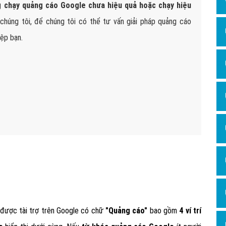
Dịch v
ng
chạy quảng cáo Google chưa hiệu quả hoặc chạy hiệu
Hỏi đ
chúng tôi, để chúng tôi có thể tư vấn giải pháp quảng cáo
iệp bạn.
Hỏi đ
Hỏi đá
Hỏi đá
Hỏi đ
Hỏi đá
Hỏi đá
Quảng
Dịch v
Dịch v
Dịch v
 được tài trợ trên Google có chữ
"Quảng cáo
"
bao gồm
4 ví trí
Dịch v