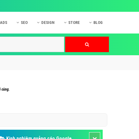
 ADS
SEO
DESIGN
STORE
BLOG
ner
 cáo Mobile
SEO Website
Thiết kế Web
nner
p quảng cáo Instagram
Dịch vụ SEO Website
Thiết kế Website
 cáo Zalo
Hỏi đáp SEO Google
Danh sách Website
 cáo Instagram
Thiết kế Landing Page
cáo Online
Dịch vụ thiết kế Website
i cùng.
 cáo Skype
Hỏi đáp Website
 cáo TVC
 cáo Cốc Cốc
mềm ứng dụng hay
Kinh nghiệm quảng cáo Google