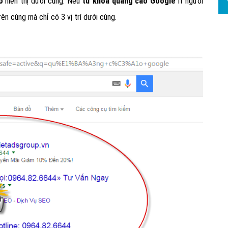
áo
hiển thị dưới cùng. Nếu
từ khóa quảng cáo Google
ít người
Hỏi đ
rên cùng mà chỉ có 3 vị trí dưới cùng.
Thiết 
Quảng
Quảng
Định n
Nghĩa l
Phần 