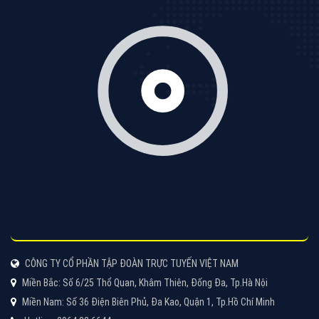
Cốc Cốc là trình duyệt web trực tuyến hiệu quả, hãy
cùng VietAds tìm hiểu về các hình thức quảng cáo
của trình duyệt Cốc Cốc
XEM CHI TIẾT
Quảng cáo Zalo