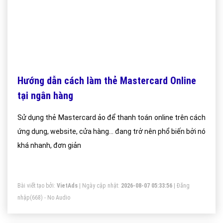
Hướng dẫn cách làm thẻ Mastercard Online
tại ngân hàng
Sử dụng thẻ Mastercard ảo để thanh toán online trên cách
ứng dụng, website, cửa hàng… đang trở nên phổ biến bởi nó
khá nhanh, đơn giản
Bài viết tạo bởi:
VietAds
| Ngày cập nhật:
2026-08-07 05:33:56
|
Đăng
nhập
(668) - No Audio