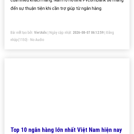
của nhiều khách hàng. Nắm rõ Hotline PvcomBank sẽ mang
đến sự thuận tiện khi cần trợ giúp từ ngân hàng.
Bài viết tạo bởi:
VietAds
| Ngày cập nhật:
2026-08-07 06:12:59
|
Đăng
nhập
(1150) - No Audio
Top 10 ngân hàng lớn nhất Việt Nam hiện nay