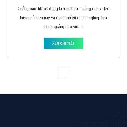
Hà Nội là rất khó cho khách hàng. VietAds xin giới
thiệu công ty thiết kế Viet
XEM CHI TIẾT
Quảng cáo Cốc Cốc