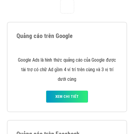
triển Website cho doanh nghiệp mình
. Đừng chần
chừ hãy nhấc máy lên và gọi ngay cho chúng tôi theo
Hotline: 0964 82 6644 (24/7) hoặc email:
support@vietadsgroup.vn
để được tư vấn chuyên
sâu về giải pháp marketing hiệu quả cho doanh nghiệp
bạn!
Quảng cáo trên Google