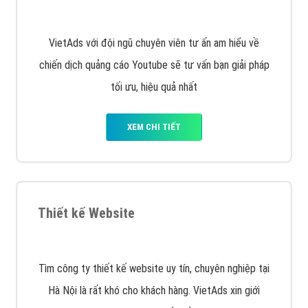
Công ty SEO Website
VietAds với đội ngũ SEOer giàu kinh nghiệm được đào
tạo bài bản tại các trung tâm SEO lớn như: Litado,
Inet, Vietmoz, Vinalink