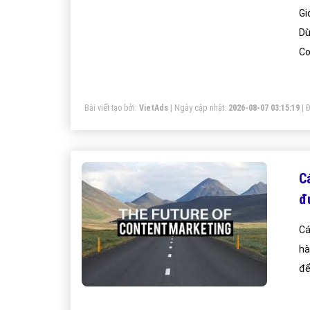
Gi
Dùng
Co
Bài viết tạo bởi:
VietAds
| Ngày cập nhật:
2026-08-07 03:15:19
|
Đ
C
đ
Cá
hà
để