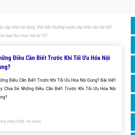
Dịch v
Hỏi đ
Hỏi đ
c cập nhật nội dung. Việt Ads thường xuyên cập nhật các bài viết
Hỏi đá
 cho bạn đọc mục mã số 137.
Hỏi đá
Hỏi đ
hững Điều Cần Biết Trước Khi Tối Ưu Hóa Nội
Hỏi đá
ung?
Hỏi đá
ững Điều Cần Biết Trước Khi Tối Ưu Hóa Nội Dung? Bài Viết
Quảng
y Chia Sẻ Những Điều Cần Biết Trước Khi Tối Ưu Hóa Nội
ng?
Dịch v
Dịch v
Dịch v
ăng nhập
(1280) - No Audio
Dịch v