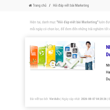
Trang chủ
Hỏi đáp viết bài Marketing
Hiện tại, danh mục
"Hỏi đáp viết bài Marketing"
luôn đượ
mỗi ngày có chọn lọc, để đem đến những trải nghiệm tốt
N
D
Nh
Ha
Du
Bài viết tạo bởi:
VietAds
| Ngày cập nhật:
2026-08-07 04:20:26
|
Đ