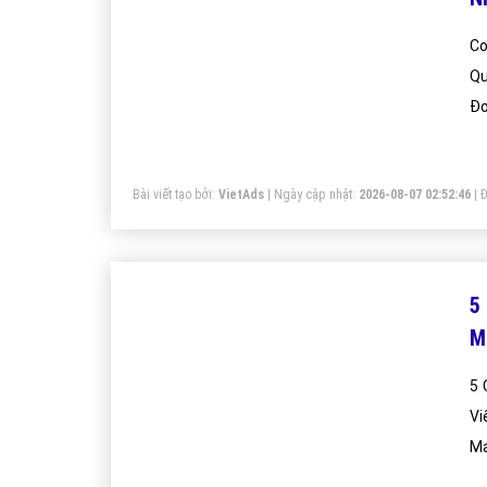
Conten
Quả
Đơ
Bài viết tạo bởi:
VietAds
| Ngày cập nhật:
2026-08-07 02:52:46
|
Đ
5
M
5 
Viết Hay
Ma