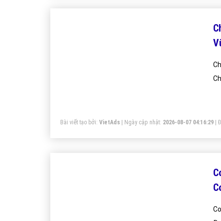
C
V
Ch
Ch
Bài viết tạo bởi:
VietAds
| Ngày cập nhật:
2026-08-07 04:16:29
|
Đ
C
C
Co