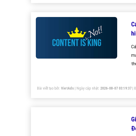
C
h
Cá
mạ
th
Bài viết tạo bởi:
VietAds
| Ngày cập nhật:
2026-08-07 03:19:37
|
Đ
G
Đ