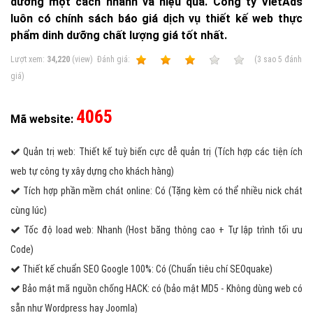
dưỡng một cách nhanh và hiệu quả. Công ty VietAds
luôn có chính sách báo giá dịch vụ thiết kế web thực
phẩm dinh dưỡng chất lượng giá tốt nhất.
Lượt xem:
34,220
(view)
Ðánh giá:
1
2
3
4
5
(
3
sao
5
đánh
giá)
4065
Mã website:
Quản trị web: Thiết kế tuỳ biến cực dễ quản trị (Tích hợp các tiện ích
web tự công ty xây dựng cho khách hàng)
Tích hợp phần mềm chát online: Có (Tặng kèm có thể nhiều nick chát
cùng lúc)
Tốc độ load web: Nhanh (Host băng thông cao + Tự lập trình tối ưu
Code)
Thiết kế chuẩn SEO Google 100%: Có (Chuẩn tiêu chí SEOquake)
Bảo mật mã nguồn chống HACK: có (bảo mật MD5 - Không dùng web có
sẵn như Wordpress hay Joomla)