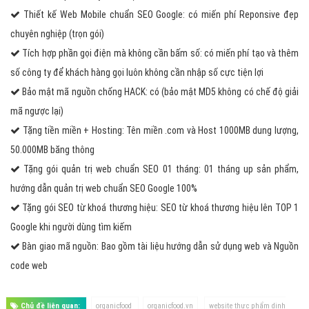
Thiết kế Web Mobile chuẩn SEO Google: có miến phí Reponsive đẹp
chuyên nghiệp (trọn gói)
Tích hợp phần gọi điện mà không cần bấm số: có miến phí tạo và thêm
số công ty để khách hàng gọi luôn không cần nhập số cực tiện lợi
Bảo mật mã nguồn chống HACK: có (bảo mật MD5 không có chế độ giải
mã ngược lại)
Tặng tiền miền + Hosting: Tên miền .com và Host 1000MB dung lượng,
50.000MB băng thông
Tặng gói quản trị web chuẩn SEO 01 tháng: 01 tháng up sản phẩm,
hướng dẫn quản trị web chuẩn SEO Google 100%
Tặng gói SEO từ khoá thương hiệu: SEO từ khoá thương hiệu lên TOP 1
Google khi người dùng tìm kiếm
Bàn giao mã nguồn: Bao gồm tài liệu hướng dẫn sử dụng web và Nguồn
code web
Chủ đề liên quan:
organicfood
organicfood.vn
website thực phẩm dinh