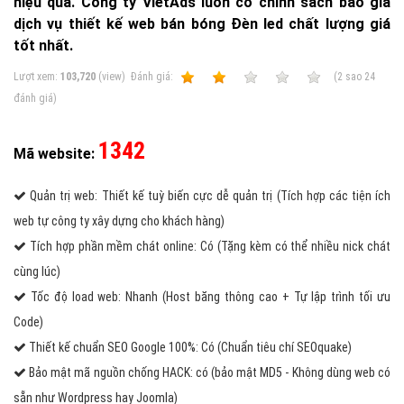
hiệu quả. Công ty VietAds luôn có chính sách báo giá
dịch vụ thiết kế web bán bóng Đèn led chất lượng giá
tốt nhất.
Lượt xem:
103,720
(view)
Ðánh giá:
1
2
3
4
5
(
2
sao
24
đánh giá)
1342
Mã website:
Quản trị web: Thiết kế tuỳ biến cực dễ quản trị (Tích hợp các tiện ích
web tự công ty xây dựng cho khách hàng)
Tích hợp phần mềm chát online: Có (Tặng kèm có thể nhiều nick chát
cùng lúc)
Tốc độ load web: Nhanh (Host băng thông cao + Tự lập trình tối ưu
Code)
Thiết kế chuẩn SEO Google 100%: Có (Chuẩn tiêu chí SEOquake)
Bảo mật mã nguồn chống HACK: có (bảo mật MD5 - Không dùng web có
sẵn như Wordpress hay Joomla)