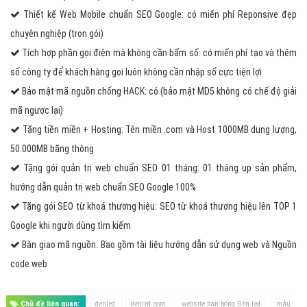
Thiết kế Web Mobile chuẩn SEO Google: có miến phí Reponsive đẹp
chuyên nghiệp (trọn gói)
Tích hợp phần gọi điện mà không cần bấm số: có miến phí tạo và thêm
số công ty để khách hàng gọi luôn không cần nhập số cực tiện lợi
Bảo mật mã nguồn chống HACK: có (bảo mật MD5 không có chế độ giải
mã ngược lại)
Tặng tiền miền + Hosting: Tên miền .com và Host 1000MB dung lượng,
50.000MB băng thông
Tặng gói quản trị web chuẩn SEO 01 tháng: 01 tháng up sản phẩm,
hướng dẫn quản trị web chuẩn SEO Google 100%
Tặng gói SEO từ khoá thương hiệu: SEO từ khoá thương hiệu lên TOP 1
Google khi người dùng tìm kiếm
Bàn giao mã nguồn: Bao gồm tài liệu hướng dẫn sử dụng web và Nguồn
code web
Chủ đề liên quan:
denled
denled.com
website bán bóng Đèn led
mẫu