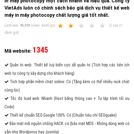
in máy photocopy một cách nhanh và hiệu quả. Công ty
VietAds luôn có chính sách báo giá dịch vụ thiết kế web
máy in máy photocopy chất lượng giá tốt nhất.
Lượt xem:
95,930
(view)
Ðánh giá:
1
2
3
4
5
(
2
sao
21
đánh giá)
1345
Mã website:
Quản trị web: Thiết kế tuỳ biến cực dễ quản trị (Tích hợp các tiện ích
web tự công ty xây dựng cho khách hàng)
Tích hợp phần mềm chát online: Có (Tặng kèm có thể nhiều nick chát
cùng lúc)
Tốc độ load web: Nhanh (Host băng thông cao + Tự lập trình tối ưu
Code)
Thiết kế chuẩn SEO Google 100%: Có (Chuẩn tiêu chí SEOquake)
Bảo mật mã nguồn chống HACK: có (bảo mật MD5 - Không dùng web có
sẵn như Wordpress hay Joomla)