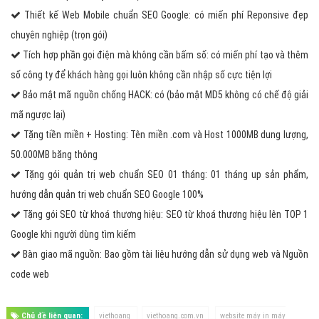
Thiết kế Web Mobile chuẩn SEO Google: có miến phí Reponsive đẹp
chuyên nghiệp (trọn gói)
Tích hợp phần gọi điện mà không cần bấm số: có miến phí tạo và thêm
số công ty để khách hàng gọi luôn không cần nhập số cực tiện lợi
Bảo mật mã nguồn chống HACK: có (bảo mật MD5 không có chế độ giải
mã ngược lại)
Tặng tiền miền + Hosting: Tên miền .com và Host 1000MB dung lượng,
50.000MB băng thông
Tặng gói quản trị web chuẩn SEO 01 tháng: 01 tháng up sản phẩm,
hướng dẫn quản trị web chuẩn SEO Google 100%
Tặng gói SEO từ khoá thương hiệu: SEO từ khoá thương hiệu lên TOP 1
Google khi người dùng tìm kiếm
Bàn giao mã nguồn: Bao gồm tài liệu hướng dẫn sử dụng web và Nguồn
code web
Chủ đề liên quan:
viethoang
viethoang.com.vn
website máy in máy