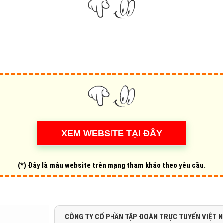
Hỏi đ
Thiết 
Quảng
Quảng
Định n
Nghĩa l
Phần 
(*) Đây là mẫu website trên mạng tham khảo theo yêu cầu.
CÔNG TY CỔ PHẦN TẬP ĐOÀN TRỰC TUYẾN VIỆT 