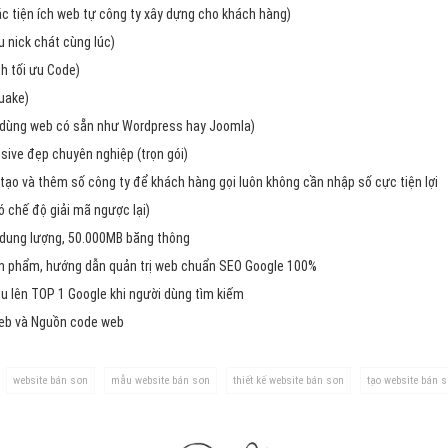
Dịch v
các tiện ích web tự công ty xây dựng cho khách hàng)
Hỏi đ
 nick chát cùng lúc)
h tối ưu Code)
Hỏi đ
uake)
Hỏi đá
dùng web có sẵn như Wordpress hay Joomla)
Hỏi đá
ive đẹp chuyên nghiệp (trọn gói)
Hỏi đ
tạo và thêm số công ty để khách hàng gọi luôn không cần nhập số cực tiện lợi
chế độ giải mã ngược lại)
Hỏi đá
 dung lượng, 50.000MB băng thông
Hỏi đá
ản phẩm, hướng dẫn quản trị web chuẩn SEO Google 100%
Quảng
u lên TOP 1 Google khi người dùng tìm kiếm
web và Nguồn code web
Dịch v
Dịch v
website bán sơn
mẫu website bán sơn
thiết kế website bán sơn
tạo website bán 
Dịch v
Dịch v