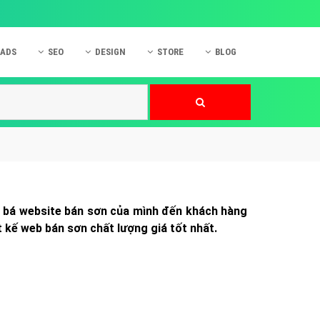
 ADS
SEO
DESIGN
STORE
BLOG
ner
 cáo Mobile
SEO Website
Thiết kế Web
nner
p quảng cáo Instagram
Dịch vụ SEO Website
Thiết kế Website
 cáo Zalo
Hỏi đáp SEO Google
Danh sách Website
 cáo Instagram
Thiết kế Landing Page
cáo Online
Dịch vụ thiết kế Website
g bá website bán sơn của mình đến khách hàng
 cáo Skype
Hỏi đáp Website
t kế web bán sơn chất lượng giá tốt nhất.
 cáo TVC
 cáo Cốc Cốc
mềm ứng dụng hay