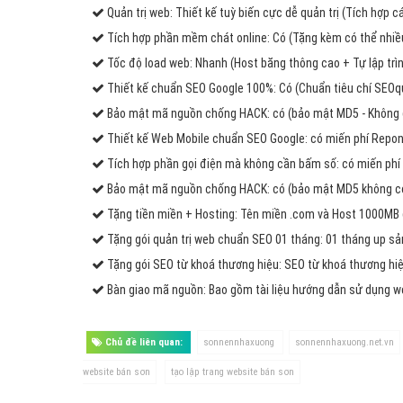
Quản trị web: Thiết kế tuỳ biến cực dễ quản trị (Tích hợp 
Tích hợp phần mềm chát online: Có (Tặng kèm có thể nhiều
Tốc độ load web: Nhanh (Host băng thông cao + Tự lập trìn
Thiết kế chuẩn SEO Google 100%: Có (Chuẩn tiêu chí SEOq
Bảo mật mã nguồn chống HACK: có (bảo mật MD5 - Không 
Thiết kế Web Mobile chuẩn SEO Google: có miến phí Repons
Tích hợp phần gọi điện mà không cần bấm số: có miến phí 
Bảo mật mã nguồn chống HACK: có (bảo mật MD5 không có 
Tặng tiền miền + Hosting: Tên miền .com và Host 1000MB
Tặng gói quản trị web chuẩn SEO 01 tháng: 01 tháng up s
Tặng gói SEO từ khoá thương hiệu: SEO từ khoá thương hiệ
Bàn giao mã nguồn: Bao gồm tài liệu hướng dẫn sử dụng 
Chủ đề liên quan:
sonnennhaxuong
sonnennhaxuong.net.vn
website bán sơn
tạo lập trang website bán sơn