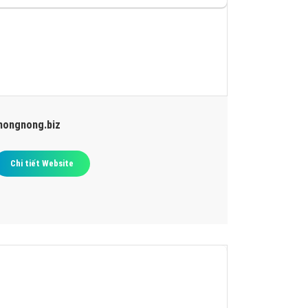
hongnong.biz
Chi tiết Website