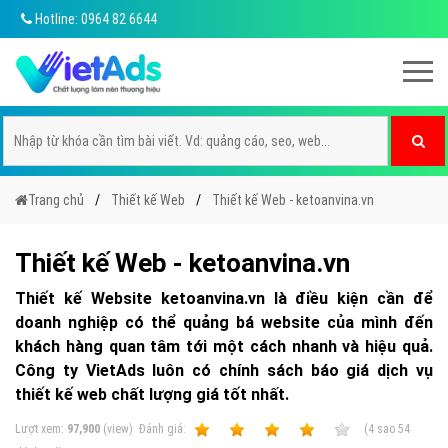
Hotline: 0964 82 6644
Trang chủ
Thiết kế Web
Thiết kế Web - ketoanvina.vn
Thiết kế Web - ketoanvina.vn
Thiết kế Website ketoanvina.vn là điều kiện cần để
doanh nghiệp có thể quảng bá website của mình đến
khách hàng quan tâm tới một cách nhanh và hiệu quả.
Công ty VietAds luôn có chính sách báo giá dịch vụ
thiết kế web chất lượng giá tốt nhất.
Lượt xem:
97,900
(view)
Ðánh giá:
1
2
3
4
5
(
4
sao
54