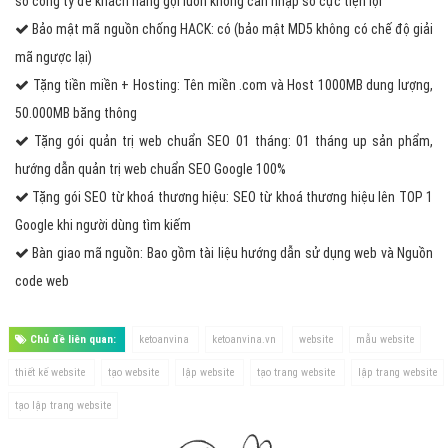
số công ty để khách hàng gọi luôn không cần nhập số cực tiện lợi
Bảo mật mã nguồn chống HACK: có (bảo mật MD5 không có chế độ giải
mã ngược lại)
Tặng tiền miền + Hosting: Tên miền .com và Host 1000MB dung lượng,
50.000MB băng thông
Tặng gói quản trị web chuẩn SEO 01 tháng: 01 tháng up sản phẩm,
hướng dẫn quản trị web chuẩn SEO Google 100%
Tặng gói SEO từ khoá thương hiệu: SEO từ khoá thương hiệu lên TOP 1
Google khi người dùng tìm kiếm
Bàn giao mã nguồn: Bao gồm tài liệu hướng dẫn sử dụng web và Nguồn
code web
Chủ đề liên quan:
ketoanvina
ketoanvina.vn
website
mẫu website
thiết kế website
tạo website
lập website
tạo trang website
lập trang website
tạo lập trang website