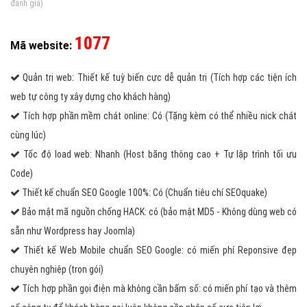
đánh giá)
1077
Mã website:
Quản trị web: Thiết kế tuỳ biến cực dễ quản trị (Tích hợp các tiện ích
web tự công ty xây dựng cho khách hàng)
Tích hợp phần mềm chát online: Có (Tặng kèm có thể nhiều nick chát
cùng lúc)
Tốc độ load web: Nhanh (Host băng thông cao + Tự lập trình tối ưu
Code)
Thiết kế chuẩn SEO Google 100%: Có (Chuẩn tiêu chí SEOquake)
Bảo mật mã nguồn chống HACK: có (bảo mật MD5 - Không dùng web có
sẵn như Wordpress hay Joomla)
Thiết kế Web Mobile chuẩn SEO Google: có miến phí Reponsive đẹp
chuyên nghiệp (trọn gói)
Tích hợp phần gọi điện mà không cần bấm số: có miến phí tạo và thêm