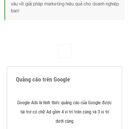
Nếu bạn đang cần quảng cáo, thiết kế web,
phát
triển Website cho doanh nghiệp mình
. Đừng chần
chừ hãy nhấc máy lên và gọi ngay cho chúng tôi theo
Hotline: 0964 82 6644 (24/7) hoặc email:
support@vietadsgroup.vn
để được tư vấn chuyên
sâu về giải pháp marketing hiệu quả cho doanh nghiệp
bạn!