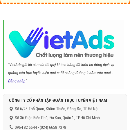
"VietAds gửi lời cảm ơn tới quý khách hàng đã luôn tin dùng dịch vụ
quảng cáo trực tuyến hiệu quả suốt chặng đường 9 năm vừa qua! -
Đăng nhập
"
CÔNG TY CỔ PHẦN TẬP ĐOÀN TRỰC TUYẾN VIỆT NAM
Số 6/25 Thổ Quan, Khâm Thiên, Đống Đa, TP.Hà Nội
Số 36 Điện Biên Phủ, Đa Kao, Quận 1, TP.Hồ Chí Minh
0964 82 6644 - (024) 6658 7378