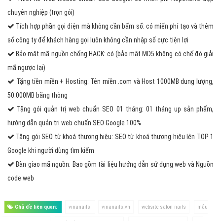
chuyên nghiệp (trọn gói)
Tích hợp phần gọi điện mà không cần bấm số: có miến phí tạo và thêm
số công ty để khách hàng gọi luôn không cần nhập số cực tiện lợi
Bảo mật mã nguồn chống HACK: có (bảo mật MD5 không có chế độ giải
mã ngược lại)
Tặng tiền miền + Hosting: Tên miền .com và Host 1000MB dung lượng,
50.000MB băng thông
Tặng gói quản trị web chuẩn SEO 01 tháng: 01 tháng up sản phẩm,
hướng dẫn quản trị web chuẩn SEO Google 100%
Tặng gói SEO từ khoá thương hiệu: SEO từ khoá thương hiệu lên TOP 1
Google khi người dùng tìm kiếm
Bàn giao mã nguồn: Bao gồm tài liệu hướng dẫn sử dụng web và Nguồn
code web
Chủ đề liên quan:
vinanails
vinanails.vn
website salon nails
mẫu