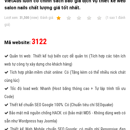
VietAds luôn có chính sách báo giá dịch vụ thiết kế web
salon nails chất lượng giá tốt nhất.
Lượt xem:
31,500
(view)
Ðánh giá:
1
2
3
4
5
(
1
sao
1
đánh
giá)
3122
Mã website:
Quản trị web: Thiết kế tuỳ biến cực dễ quản trị (Tích hợp các tiện ích
web tự công ty xây dựng cho khách hàng)
Tích hợp phần mềm chát online: Có (Tặng kèm có thể nhiều nick chát
cùng lúc)
Tốc độ load web: Nhanh (Host băng thông cao + Tự lập trình tối ưu
Code)
Thiết kế chuẩn SEO Google 100%: Có (Chuẩn tiêu chí SEOquake)
Bảo mật mã nguồn chống HACK: có (bảo mật MD5 - Không dùng web có
sẵn như Wordpress hay Joomla)
Thiết kế Web Mobile chuẩn SEO Google: có miến phí Reponsive đẹp