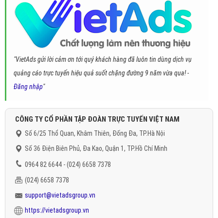
"VietAds gửi lời cảm ơn tới quý khách hàng đã luôn tin dùng dịch vụ
quảng cáo trực tuyến hiệu quả suốt chặng đường 9 năm vừa qua! -
Đăng nhập
"
CÔNG TY CỔ PHẦN TẬP ĐOÀN TRỰC TUYẾN VIỆT NAM
Số 6/25 Thổ Quan, Khâm Thiên, Đống Đa, TP.Hà Nội
Số 36 Điện Biên Phủ, Đa Kao, Quận 1, TP.Hồ Chí Minh
0964 82 6644 - (024) 6658 7378
(024) 6658 7378
support@vietadsgroup.vn
https://vietadsgroup.vn