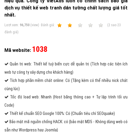
hiệu quả. Công ty VietAds luôn có chính sách báo giá
dịch vụ thiết kế web tranh dán tường chất lượng giá tốt
nhất.
Lượt xem:
96,750
(view)
Ðánh giá:
1
2
3
4
5
(
2
sao
23
đánh giá)
1038
Mã website:
Quản trị web: Thiết kế tuỳ biến cực dễ quản trị (Tích hợp các tiện ích
web tự công ty xây dựng cho khách hàng)
Tích hợp phần mềm chát online: Có (Tặng kèm có thể nhiều nick chát
cùng lúc)
Tốc độ load web: Nhanh (Host băng thông cao + Tự lập trình tối ưu
Code)
Thiết kế chuẩn SEO Google 100%: Có (Chuẩn tiêu chí SEOquake)
Bảo mật mã nguồn chống HACK: có (bảo mật MD5 - Không dùng web có
sẵn như Wordpress hay Joomla)