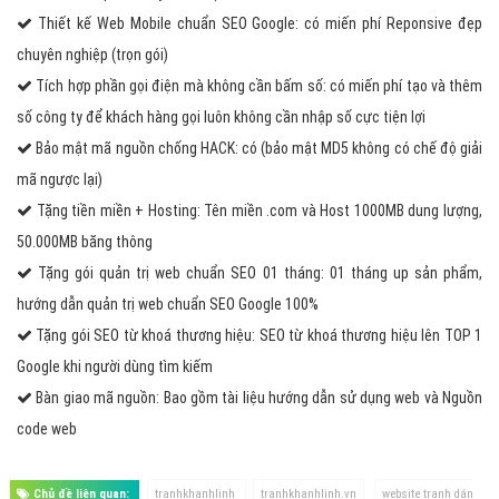
Thiết kế Web Mobile chuẩn SEO Google: có miến phí Reponsive đẹp
chuyên nghiệp (trọn gói)
Tích hợp phần gọi điện mà không cần bấm số: có miến phí tạo và thêm
số công ty để khách hàng gọi luôn không cần nhập số cực tiện lợi
Bảo mật mã nguồn chống HACK: có (bảo mật MD5 không có chế độ giải
mã ngược lại)
Tặng tiền miền + Hosting: Tên miền .com và Host 1000MB dung lượng,
50.000MB băng thông
Tặng gói quản trị web chuẩn SEO 01 tháng: 01 tháng up sản phẩm,
hướng dẫn quản trị web chuẩn SEO Google 100%
Tặng gói SEO từ khoá thương hiệu: SEO từ khoá thương hiệu lên TOP 1
Google khi người dùng tìm kiếm
Bàn giao mã nguồn: Bao gồm tài liệu hướng dẫn sử dụng web và Nguồn
code web
Chủ đề liên quan:
tranhkhanhlinh
tranhkhanhlinh.vn
website tranh dán