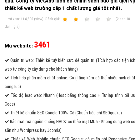
quả. Công ty VietAds luôn có chính sách báo giá dịch vụ
thiết kế web trường cấp 1 chất lượng giá tốt nhất.
Lượt xem:
114,300
(view)
Ðánh giá:
1
2
3
4
5
(
2
sao
18
đánh giá)
3461
Mã website:
Quản trị web: Thiết kế tuỳ biến cực dễ quản trị (Tích hợp các tiện ích
web tự công ty xây dựng cho khách hàng)
Tích hợp phần mềm chát online: Có (Tặng kèm có thể nhiều nick chát
cùng lúc)
Tốc độ load web: Nhanh (Host băng thông cao + Tự lập trình tối ưu
Code)
Thiết kế chuẩn SEO Google 100%: Có (Chuẩn tiêu chí SEOquake)
Bảo mật mã nguồn chống HACK: có (bảo mật MD5 - Không dùng web có
sẵn như Wordpress hay Joomla)
Thiết kế Web Mobile chuẩn SEO Google: có miến phí Reponsive đẹp