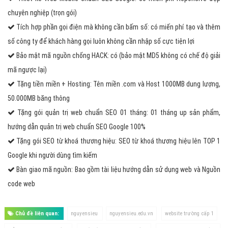
chuyên nghiệp (trọn gói)
Tích hợp phần gọi điện mà không cần bấm số: có miến phí tạo và thêm
số công ty để khách hàng gọi luôn không cần nhập số cực tiện lợi
Bảo mật mã nguồn chống HACK: có (bảo mật MD5 không có chế độ giải
mã ngược lại)
Tặng tiền miền + Hosting: Tên miền .com và Host 1000MB dung lượng,
50.000MB băng thông
Tặng gói quản trị web chuẩn SEO 01 tháng: 01 tháng up sản phẩm,
hướng dẫn quản trị web chuẩn SEO Google 100%
Tặng gói SEO từ khoá thương hiệu: SEO từ khoá thương hiệu lên TOP 1
Google khi người dùng tìm kiếm
Bàn giao mã nguồn: Bao gồm tài liệu hướng dẫn sử dụng web và Nguồn
code web
Chủ đề liên quan:
nguyensieu
nguyensieu.edu.vn
website trường cấp 1