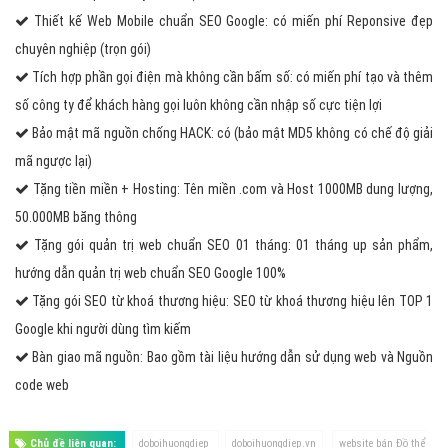
Thiết kế Web Mobile chuẩn SEO Google: có miến phí Reponsive đẹp
chuyên nghiệp (trọn gói)
Tích hợp phần gọi điện mà không cần bấm số: có miến phí tạo và thêm
số công ty để khách hàng gọi luôn không cần nhập số cực tiện lợi
Bảo mật mã nguồn chống HACK: có (bảo mật MD5 không có chế độ giải
mã ngược lại)
Tặng tiền miền + Hosting: Tên miền .com và Host 1000MB dung lượng,
50.000MB băng thông
Tặng gói quản trị web chuẩn SEO 01 tháng: 01 tháng up sản phẩm,
hướng dẫn quản trị web chuẩn SEO Google 100%
Tặng gói SEO từ khoá thương hiệu: SEO từ khoá thương hiệu lên TOP 1
Google khi người dùng tìm kiếm
Bàn giao mã nguồn: Bao gồm tài liệu hướng dẫn sử dụng web và Nguồn
code web
Chủ đề liên quan:
doboihuongdiep
doboihuongdiep.vn
website bán Đồ thể