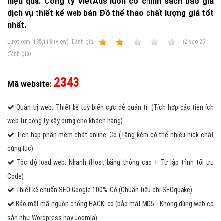
hiệu quả. Công ty VietAds luôn có chính sách báo giá
dịch vụ thiết kế web bán Đồ thể thao chất lượng giá tốt
nhất.
Lượt xem:
135,110
(view)
Ðánh giá:
1
2
3
4
5
(
2
sao
25
đánh giá)
2343
Mã website:
Quản trị web: Thiết kế tuỳ biến cực dễ quản trị (Tích hợp các tiện ích
web tự công ty xây dựng cho khách hàng)
Tích hợp phần mềm chát online: Có (Tặng kèm có thể nhiều nick chát
cùng lúc)
Tốc độ load web: Nhanh (Host băng thông cao + Tự lập trình tối ưu
Code)
Thiết kế chuẩn SEO Google 100%: Có (Chuẩn tiêu chí SEOquake)
Bảo mật mã nguồn chống HACK: có (bảo mật MD5 - Không dùng web có
sẵn như Wordpress hay Joomla)