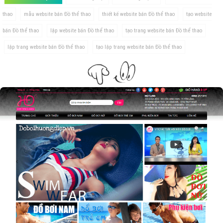
thao
mẫu website bán Đồ thể thao
thiết kế website bán Đồ thể thao
tạo website
bán Đồ thể thao
lập website bán Đồ thể thao
tạo trang website bán Đồ thể thao
lập trang website bán Đồ thể thao
tạo lập trang website bán Đồ thể thao