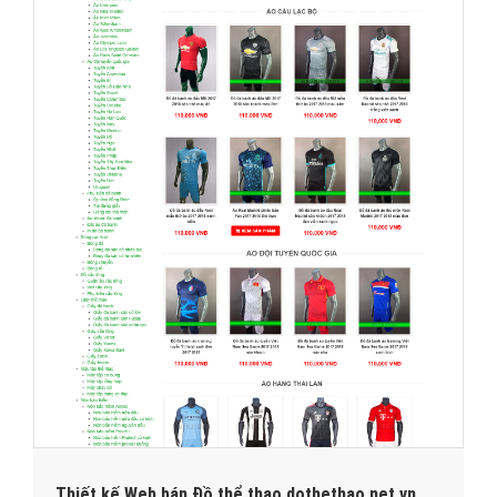
Thiết kế Web bán Đồ thể thao dothethao.net.vn