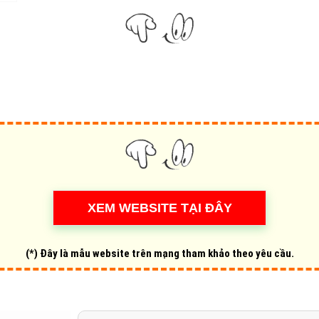
Hỏi đ
Thiết 
Quảng
Quảng
Định n
Nghĩa l
Phần 