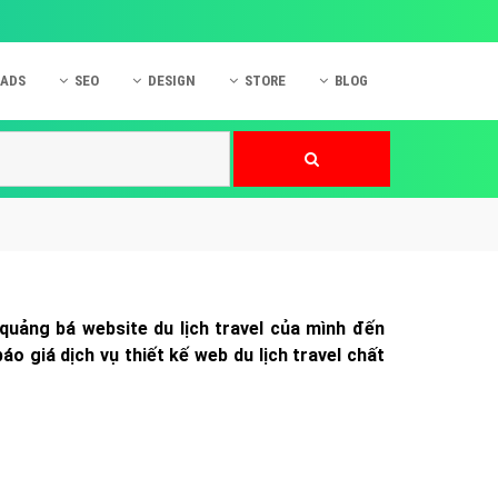
 ADS
SEO
DESIGN
STORE
BLOG
ner
 cáo Mobile
SEO Website
Thiết kế Web
nner
p quảng cáo Instagram
Dịch vụ SEO Website
Thiết kế Website
 cáo Zalo
Hỏi đáp SEO Google
Danh sách Website
 cáo Instagram
Thiết kế Landing Page
cáo Online
Dịch vụ thiết kế Website
ể quảng bá website du lịch travel của mình đến
 cáo Skype
Hỏi đáp Website
o giá dịch vụ thiết kế web du lịch travel chất
 cáo TVC
 cáo Cốc Cốc
mềm ứng dụng hay