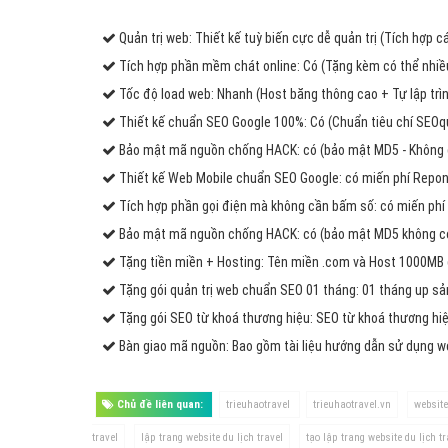
Quản trị web: Thiết kế tuỳ biến cực dễ quản trị (Tích hợp 
Tích hợp phần mềm chát online: Có (Tặng kèm có thể nhiều
Tốc độ load web: Nhanh (Host băng thông cao + Tự lập trìn
Thiết kế chuẩn SEO Google 100%: Có (Chuẩn tiêu chí SEOq
Bảo mật mã nguồn chống HACK: có (bảo mật MD5 - Không 
Thiết kế Web Mobile chuẩn SEO Google: có miến phí Repons
Tích hợp phần gọi điện mà không cần bấm số: có miến phí 
Bảo mật mã nguồn chống HACK: có (bảo mật MD5 không có 
Tặng tiền miền + Hosting: Tên miền .com và Host 1000MB
Tặng gói quản trị web chuẩn SEO 01 tháng: 01 tháng up s
Tặng gói SEO từ khoá thương hiệu: SEO từ khoá thương hiệ
Bàn giao mã nguồn: Bao gồm tài liệu hướng dẫn sử dụng 
Chủ đề liên quan:
trieuhaotravel
trieuhaotravel.vn
website
travel
lập trang website du lịch travel
tạo lập trang website du lịch tr