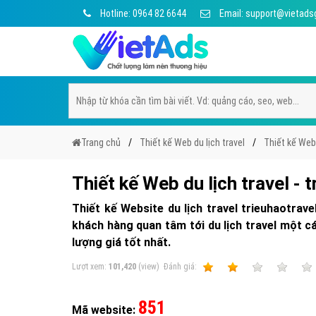
Hotline: 0964 82 6644
Email: support@vietads
Trang chủ
Thiết kế Web du lịch travel
Thiết kế Web 
Thiết kế Web du lịch travel - 
Thiết kế Website du lịch travel trieuhaotrave
khách hàng quan tâm tới du lịch travel một cá
lượng giá tốt nhất.
Lượt xem:
101,420
(view)
Ðánh giá:
1
2
3
4
851
Mã website: