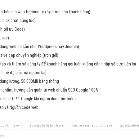
Dịch v
Hỏi đ
các tiện ích web tự công ty xây dựng cho khách hàng)
 nick chát cùng lúc)
Hỏi đ
h tối ưu Code)
Hỏi đá
uake)
Hỏi đá
dùng web có sẵn như Wordpress hay Joomla)
ive đẹp chuyên nghiệp (trọn gói)
Hỏi đ
tạo và thêm số công ty để khách hàng gọi luôn không cần nhập số cực tiện lợi
Hỏi đá
chế độ giải mã ngược lại)
Hỏi đá
 dung lượng, 50.000MB băng thông
Quảng
ản phẩm, hướng dẫn quản trị web chuẩn SEO Google 100%
u lên TOP 1 Google khi người dùng tìm kiếm
Dịch v
web và Nguồn code web
Dịch v
Dịch v
 du lịch travel
mẫu website du lịch travel
thiết kế website du lịch travel
tạo website du
Dịch v
avel