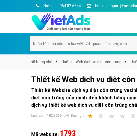
Hotline: 0964 82 6644
Email: support@vietads
Trang chủ
Thiết kế Web dịch vụ diệt côn trùng
Thiế
Thiết kế Web dịch vụ diệt cô
Thiết kế Website dịch vụ diệt côn trùng vesi
diệt côn trùng của mình đến khách hàng quan 
dịch vụ thiết kế web dịch vụ diệt côn trùng chấ
Lượt xem:
102,300
(view)
Ðánh giá:
1
2
3
4
1793
Mã website: