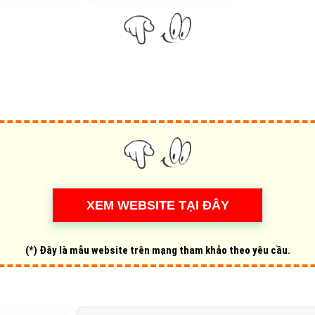
Hỏi đ
Thiết 
Quảng
Quảng
Định n
Nghĩa l
Phần 
(*) Đây là mẫu website trên mạng tham khảo theo yêu cầu.