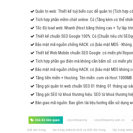
Quản trị web: Thiết kế tuỳ biến cực dễ quản trị (Tích hợp 
Tích hợp phần mềm chát online: Có (Tặng kèm có thể nhiều
Tốc độ load web: Nhanh (Host băng thông cao + Tự lập trìn
Thiết kế chuẩn SEO Google 100%: Có (Chuẩn tiêu chí SEOq
Bảo mật mã nguồn chống HACK: có (bảo mật MD5 - Không 
Thiết kế Web Mobile chuẩn SEO Google: có miến phí Repons
Tích hợp phần gọi điện mà không cần bấm số: có miến phí 
Bảo mật mã nguồn chống HACK: có (bảo mật MD5 không có 
Tặng tiền miền + Hosting: Tên miền .com và Host 1000MB
Tặng gói quản trị web chuẩn SEO 01 tháng: 01 tháng up s
Tặng gói SEO từ khoá thương hiệu: SEO từ khoá thương hiệ
Bàn giao mã nguồn: Bao gồm tài liệu hướng dẫn sử dụng 
Chủ đề liên quan:
vesinhhoanmy
vesinhhoanmy.com.vn
w
diệt côn trùng
tạo trang website dịch vụ diệt côn trùng
lập trang websi