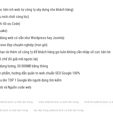
Dịch v
Hỏi đ
các tiện ích web tự công ty xây dựng cho khách hàng)
 nick chát cùng lúc)
Hỏi đ
h tối ưu Code)
Hỏi đá
uake)
Hỏi đá
dùng web có sẵn như Wordpress hay Joomla)
ive đẹp chuyên nghiệp (trọn gói)
Hỏi đ
tạo và thêm số công ty để khách hàng gọi luôn không cần nhập số cực tiện lợi
Hỏi đá
chế độ giải mã ngược lại)
Hỏi đá
 dung lượng, 50.000MB băng thông
Quảng
ản phẩm, hướng dẫn quản trị web chuẩn SEO Google 100%
u lên TOP 1 Google khi người dùng tìm kiếm
Dịch v
web và Nguồn code web
Dịch v
Dịch v
ebsite dịch vụ diệt côn trùng
mẫu website dịch vụ diệt côn trùng
thiết kế website dịch vụ 
Dịch v
te dịch vụ diệt côn trùng
tạo lập trang website dịch vụ diệt côn trùng