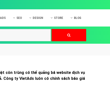
 ADS
SEO
DESIGN
STORE
BLOG
ner
 cáo Mobile
SEO Website
Thiết kế Web
nner
p quảng cáo Instagram
Dịch vụ SEO Website
Thiết kế Website
 cáo Zalo
Hỏi đáp SEO Google
Danh sách Website
 cáo Instagram
Thiết kế Landing Page
cáo Online
Dịch vụ thiết kế Website
iệt côn trùng có thể quảng bá website dịch vụ
 cáo Skype
Hỏi đáp Website
ả. Công ty VietAds luôn có chính sách báo giá
 cáo TVC
 cáo Cốc Cốc
mềm ứng dụng hay