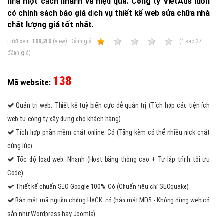
nhà một cách nhanh và hiệu quả. Công ty VietAds luôn
có chính sách báo giá dịch vụ thiết kế web sửa chữa nhà
chất lượng giá tốt nhất.
Lượt xem:
109,210
(view)
Ðánh giá:
1
2
3
4
5
(
1
sao
27
đánh giá)
138
Mã website:
Quản trị web: Thiết kế tuỳ biến cực dễ quản trị (Tích hợp các tiện ích
web tự công ty xây dựng cho khách hàng)
Tích hợp phần mềm chát online: Có (Tặng kèm có thể nhiều nick chát
cùng lúc)
Tốc độ load web: Nhanh (Host băng thông cao + Tự lập trình tối ưu
Code)
Thiết kế chuẩn SEO Google 100%: Có (Chuẩn tiêu chí SEOquake)
Bảo mật mã nguồn chống HACK: có (bảo mật MD5 - Không dùng web có
sẵn như Wordpress hay Joomla)