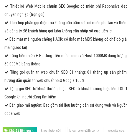
Thiết kế Web Mobile chuẩn SEO Google: có miến phí Reponsive đẹp
chuyên nghiệp (trọn gói)
Tích hợp phần gọi điện mà không cần bấm số: có miến phí tạo và thêm
số công ty để khách hàng gọi luôn không cần nhập số cực tiện lợi
Bảo mật mã nguồn chống HACK: có (bảo mật MD5 không có chế độ giải
mã ngược lại)
Tặng tiền miền + Hosting: Tên miền .com và Host 1000MB dung lượng,
50.000MB băng thông
Tặng gói quản trị web chuẩn SEO 01 tháng: 01 tháng up sản phẩm,
hướng dẫn quản trị web chuẩn SEO Google 100%
Tặng gói SEO từ khoá thương hiệu: SEO từ khoá thương hiệu lên TOP 1
Google khi người dùng tìm kiếm
Bàn giao mã nguồn: Bao gồm tài liệu hướng dẫn sử dụng web và Nguồn
code web
Chủ đề liên quan:
khoanbetong24h
khoanbetong24h.com.vn
website sửa