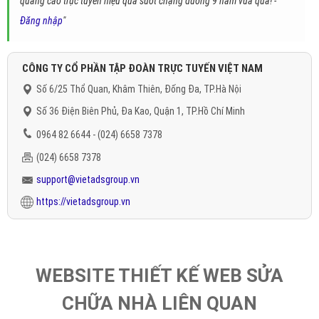
quảng cáo trực tuyến hiệu quả suốt chặng đường 9 năm vừa qua! -
Đăng nhập
"
CÔNG TY CỔ PHẦN TẬP ĐOÀN TRỰC TUYẾN VIỆT NAM
Số 6/25 Thổ Quan, Khâm Thiên, Đống Đa, TP.Hà Nội
Số 36 Điện Biên Phủ, Đa Kao, Quận 1, TP.Hồ Chí Minh
0964 82 6644 - (024) 6658 7378
(024) 6658 7378
support@vietadsgroup.vn
https://vietadsgroup.vn
WEBSITE THIẾT KẾ WEB SỬA
CHỮA NHÀ LIÊN QUAN