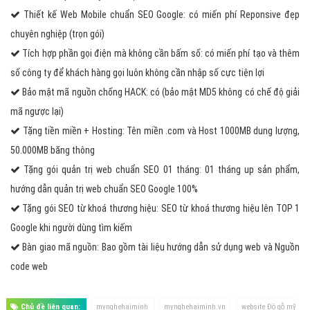
Thiết kế Web Mobile chuẩn SEO Google: có miến phí Reponsive đẹp
chuyên nghiệp (trọn gói)
Tích hợp phần gọi điện mà không cần bấm số: có miến phí tạo và thêm
số công ty để khách hàng gọi luôn không cần nhập số cực tiện lợi
Bảo mật mã nguồn chống HACK: có (bảo mật MD5 không có chế độ giải
mã ngược lại)
Tặng tiền miền + Hosting: Tên miền .com và Host 1000MB dung lượng,
50.000MB băng thông
Tặng gói quản trị web chuẩn SEO 01 tháng: 01 tháng up sản phẩm,
hướng dẫn quản trị web chuẩn SEO Google 100%
Tặng gói SEO từ khoá thương hiệu: SEO từ khoá thương hiệu lên TOP 1
Google khi người dùng tìm kiếm
Bàn giao mã nguồn: Bao gồm tài liệu hướng dẫn sử dụng web và Nguồn
code web
Chủ đề liên quan:
mynghehaiminh
mynghehaiminh.vn
website Đồ gỗ mỹ