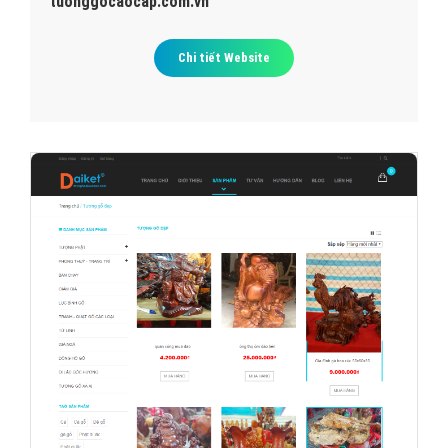
tuonggocaocap.com.vn
Chi tiết Website