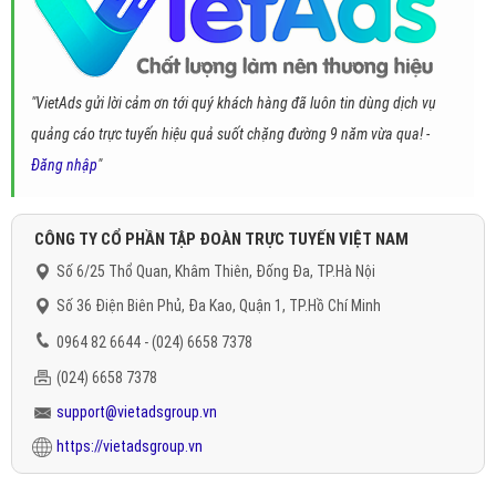
"VietAds gửi lời cảm ơn tới quý khách hàng đã luôn tin dùng dịch vụ
quảng cáo trực tuyến hiệu quả suốt chặng đường 9 năm vừa qua! -
Đăng nhập
"
CÔNG TY CỔ PHẦN TẬP ĐOÀN TRỰC TUYẾN VIỆT NAM
Số 6/25 Thổ Quan, Khâm Thiên, Đống Đa, TP.Hà Nội
Số 36 Điện Biên Phủ, Đa Kao, Quận 1, TP.Hồ Chí Minh
0964 82 6644 - (024) 6658 7378
(024) 6658 7378
support@vietadsgroup.vn
https://vietadsgroup.vn