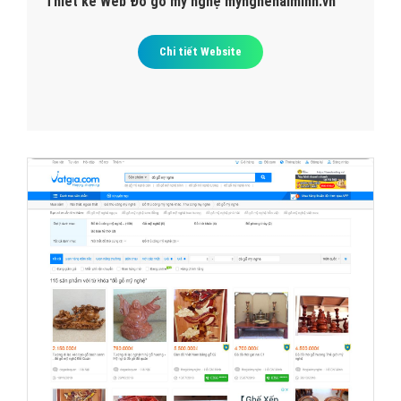
Thiết kế Web Đồ gỗ mỹ nghệ mynghehaiminh.vn
Chi tiết Website