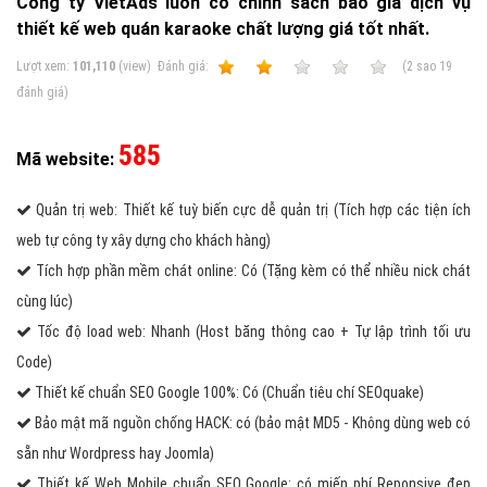
Công ty VietAds luôn có chính sách báo giá dịch vụ
thiết kế web quán karaoke chất lượng giá tốt nhất.
Lượt xem:
101,110
(view)
Ðánh giá:
1
2
3
4
5
(
2
sao
19
đánh giá)
585
Mã website:
Quản trị web: Thiết kế tuỳ biến cực dễ quản trị (Tích hợp các tiện ích
web tự công ty xây dựng cho khách hàng)
Tích hợp phần mềm chát online: Có (Tặng kèm có thể nhiều nick chát
cùng lúc)
Tốc độ load web: Nhanh (Host băng thông cao + Tự lập trình tối ưu
Code)
Thiết kế chuẩn SEO Google 100%: Có (Chuẩn tiêu chí SEOquake)
Bảo mật mã nguồn chống HACK: có (bảo mật MD5 - Không dùng web có
sẵn như Wordpress hay Joomla)
Thiết kế Web Mobile chuẩn SEO Google: có miến phí Reponsive đẹp