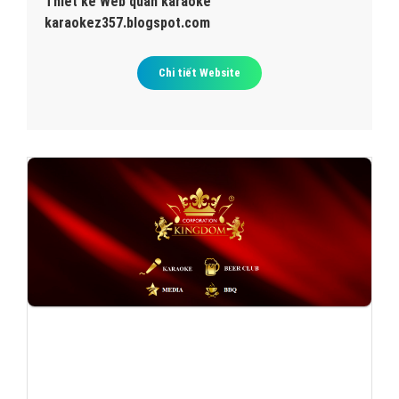
Thiết kế Web quán karaoke
karaokez357.blogspot.com
Chi tiết Website