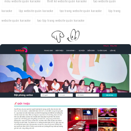
mẫu website quán karaoke
thiết kế website quán karaoke
tạo website quán
karaoke
lập website quán karaoke
tạo trang website quán karaoke
lập trang
website quán karaoke
tạo lập trang website quán karaoke