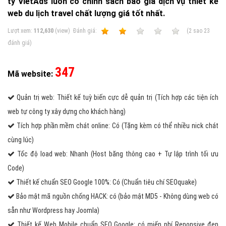
ty VietAds luôn có chính sách báo giá dịch vụ thiết kế
web du lịch travel chất lượng giá tốt nhất.
Lượt xem:
112,630
(view)
Ðánh giá:
1
2
3
4
5
(
2
sao
23
đánh giá)
347
Mã website:
Quản trị web: Thiết kế tuỳ biến cực dễ quản trị (Tích hợp các tiện ích
web tự công ty xây dựng cho khách hàng)
Tích hợp phần mềm chát online: Có (Tặng kèm có thể nhiều nick chát
cùng lúc)
Tốc độ load web: Nhanh (Host băng thông cao + Tự lập trình tối ưu
Code)
Thiết kế chuẩn SEO Google 100%: Có (Chuẩn tiêu chí SEOquake)
Bảo mật mã nguồn chống HACK: có (bảo mật MD5 - Không dùng web có
sẵn như Wordpress hay Joomla)
Thiết kế Web Mobile chuẩn SEO Google: có miến phí Reponsive đẹp