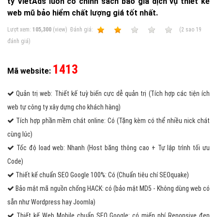
ty VietAds luôn có chính sách báo giá dịch vụ thiết kế
web mũ bảo hiểm chất lượng giá tốt nhất.
Lượt xem:
105,300
(view)
Ðánh giá:
1
2
3
4
5
(
2
sao
19
đánh giá)
1413
Mã website:
Quản trị web: Thiết kế tuỳ biến cực dễ quản trị (Tích hợp các tiện ích
web tự công ty xây dựng cho khách hàng)
Tích hợp phần mềm chát online: Có (Tặng kèm có thể nhiều nick chát
cùng lúc)
Tốc độ load web: Nhanh (Host băng thông cao + Tự lập trình tối ưu
Code)
Thiết kế chuẩn SEO Google 100%: Có (Chuẩn tiêu chí SEOquake)
Bảo mật mã nguồn chống HACK: có (bảo mật MD5 - Không dùng web có
sẵn như Wordpress hay Joomla)
Thiết kế Web Mobile chuẩn SEO Google: có miến phí Reponsive đẹp