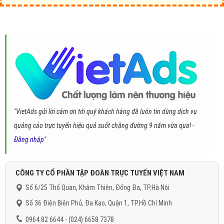
"VietAds gửi lời cảm ơn tới quý khách hàng đã luôn tin dùng dịch vụ
quảng cáo trực tuyến hiệu quả suốt chặng đường 9 năm vừa qua! -
Đăng nhập
"
CÔNG TY CỔ PHẦN TẬP ĐOÀN TRỰC TUYẾN VIỆT NAM
Số 6/25 Thổ Quan, Khâm Thiên, Đống Đa, TP.Hà Nội
Số 36 Điện Biên Phủ, Đa Kao, Quận 1, TP.Hồ Chí Minh
0964 82 6644 - (024) 6658 7378