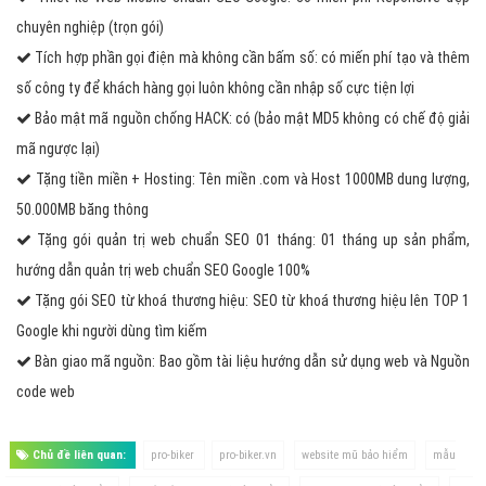
chuyên nghiệp (trọn gói)
Tích hợp phần gọi điện mà không cần bấm số: có miến phí tạo và thêm
số công ty để khách hàng gọi luôn không cần nhập số cực tiện lợi
Bảo mật mã nguồn chống HACK: có (bảo mật MD5 không có chế độ giải
mã ngược lại)
Tặng tiền miền + Hosting: Tên miền .com và Host 1000MB dung lượng,
50.000MB băng thông
Tặng gói quản trị web chuẩn SEO 01 tháng: 01 tháng up sản phẩm,
hướng dẫn quản trị web chuẩn SEO Google 100%
Tặng gói SEO từ khoá thương hiệu: SEO từ khoá thương hiệu lên TOP 1
Google khi người dùng tìm kiếm
Bàn giao mã nguồn: Bao gồm tài liệu hướng dẫn sử dụng web và Nguồn
code web
Chủ đề liên quan:
pro-biker
pro-biker.vn
website mũ bảo hiểm
mẫu