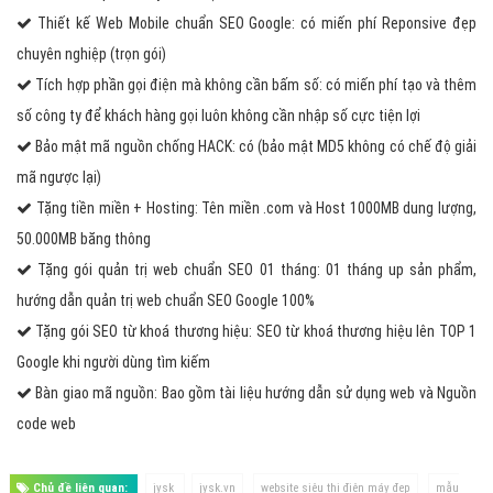
Thiết kế Web Mobile chuẩn SEO Google: có miến phí Reponsive đẹp
chuyên nghiệp (trọn gói)
Tích hợp phần gọi điện mà không cần bấm số: có miến phí tạo và thêm
số công ty để khách hàng gọi luôn không cần nhập số cực tiện lợi
Bảo mật mã nguồn chống HACK: có (bảo mật MD5 không có chế độ giải
mã ngược lại)
Tặng tiền miền + Hosting: Tên miền .com và Host 1000MB dung lượng,
50.000MB băng thông
Tặng gói quản trị web chuẩn SEO 01 tháng: 01 tháng up sản phẩm,
hướng dẫn quản trị web chuẩn SEO Google 100%
Tặng gói SEO từ khoá thương hiệu: SEO từ khoá thương hiệu lên TOP 1
Google khi người dùng tìm kiếm
Bàn giao mã nguồn: Bao gồm tài liệu hướng dẫn sử dụng web và Nguồn
code web
Chủ đề liên quan:
jysk
jysk.vn
website siêu thị điện máy đẹp
mẫu