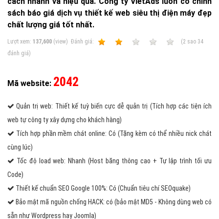
cách nhanh và hiệu quả. Công ty VietAds luôn có chính
sách báo giá dịch vụ thiết kế web siêu thị điện máy đẹp
chất lượng giá tốt nhất.
Lượt xem:
137,600
(view)
Ðánh giá:
1
2
3
4
5
(
2
sao
34
đánh giá)
2042
Mã website:
Quản trị web: Thiết kế tuỳ biến cực dễ quản trị (Tích hợp các tiện ích
web tự công ty xây dựng cho khách hàng)
Tích hợp phần mềm chát online: Có (Tặng kèm có thể nhiều nick chát
cùng lúc)
Tốc độ load web: Nhanh (Host băng thông cao + Tự lập trình tối ưu
Code)
Thiết kế chuẩn SEO Google 100%: Có (Chuẩn tiêu chí SEOquake)
Bảo mật mã nguồn chống HACK: có (bảo mật MD5 - Không dùng web có
sẵn như Wordpress hay Joomla)