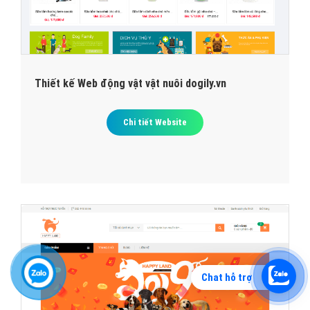
Thiết kế Web động vật vật nuôi dogily.vn
Chi tiết Website
Chat hỗ trợ