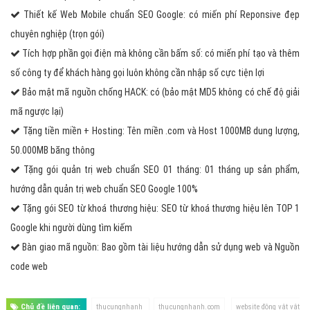
Thiết kế Web Mobile chuẩn SEO Google: có miến phí Reponsive đẹp
chuyên nghiệp (trọn gói)
Tích hợp phần gọi điện mà không cần bấm số: có miến phí tạo và thêm
số công ty để khách hàng gọi luôn không cần nhập số cực tiện lợi
Bảo mật mã nguồn chống HACK: có (bảo mật MD5 không có chế độ giải
mã ngược lại)
Tặng tiền miền + Hosting: Tên miền .com và Host 1000MB dung lượng,
50.000MB băng thông
Tặng gói quản trị web chuẩn SEO 01 tháng: 01 tháng up sản phẩm,
hướng dẫn quản trị web chuẩn SEO Google 100%
Tặng gói SEO từ khoá thương hiệu: SEO từ khoá thương hiệu lên TOP 1
Google khi người dùng tìm kiếm
Bàn giao mã nguồn: Bao gồm tài liệu hướng dẫn sử dụng web và Nguồn
code web
Chủ đề liên quan:
thucungnhanh
thucungnhanh.com
website động vật vật