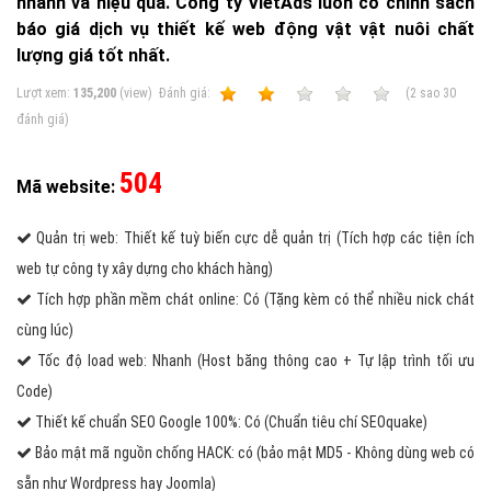
nhanh và hiệu quả. Công ty VietAds luôn có chính sách
báo giá dịch vụ thiết kế web động vật vật nuôi chất
lượng giá tốt nhất.
Lượt xem:
135,200
(view)
Ðánh giá:
1
2
3
4
5
(
2
sao
30
đánh giá)
504
Mã website:
Quản trị web: Thiết kế tuỳ biến cực dễ quản trị (Tích hợp các tiện ích
web tự công ty xây dựng cho khách hàng)
Tích hợp phần mềm chát online: Có (Tặng kèm có thể nhiều nick chát
cùng lúc)
Tốc độ load web: Nhanh (Host băng thông cao + Tự lập trình tối ưu
Code)
Thiết kế chuẩn SEO Google 100%: Có (Chuẩn tiêu chí SEOquake)
Bảo mật mã nguồn chống HACK: có (bảo mật MD5 - Không dùng web có
sẵn như Wordpress hay Joomla)