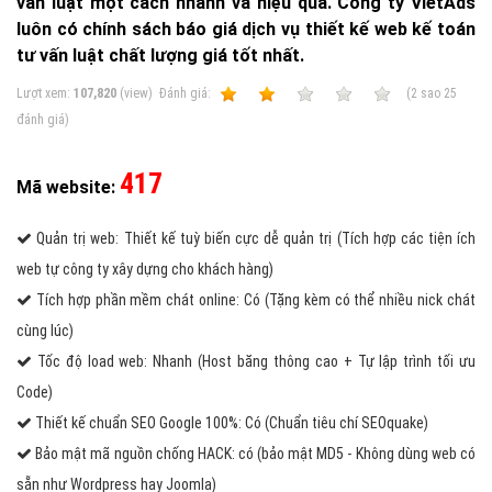
vấn luật một cách nhanh và hiệu quả. Công ty VietAds
luôn có chính sách báo giá dịch vụ thiết kế web kế toán
tư vấn luật chất lượng giá tốt nhất.
Lượt xem:
107,820
(view)
Ðánh giá:
1
2
3
4
5
(
2
sao
25
đánh giá)
417
Mã website:
Quản trị web: Thiết kế tuỳ biến cực dễ quản trị (Tích hợp các tiện ích
web tự công ty xây dựng cho khách hàng)
Tích hợp phần mềm chát online: Có (Tặng kèm có thể nhiều nick chát
cùng lúc)
Tốc độ load web: Nhanh (Host băng thông cao + Tự lập trình tối ưu
Code)
Thiết kế chuẩn SEO Google 100%: Có (Chuẩn tiêu chí SEOquake)
Bảo mật mã nguồn chống HACK: có (bảo mật MD5 - Không dùng web có
sẵn như Wordpress hay Joomla)