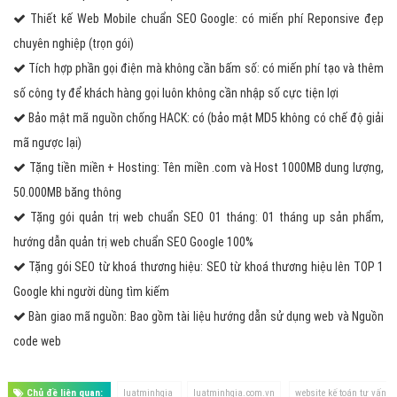
Thiết kế Web Mobile chuẩn SEO Google: có miến phí Reponsive đẹp
chuyên nghiệp (trọn gói)
Tích hợp phần gọi điện mà không cần bấm số: có miến phí tạo và thêm
số công ty để khách hàng gọi luôn không cần nhập số cực tiện lợi
Bảo mật mã nguồn chống HACK: có (bảo mật MD5 không có chế độ giải
mã ngược lại)
Tặng tiền miền + Hosting: Tên miền .com và Host 1000MB dung lượng,
50.000MB băng thông
Tặng gói quản trị web chuẩn SEO 01 tháng: 01 tháng up sản phẩm,
hướng dẫn quản trị web chuẩn SEO Google 100%
Tặng gói SEO từ khoá thương hiệu: SEO từ khoá thương hiệu lên TOP 1
Google khi người dùng tìm kiếm
Bàn giao mã nguồn: Bao gồm tài liệu hướng dẫn sử dụng web và Nguồn
code web
Chủ đề liên quan:
luatminhgia
luatminhgia.com.vn
website kế toán tư vấn