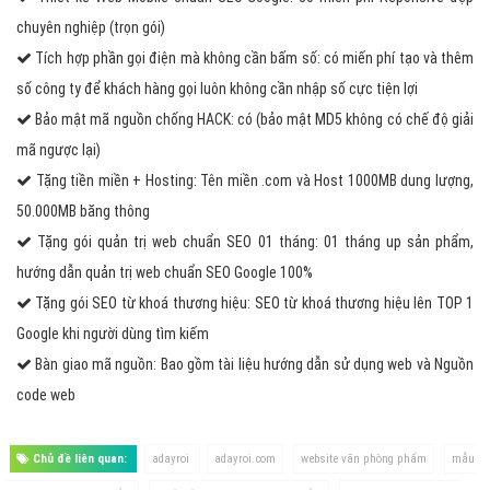
chuyên nghiệp (trọn gói)
Tích hợp phần gọi điện mà không cần bấm số: có miến phí tạo và thêm
số công ty để khách hàng gọi luôn không cần nhập số cực tiện lợi
Bảo mật mã nguồn chống HACK: có (bảo mật MD5 không có chế độ giải
mã ngược lại)
Tặng tiền miền + Hosting: Tên miền .com và Host 1000MB dung lượng,
50.000MB băng thông
Tặng gói quản trị web chuẩn SEO 01 tháng: 01 tháng up sản phẩm,
hướng dẫn quản trị web chuẩn SEO Google 100%
Tặng gói SEO từ khoá thương hiệu: SEO từ khoá thương hiệu lên TOP 1
Google khi người dùng tìm kiếm
Bàn giao mã nguồn: Bao gồm tài liệu hướng dẫn sử dụng web và Nguồn
code web
Chủ đề liên quan:
adayroi
adayroi.com
website văn phòng phẩm
mẫu