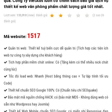
quả. Công ty VietAds luôn có chính sách báo giá dịch vụ
thiết kế web văn phòng phẩm chất lượng giá tốt nhất.
Lượt xem:
133,910
(view)
Ðánh giá:
1
2
3
4
5
(
2
sao
26
đánh giá)
1517
Mã website:
Quản trị web: Thiết kế tuỳ biến cực dễ quản trị (Tích hợp các tiện ích
web tự công ty xây dựng cho khách hàng)
Tích hợp phần mềm chát online: Có (Tặng kèm có thể nhiều nick chát
cùng lúc)
Tốc độ load web: Nhanh (Host băng thông cao + Tự lập trình tối ưu
Code)
Thiết kế chuẩn SEO Google 100%: Có (Chuẩn tiêu chí SEOquake)
Bảo mật mã nguồn chống HACK: có (bảo mật MD5 - Không dùng web có
sẵn như Wordpress hay Joomla)
Thiết kế Web Mobile chuẩn SEO Google: có miến phí Reponsive đẹp