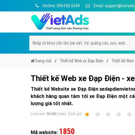
Hotline: 0964 82 6644
Email: support@vietads
Trang chủ
Thiết kế Web xe Đạp Điện
Thiết kế Web
Thiết kế Web xe Đạp Điện - 
Thiết kế Website xe Đạp Điện xedapdienvietn
khách hàng quan tâm tới xe Đạp Điện một các
lượng giá tốt nhất.
Lượt xem:
98,900
(view)
Ðánh giá:
1
2
3
4
1850
Mã website: