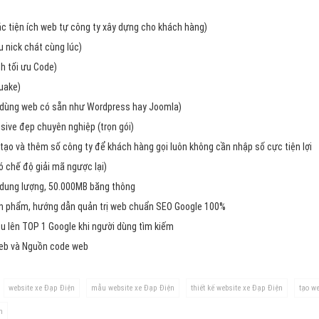
Dịch v
Hỏi đ
các tiện ích web tự công ty xây dựng cho khách hàng)
 nick chát cùng lúc)
Hỏi đ
h tối ưu Code)
Hỏi đá
uake)
Hỏi đá
dùng web có sẵn như Wordpress hay Joomla)
ive đẹp chuyên nghiệp (trọn gói)
Hỏi đ
tạo và thêm số công ty để khách hàng gọi luôn không cần nhập số cực tiện lợi
Hỏi đá
chế độ giải mã ngược lại)
Hỏi đá
 dung lượng, 50.000MB băng thông
Quảng
ản phẩm, hướng dẫn quản trị web chuẩn SEO Google 100%
u lên TOP 1 Google khi người dùng tìm kiếm
Dịch v
web và Nguồn code web
Dịch v
Dịch v
website xe Đạp Điện
mẫu website xe Đạp Điện
thiết kế website xe Đạp Điện
tạo w
Dịch v
n