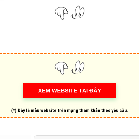
Hỏi đ
Thiết 
Quảng
Quảng
Định n
Nghĩa l
Phần 