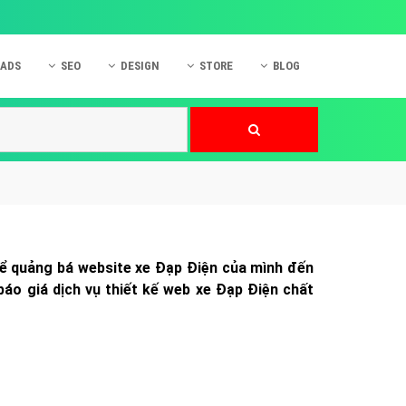
 ADS
SEO
DESIGN
STORE
BLOG
ner
 cáo Mobile
SEO Website
Thiết kế Web
nner
p quảng cáo Instagram
Dịch vụ SEO Website
Thiết kế Website
 cáo Zalo
Hỏi đáp SEO Google
Danh sách Website
 cáo Instagram
Thiết kế Landing Page
cáo Online
Dịch vụ thiết kế Website
hể quảng bá website xe Đạp Điện của mình đến
 cáo Skype
Hỏi đáp Website
áo giá dịch vụ thiết kế web xe Đạp Điện chất
 cáo TVC
 cáo Cốc Cốc
mềm ứng dụng hay