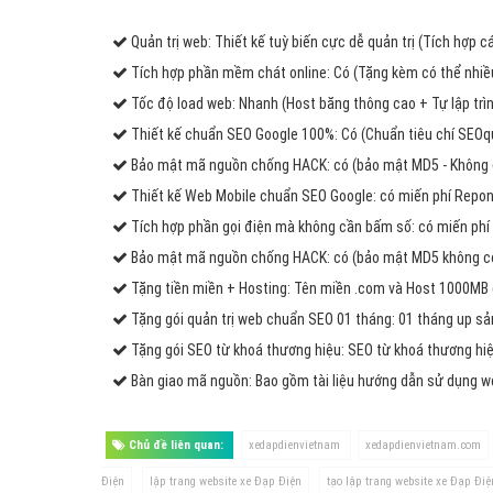
Quản trị web: Thiết kế tuỳ biến cực dễ quản trị (Tích hợp 
Tích hợp phần mềm chát online: Có (Tặng kèm có thể nhiều
Tốc độ load web: Nhanh (Host băng thông cao + Tự lập trìn
Thiết kế chuẩn SEO Google 100%: Có (Chuẩn tiêu chí SEOq
Bảo mật mã nguồn chống HACK: có (bảo mật MD5 - Không 
Thiết kế Web Mobile chuẩn SEO Google: có miến phí Repons
Tích hợp phần gọi điện mà không cần bấm số: có miến phí 
Bảo mật mã nguồn chống HACK: có (bảo mật MD5 không có 
Tặng tiền miền + Hosting: Tên miền .com và Host 1000MB
Tặng gói quản trị web chuẩn SEO 01 tháng: 01 tháng up s
Tặng gói SEO từ khoá thương hiệu: SEO từ khoá thương hiệ
Bàn giao mã nguồn: Bao gồm tài liệu hướng dẫn sử dụng 
Chủ đề liên quan:
xedapdienvietnam
xedapdienvietnam.com
Điện
lập trang website xe Đạp Điện
tạo lập trang website xe Đạp Điệ