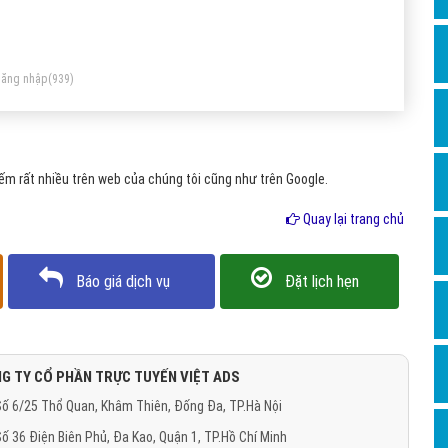
Dịch v
nh nhất đối với gia đình. Có rất nhiều trường phái ăn chay
Hỏi đ
ác nhau nhưng tựu chung lại thì đó đều xuất phát từ tấm
Hỏi đ
ng nhân hậu, từ -bi-hỉ-xả của con người.
ăng nhập
(939)
Hỏi đá
Hỏi đá
m rất nhiều trên web của chúng tôi cũng như trên Google.
Hỏi đ
Hỏi đá
Quay lại trang chủ
Hỏi đá
Báo giá dịch vụ
Đặt lịch hẹn
Quảng
Dịch v
Dịch v
G TY CỔ PHẦN TRỰC TUYẾN VIỆT ADS
Dịch v
ố 6/25 Thổ Quan, Khâm Thiên, Đống Đa, TP.Hà Nội
Dịch v
ố 36 Điện Biên Phủ, Đa Kao, Quận 1, TP.Hồ Chí Minh