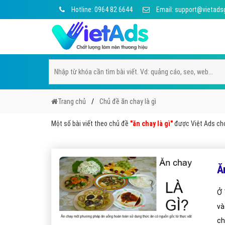
Hotline: 0964 82 6644
Email: support@vietads
Trang chủ
Chủ đề ăn chay là gì
Một số bài viết theo chủ đề
"ăn chay là gì"
được Việt Ads chọn
Ă
Ở 
và
ch