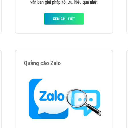
hát triển Website cho doanh nghiệp mình
. Đừng chần chừ hã
support@vietadsgroup.vn
để được tư vấn chuyên sâu về giải phá
Quảng cáo trên Facebook