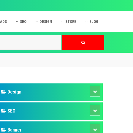
 ADS
SEO
DESIGN
STORE
BLOG
ner
 cáo Mobile
SEO Website
Thiết kế Web
nner
p quảng cáo Instagram
Dịch vụ SEO Website
Thiết kế Website
 cáo Zalo
Hỏi đáp SEO Google
Danh sách Website
 cáo Instagram
Thiết kế Landing Page
cáo Online
Dịch vụ thiết kế Website
 cáo Skype
Hỏi đáp Website
 cáo TVC
 cáo Cốc Cốc
mềm ứng dụng hay