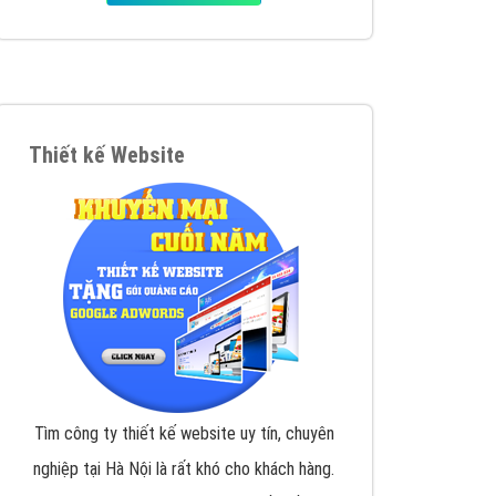
iển thương hiệu của doanh nghiệp bạn với mức chi
chuyên sâu trong nghề, được đào tạo bài bản tại