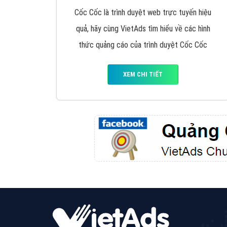
Google Ads là hình thức quảng cáo của
Google được tài trợ có chữ Ad gồm 4 ví trí
trên cùng và 3 vị trí dưới cùng
XEM CHI TIẾT
Công ty SEO Website