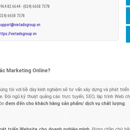
Hỏi đ
964 82 6644 - (024) 6658 7378
(024) 6658 7378
Thiết 
support@vietadsgroup.vn
Quảng
ttps://vietadsgroup.vn
Quảng
Định n
Nghĩa l
Phần 