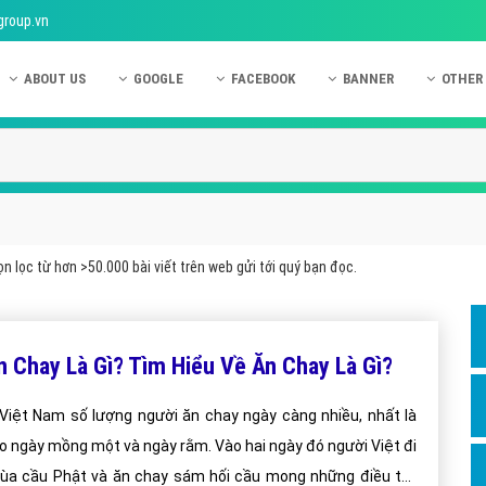
group.vn
ABOUT US
GOOGLE
FACEBOOK
BANNER
OTHER
Giới thiệu công ty Việt Ads
Kinh nghiệm quảng cáo Google
Kinh nghiệm quảng cáo Facebook
Dịch vụ quảng cáo Ban
Quảng
Hướng dẫn thanh toán Việt Ads
Kiến thức quảng cáo Google
Dịch vụ quảng cáo Facebook
Hỏi đáp quảng cáo Ba
Hỏi đá
Chính sách bảo mật Việt Ads
Dịch vụ quảng cáo Google
Kiến thức quảng cáo Facebook
Quảng cáo Banner
Quảng
Chính sách bảo hành & bảo trì Việt Ads
Quảng cáo Google Adwords
Quảng cáo Facebook
Quảng
 lọc từ hơn >50.000 bài viết trên web gửi tới quý bạn đọc.
Liên hệ Việt Ads
Các hình thức quảng cáo Google
Hỏi đáp Facebook
Quảng 
Chính sách đại lý Việt Ads
Hướng dẫn chạy quảng cáo Google
Quảng
n Chay Là Gì? Tìm Hiểu Về Ăn Chay Là Gì?
Tiện ích mở rộng quảng cáo Google
Quảng
Hỏi đáp Google
Quảng
Việt Nam số lượng người ăn chay ngày càng nhiều, nhất là
o ngày mồng một và ngày rằm. Vào hai ngày đó người Việt đi
Phần 
ùa cầu Phật và ăn chay sám hối cầu mong những điều tốt