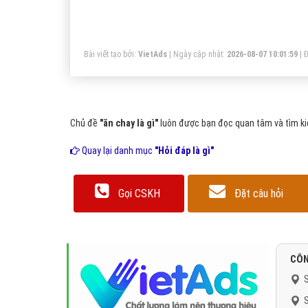
là
kh
lò
Bài viết tạo bởi:
VietAds
| Ngày cập nhật:
2026-08-07 10:01:59
|
Đ
Chủ đề
"ăn chay là gì"
luôn được bạn đọc quan tâm và tìm kiế
Quay lại danh mục
"Hỏi đáp là gì"
Gọi CSKH
Đặt câu hỏi
CÔN
S
S