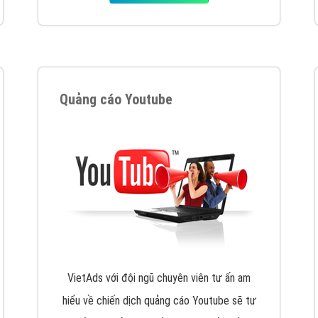
tác Marketing Online?
húng tôi với bề dày kinh nghiệm sẽ tư vấn xây dựng và phát tr
line. Đội ngũ kỹ thuật quảng cáo trực tuyến, SEO, lập trình Web 
uôn
đem đến cho khách hàng sản phẩm/ dịch vụ chất lượng
.