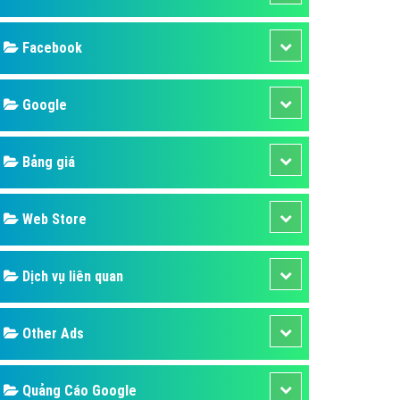
ụ Domain & Hosting
áp phần mềm
áp quảng cáo TVC
p quảng cáo mobile
p quảng cáo Online
áp quảng cáo Skype
p Domain & Hosting
Design
p viết bài Marketing
 cáo Youtube
SEO
ụ quảng cáo Youtube
ụ quảng cáo Cốc Cốc
Banner
ụ quảng cáo Tiktok
Facebook
ụ quảng cáo Zalo