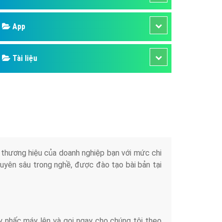
áp quảng cáo Youtube
Google
kế ứng dụng
 cáo Cốc Cốc hiệu quả
Bảng giá
 cáo Zalo chuyên nghiệp
ghĩa
Web Store
à gì
Dịch vụ liên quan
mềm ứng dụng hay
Other Ads
Quảng Cáo Google
App