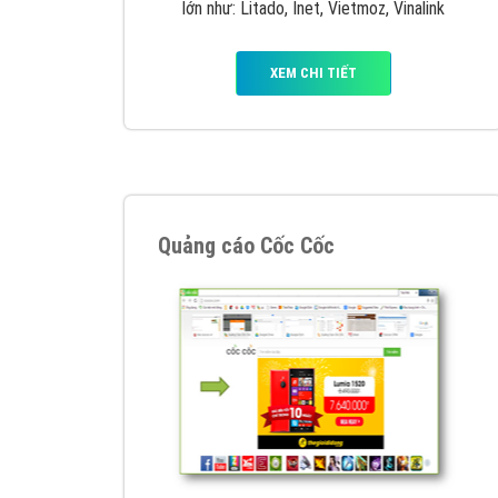
Nếu bạn đang cần quảng cáo, thiết kế web,
p
Hotline: 0964 82 6644 (24/7) hoặc email: 
Quảng cáo trên Google