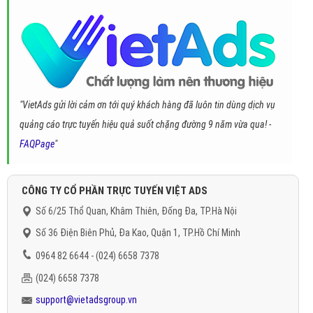
"VietAds gửi lời cảm ơn tới quý khách hàng đã luôn tin dùng dịch vụ
quảng cáo trực tuyến hiệu quả suốt chặng đường 9 năm vừa qua! -
FAQPage
"
CÔNG TY CỔ PHẦN TRỰC TUYẾN VIỆT ADS
Số 6/25 Thổ Quan, Khâm Thiên, Đống Đa, TP.Hà Nội
Số 36 Điện Biên Phủ, Đa Kao, Quận 1, TP.Hồ Chí Minh
0964 82 6644 - (024) 6658 7378
(024) 6658 7378
support@vietadsgroup.vn