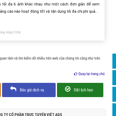
Dịch v
n tối đa 6 ảnh khác nhau như một cách đơn giản để xem
Hỏi đ
ảng cáo nào hoạt động tốt và tận dụng tối đa chi phí quảng
o của bạn.
Hỏi đ
Hỏi đá
ăng nhập
(1326)
Hỏi đá
Hỏi đ
Hỏi đá
uan tâm và tìm kiếm rất nhiều trên web của chúng tôi cũng như trên
Hỏi đá
Quay lại trang chủ
Quảng
Dịch v
Báo giá dịch vụ
Đặt lịch hẹn
Dịch v
Dịch v
Dịch v
G TY CỔ PHẦN TRỰC TUYẾN VIỆT ADS