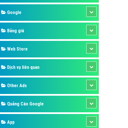
áp quảng cáo Youtube
Google
kế ứng dụng
 cáo Cốc Cốc hiệu quả
Bảng giá
 cáo Zalo chuyên nghiệp
ghĩa
Web Store
à gì
Dịch vụ liên quan
mềm ứng dụng hay
Other Ads
Quảng Cáo Google
App