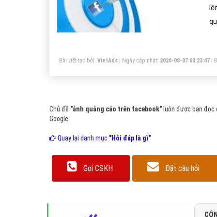
lê
qu
cá
Bài viết tạo bởi:
VietAds
| Ngày cập nhật:
2026-08-07 03:23:47
|
Đ
Chủ đề
"ảnh quảng cáo trên facebook"
luôn được bạn đọc q
Google.
Quay lại danh mục
"Hỏi đáp là gì"
Gọi CSKH
Đặt câu hỏi
CÔN