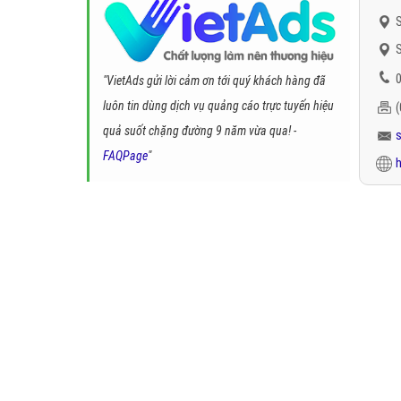
S
S
0
"VietAds gửi lời cảm ơn tới quý khách hàng đã
luôn tin dùng dịch vụ quảng cáo trực tuyến hiệu
quả suốt chặng đường 9 năm vừa qua! -
FAQPage
"
h