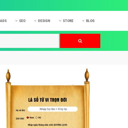
 ADS
SEO
DESIGN
STORE
BLOG
ner
 cáo Mobile
SEO Website
Thiết kế Web
nner
p quảng cáo Instagram
Dịch vụ SEO Website
Thiết kế Website
 cáo Zalo
Hỏi đáp SEO Google
Danh sách Website
 cáo Instagram
Thiết kế Landing Page
cáo Online
Dịch vụ thiết kế Website
 cáo Skype
Hỏi đáp Website
 cáo TVC
 cáo Cốc Cốc
mềm ứng dụng hay