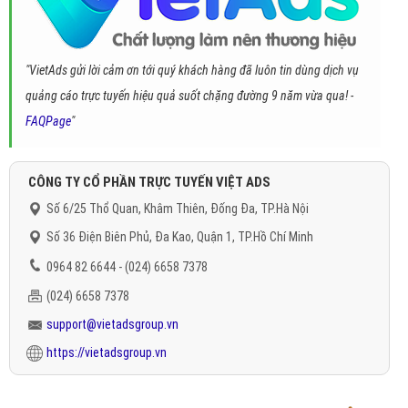
"VietAds gửi lời cảm ơn tới quý khách hàng đã luôn tin dùng dịch vụ
quảng cáo trực tuyến hiệu quả suốt chặng đường 9 năm vừa qua! -
FAQPage
"
CÔNG TY CỔ PHẦN TRỰC TUYẾN VIỆT ADS
Số 6/25 Thổ Quan, Khâm Thiên, Đống Đa, TP.Hà Nội
Số 36 Điện Biên Phủ, Đa Kao, Quận 1, TP.Hồ Chí Minh
0964 82 6644 - (024) 6658 7378
(024) 6658 7378
support@vietadsgroup.vn
https://vietadsgroup.vn