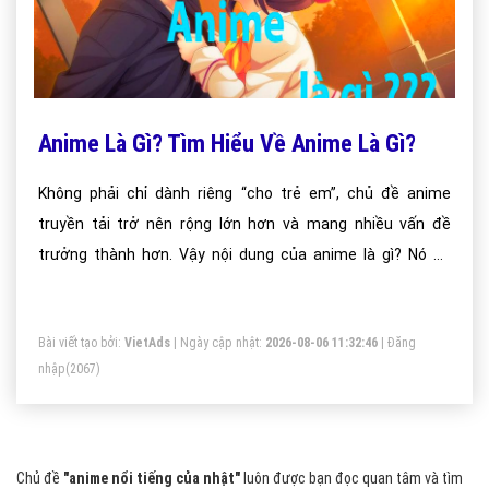
Anime Là Gì? Tìm Hiểu Về Anime Là Gì?
Không phải chỉ dành riêng “cho trẻ em”, chủ đề anime
truyền tải trở nên rộng lớn hơn và mang nhiều vấn đề
trưởng thành hơn. Vậy nội dung của anime là gì? Nó có
phức tạp không? Bản thân nội dung của anime cũng khá
rộng lớn và chi tiết vì vậy mà nó khá là phức tạp.
Bài viết tạo bởi:
VietAds
| Ngày cập nhật:
2026-08-06 11:32:46
|
Đăng
nhập
(2067)
Chủ đề
"anime nổi tiếng của nhật"
luôn được bạn đọc quan tâm và tìm