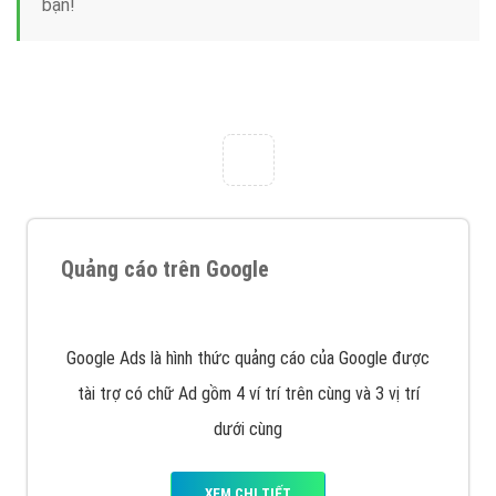
Nếu bạn đang cần quảng cáo, thiết kế web,
phát
triển Website cho doanh nghiệp mình
. Đừng chần
chừ hãy nhấc máy lên và gọi ngay cho chúng tôi theo
Hotline: 0964 82 6644 (24/7) hoặc email:
support@vietadsgroup.vn
để được tư vấn chuyên
sâu về giải pháp marketing hiệu quả cho doanh nghiệp
bạn!