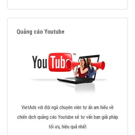
muốn đặt Banner
XEM CHI TIẾT
Công ty SEO Website