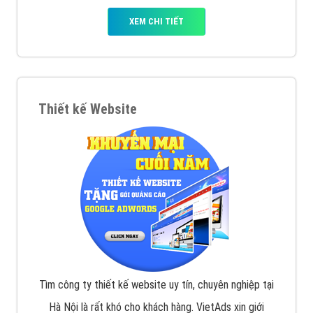
VietAds với đội ngũ SEOer giàu kinh nghiệm được đào
tạo bài bản tại các trung tâm SEO lớn như: Litado,
Inet, Vietmoz, Vinalink
XEM CHI TIẾT
Quảng cáo Youtube