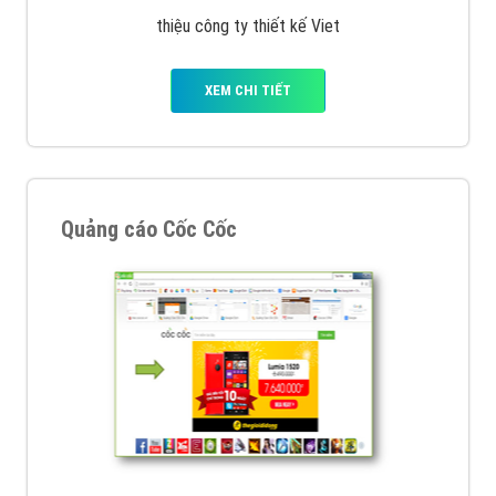
VietAds với đội ngũ chuyên viên tư ấn am hiểu về
chiến dịch quảng cáo Youtube sẽ tư vấn bạn giải pháp
tối ưu, hiệu quả nhất
XEM CHI TIẾT
Thiết kế Website