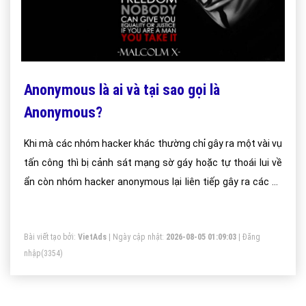
Anonymous là ai và tại sao gọi là
Anonymous?
Khi mà các nhóm hacker khác thường chỉ gây ra một vài vụ
tấn công thì bị cảnh sát mạng sờ gáy hoặc tự thoái lui về
ẩn còn nhóm hacker anonymous lại liên tiếp gây ra các vụ
tấn công mạng kéo dài đến cả thập kỉ và không có dấu hiệu
dừng lại.
Bài viết tạo bởi:
VietAds
| Ngày cập nhật:
2026-08-05 01:09:03
|
Đăng
nhập
(3354)