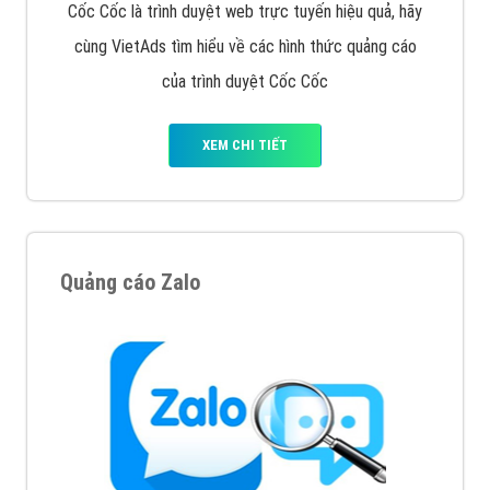
Tìm công ty thiết kế website uy tín, chuyên nghiệp tại
Hà Nội là rất khó cho khách hàng. VietAds xin giới
thiệu công ty thiết kế Viet
XEM CHI TIẾT
Quảng cáo Cốc Cốc