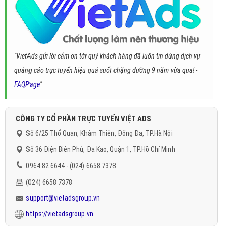
"VietAds gửi lời cảm ơn tới quý khách hàng đã luôn tin dùng dịch vụ
quảng cáo trực tuyến hiệu quả suốt chặng đường 9 năm vừa qua! -
FAQPage
"
CÔNG TY CỔ PHẦN TRỰC TUYẾN VIỆT ADS
Số 6/25 Thổ Quan, Khâm Thiên, Đống Đa, TP.Hà Nội
Số 36 Điện Biên Phủ, Đa Kao, Quận 1, TP.Hồ Chí Minh
0964 82 6644 - (024) 6658 7378
(024) 6658 7378
support@vietadsgroup.vn
https://vietadsgroup.vn