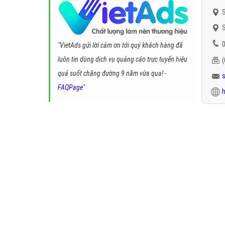
S
S
0
"VietAds gửi lời cảm ơn tới quý khách hàng đã
luôn tin dùng dịch vụ quảng cáo trực tuyến hiệu
quả suốt chặng đường 9 năm vừa qua! -
FAQPage
"
h