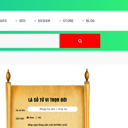
 ADS
SEO
DESIGN
STORE
BLOG
ner
 cáo Mobile
SEO Website
Thiết kế Web
nner
p quảng cáo Instagram
Dịch vụ SEO Website
Thiết kế Website
 cáo Zalo
Hỏi đáp SEO Google
Danh sách Website
 cáo Instagram
Thiết kế Landing Page
cáo Online
Dịch vụ thiết kế Website
 cáo Skype
Hỏi đáp Website
 cáo TVC
 cáo Cốc Cốc
mềm ứng dụng hay