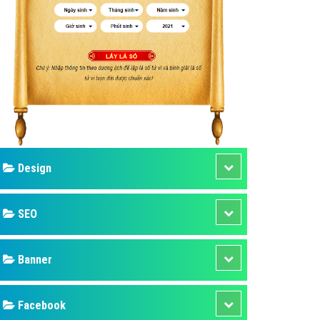
ụ Domain & Hosting
áp phần mềm
áp quảng cáo TVC
p quảng cáo mobile
p quảng cáo Online
áp quảng cáo Skype
p Domain & Hosting
Design
p viết bài Marketing
 cáo Youtube
SEO
ụ quảng cáo Youtube
ụ quảng cáo Cốc Cốc
Banner
ụ quảng cáo Tiktok
Facebook
ụ quảng cáo Zalo