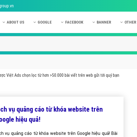
group.vn
ABOUT US
GOOGLE
FACEBOOK
BANNER
OTHER
Giới thiệu công ty Việt Ads
Kinh nghiệm quảng cáo Google
Kinh nghiệm quảng cáo Facebook
Dịch vụ quảng cáo Ban
Quảng
Hướng dẫn thanh toán Việt Ads
Kiến thức quảng cáo Google
Dịch vụ quảng cáo Facebook
Hỏi đáp quảng cáo Ba
Hỏi đá
Chính sách bảo mật Việt Ads
Dịch vụ quảng cáo Google
Kiến thức quảng cáo Facebook
Quảng cáo Banner
Quảng
Chính sách bảo hành & bảo trì Việt Ads
Quảng cáo Google Adwords
Quảng cáo Facebook
Quảng
ợc Việt Ads chọn lọc từ hơn >50.000 bài viết trên web gửi tới quý bạn
Liên hệ Việt Ads
Các hình thức quảng cáo Google
Hỏi đáp Facebook
Quảng 
Chính sách đại lý Việt Ads
Hướng dẫn chạy quảng cáo Google
Quảng
Tiện ích mở rộng quảng cáo Google
Quảng
ịch vụ quảng cáo từ khóa website trên
Hỏi đáp Google
Quảng
oogle hiệu quả!
Phần 
ch vụ quảng cáo từ khóa website trên Google hiệu quả! Bài