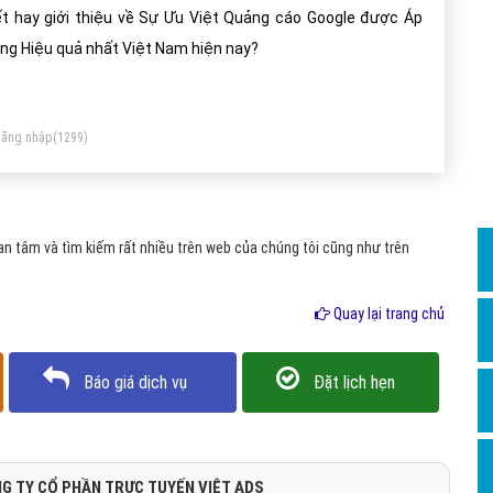
Dịch v
ết hay giới thiệu về Sự Ưu Việt Quảng cáo Google được Áp
Hỏi đ
ng Hiệu quả nhất Việt Nam hiện nay?
Hỏi đ
Hỏi đá
ăng nhập
(1299)
Hỏi đá
Hỏi đ
Hỏi đá
n tâm và tìm kiếm rất nhiều trên web của chúng tôi cũng như trên
Hỏi đá
Quay lại trang chủ
Quảng
Dịch v
Báo giá dịch vụ
Đặt lịch hẹn
Dịch v
Dịch v
Dịch v
G TY CỔ PHẦN TRỰC TUYẾN VIỆT ADS