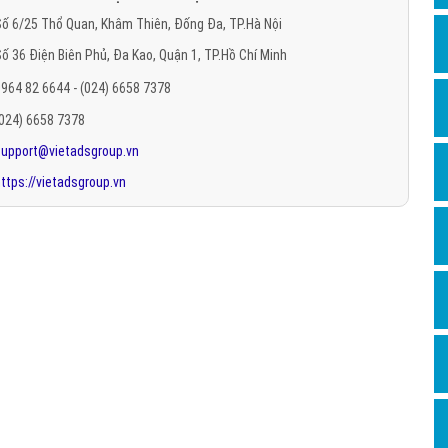
Hỏi đ
ố 6/25 Thổ Quan, Khâm Thiên, Đống Đa, TP.Hà Nội
ố 36 Điện Biên Phủ, Đa Kao, Quận 1, TP.Hồ Chí Minh
Thiết 
964 82 6644 - (024) 6658 7378
Quảng
(024) 6658 7378
Quảng
support@vietadsgroup.vn
Định n
ttps://vietadsgroup.vn
Nghĩa l
Phần 