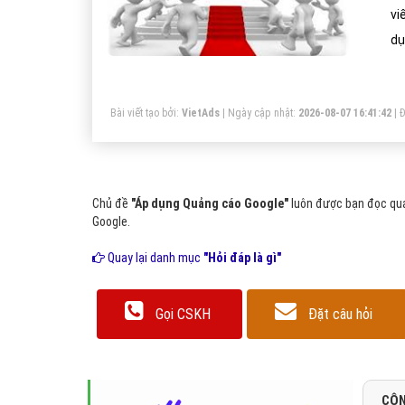
vi
dụ
Bài viết tạo bởi:
VietAds
| Ngày cập nhật:
2026-08-07 16:41:42
|
Đ
Chủ đề
"Áp dụng Quảng cáo Google"
luôn được bạn đọc qua
Google.
Quay lại danh mục
"Hỏi đáp là gì"
Gọi CSKH
Đặt câu hỏi
CÔN