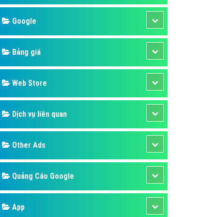
áp quảng cáo Youtube
Google
kế ứng dụng
 cáo Cốc Cốc hiệu quả
Bảng giá
 cáo Zalo chuyên nghiệp
ghĩa
Web Store
à gì
Dịch vụ liên quan
mềm ứng dụng hay
Other Ads
Quảng Cáo Google
App