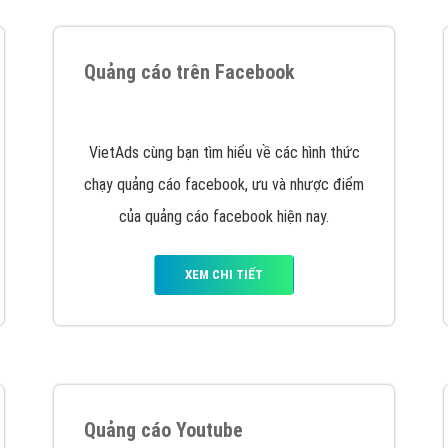
tác Marketing Online?
húng tôi với bề dày kinh nghiệm sẽ tư vấn xây dựng và phát tr
line. Đội ngũ kỹ thuật quảng cáo trực tuyến, SEO, lập trình Web 
uôn
đem đến cho khách hàng sản phẩm/ dịch vụ chất lượng
.