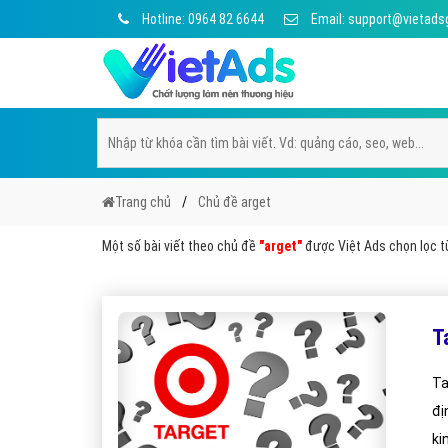
Hotline: 0964 82 6644
Email: support@vietads
Trang chủ
Chủ đề arget
Một số bài viết theo chủ đề
"arget"
được Việt Ads chọn lọc từ
T
Ta
đị
ki