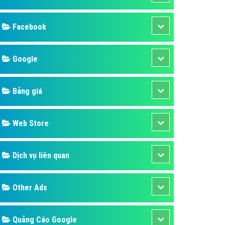
ụ Domain & Hosting
áp phần mềm
áp quảng cáo TVC
p quảng cáo mobile
p quảng cáo Online
áp quảng cáo Skype
p Domain & Hosting
Design
p viết bài Marketing
 cáo Youtube
SEO
ụ quảng cáo Youtube
ụ quảng cáo Cốc Cốc
Banner
ụ quảng cáo Tiktok
Facebook
ụ quảng cáo Zalo