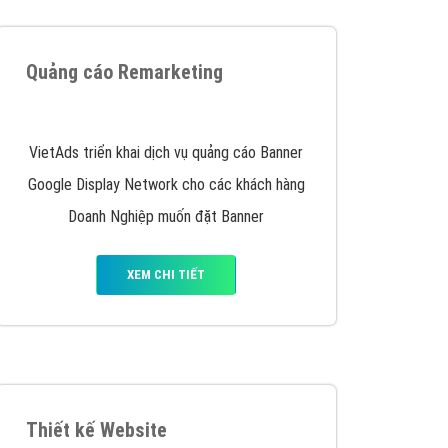
iển thương hiệu của doanh nghiệp bạn với mức chi
chuyên sâu trong nghề, được đào tạo bài bản tại