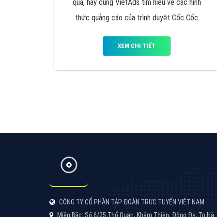
Google Ads là hình thức quảng cáo của
Google được tài trợ có chữ Ad gồm 4 ví trí
trên cùng và 3 vị trí dưới cùng
XEM CHI TIẾT
Công ty SEO Website