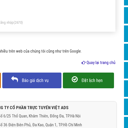
Dịch v
Hỏi đ
Hỏi đ
ăng nhập
(2670)
Hỏi đá
Hỏi đá
hiều trên web của chúng tôi cũng như trên Google.
Hỏi đ
Hỏi đá
Quay lại trang chủ
Hỏi đá
Báo giá dịch vụ
Đặt lịch hẹn
Quảng
Dịch v
Dịch v
G TY CỔ PHẦN TRỰC TUYẾN VIỆT ADS
Dịch v
ố 6/25 Thổ Quan, Khâm Thiên, Đống Đa, TP.Hà Nội
Dịch v
ố 36 Điện Biên Phủ, Đa Kao, Quận 1, TP.Hồ Chí Minh