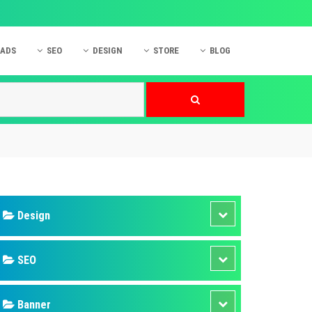
 ADS
SEO
DESIGN
STORE
BLOG
ner
 cáo Mobile
SEO Website
Thiết kế Web
nner
p quảng cáo Instagram
Dịch vụ SEO Website
Thiết kế Website
 cáo Zalo
Hỏi đáp SEO Google
Danh sách Website
 cáo Instagram
Thiết kế Landing Page
cáo Online
Dịch vụ thiết kế Website
 cáo Skype
Hỏi đáp Website
 cáo TVC
 cáo Cốc Cốc
mềm ứng dụng hay