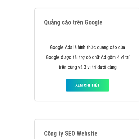
Tại sao chọn công ty Việt Ads làm đối 
Công ty Việt Ads thành lập từ năm 2013
, c
phí mà bạn có thể đầu tư cho marketing on
trung tâm marketing online uy tín hàng năm, l