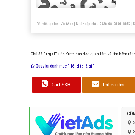
Bài viết tạo bởi:
VietAds
| Ngày cập nhật:
2026-08-08 08:18:52
|
Đ
Chủ đề
"arget"
luôn được bạn đọc quan tâm và tìm kiếm rất n
Quay lại danh mục
"Hỏi đáp là gì"
Gọi CSKH
Đặt câu hỏi
CÔN
S
S