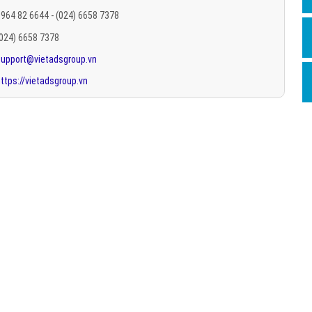
Hỏi đ
964 82 6644 - (024) 6658 7378
(024) 6658 7378
Thiết 
support@vietadsgroup.vn
Quảng
ttps://vietadsgroup.vn
Quảng
Định n
Nghĩa l
Phần 