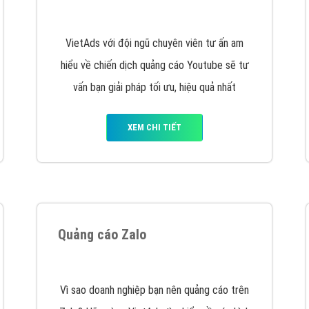
hát triển Website cho doanh nghiệp mình
. Đừng chần chừ hã
support@vietadsgroup.vn
để được tư vấn chuyên sâu về giải phá
Quảng cáo trên Facebook