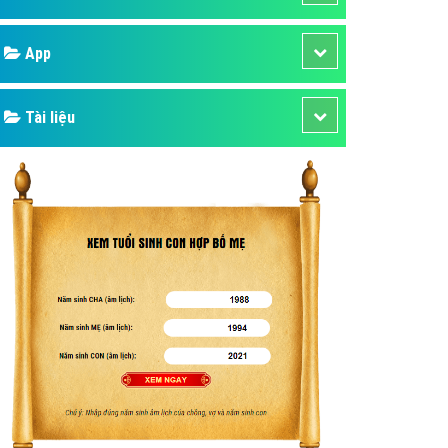
áp quảng cáo Youtube
Google
kế ứng dụng
 cáo Cốc Cốc hiệu quả
Bảng giá
 cáo Zalo chuyên nghiệp
ghĩa
Web Store
à gì
Dịch vụ liên quan
mềm ứng dụng hay
Other Ads
Quảng Cáo Google
App