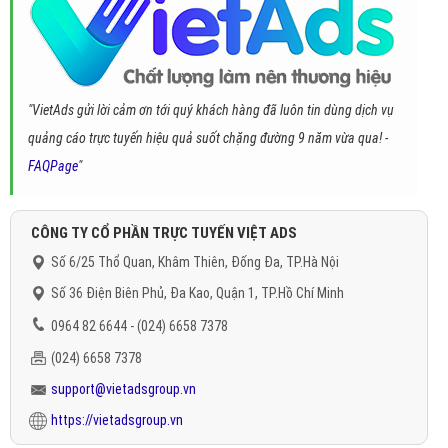
"VietAds gửi lời cảm ơn tới quý khách hàng đã luôn tin dùng dịch vụ
quảng cáo trực tuyến hiệu quả suốt chặng đường 9 năm vừa qua! -
FAQPage
"
CÔNG TY CỔ PHẦN TRỰC TUYẾN VIỆT ADS
Số 6/25 Thổ Quan, Khâm Thiên, Đống Đa, TP.Hà Nội
Số 36 Điện Biên Phủ, Đa Kao, Quận 1, TP.Hồ Chí Minh
0964 82 6644 - (024) 6658 7378
(024) 6658 7378
support@vietadsgroup.vn
https://vietadsgroup.vn