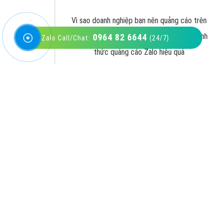
0964 82 6644
Zalo Call/Chat:
(24/7)
VietAds với đội ngũ SEOer giàu kinh nghiệm
được đào tạo bài bản tại các trung tâm SEO
lớn như: Litado, Inet, Vietmoz, Vinalink
XEM CHI TIẾT