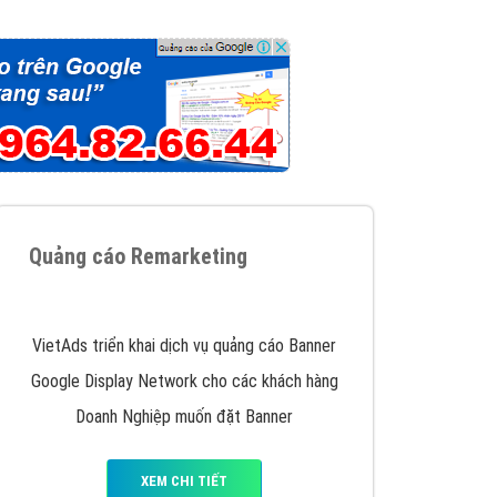
iển thương hiệu của doanh nghiệp bạn với mức chi
chuyên sâu trong nghề, được đào tạo bài bản tại