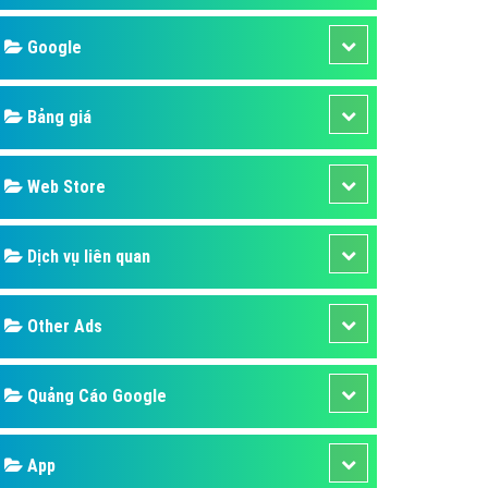
áp quảng cáo Youtube
Google
kế ứng dụng
 cáo Cốc Cốc hiệu quả
Bảng giá
 cáo Zalo chuyên nghiệp
ghĩa
Web Store
à gì
Dịch vụ liên quan
mềm ứng dụng hay
Other Ads
Quảng Cáo Google
App