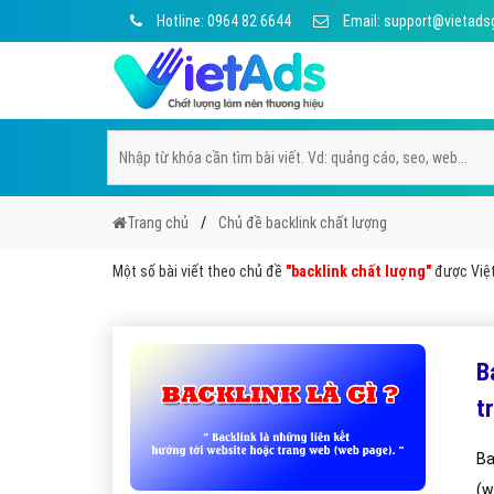
Hotline: 0964 82 6644
Email: support@vietads
Trang chủ
Chủ đề backlink chất lượng
Một số bài viết theo chủ đề
"backlink chất lượng"
được Việt 
B
t
Ba
(w