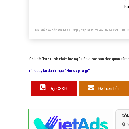
hư
lư
mộ
Bài viết tạo bởi:
VietAds
| Ngày cập nhật:
2026-08-04 15:10:38
|
Đ
Chủ đề
"backlink chất lượng"
luôn được bạn đọc quan tâm và
Quay lại danh mục
"Hỏi đáp là gì"
Gọi CSKH
Đặt câu hỏi
CÔN
S