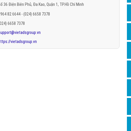
ố 36 Điện Biên Phủ, Đa Kao, Quận 1, TP.Hồ Chí Minh
Hỏi đ
964 82 6644 - (024) 6658 7378
Thiết 
(024) 6658 7378
Quảng
support@vietadsgroup.vn
Quảng
ttps://vietadsgroup.vn
Định n
Nghĩa l
Phần 