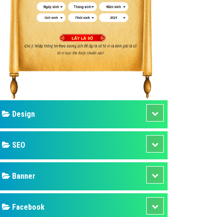
ụ Domain & Hosting
áp phần mềm
áp quảng cáo TVC
p quảng cáo mobile
p quảng cáo Online
áp quảng cáo Skype
p Domain & Hosting
Design
p viết bài Marketing
 cáo Youtube
SEO
ụ quảng cáo Youtube
ụ quảng cáo Cốc Cốc
Banner
ụ quảng cáo Tiktok
Facebook
ụ quảng cáo Zalo