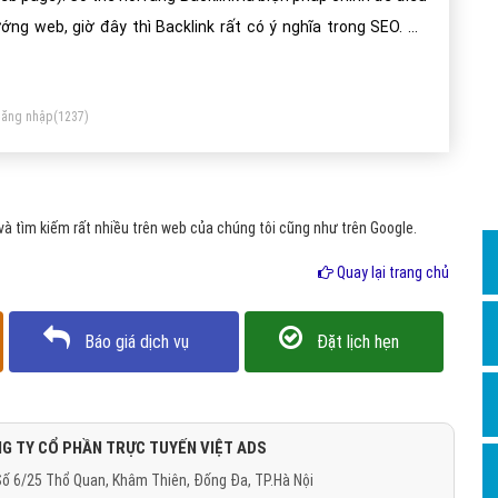
Dịch v
ớng web, giờ đây thì Backlink rất có ý nghĩa trong SEO. Số
Hỏi đ
ợng Backlink là một trong những yếu tố quan trọng đối với
Hỏi đ
t website hoặc trang web.
ăng nhập
(1237)
Hỏi đá
Hỏi đá
Hỏi đ
 tìm kiếm rất nhiều trên web của chúng tôi cũng như trên Google.
Hỏi đá
Quay lại trang chủ
Hỏi đá
Quảng
Báo giá dịch vụ
Đặt lịch hẹn
Dịch v
Dịch v
Dịch v
G TY CỔ PHẦN TRỰC TUYẾN VIỆT ADS
ố 6/25 Thổ Quan, Khâm Thiên, Đống Đa, TP.Hà Nội
Dịch v