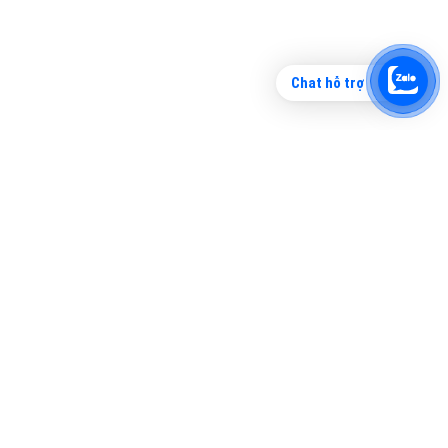
Chat hỗ trợ
Tìm công ty thiết kế website uy tín, chuyên
nghiệp tại Hà Nội là rất khó cho khách hàng.
VietAds xin giới thiệu công ty thiết kế Viet
XEM CHI TIẾT