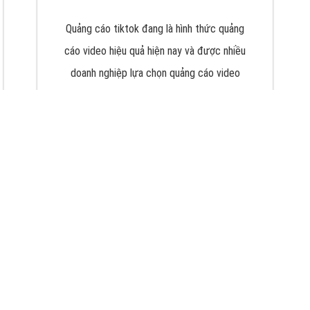
VietAds với đội ngũ chuyên viên tư ấn am
hiểu về chiến dịch quảng cáo Youtube sẽ tư
vấn bạn giải pháp tối ưu, hiệu quả nhất
XEM CHI TIẾT