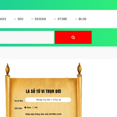
 ADS
SEO
DESIGN
STORE
BLOG
ner
 cáo Mobile
SEO Website
Thiết kế Web
nner
p quảng cáo Instagram
Dịch vụ SEO Website
Thiết kế Website
 cáo Zalo
Hỏi đáp SEO Google
Danh sách Website
 cáo Instagram
Thiết kế Landing Page
cáo Online
Dịch vụ thiết kế Website
 cáo Skype
Hỏi đáp Website
 cáo TVC
 cáo Cốc Cốc
mềm ứng dụng hay