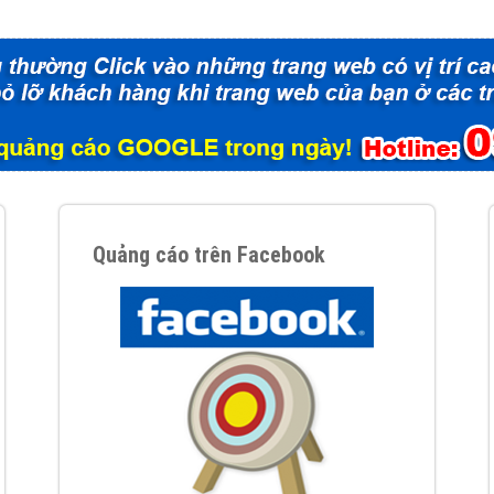
tác Marketing Online?
húng tôi với bề dày kinh nghiệm sẽ tư vấn xây dựng và phát tr
line. Đội ngũ kỹ thuật quảng cáo trực tuyến, SEO, lập trình Web 
uôn
đem đến cho khách hàng sản phẩm/ dịch vụ chất lượng
.