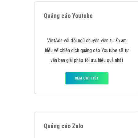
Google Ads là hình thức quảng cáo của
Google được tài trợ có chữ Ad gồm 4 ví trí
trên cùng và 3 vị trí dưới cùng
XEM CHI TIẾT
Công ty SEO Website