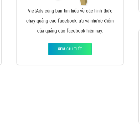
hát triển Website cho doanh nghiệp mình
. Đừng chần chừ hã
support@vietadsgroup.vn
để được tư vấn chuyên sâu về giải phá
Quảng cáo trên Facebook