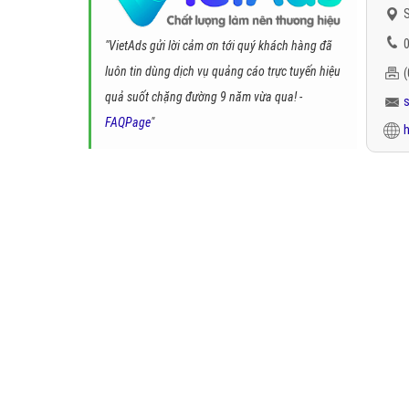
S
0
"VietAds gửi lời cảm ơn tới quý khách hàng đã
luôn tin dùng dịch vụ quảng cáo trực tuyến hiệu
quả suốt chặng đường 9 năm vừa qua! -
FAQPage
"
h