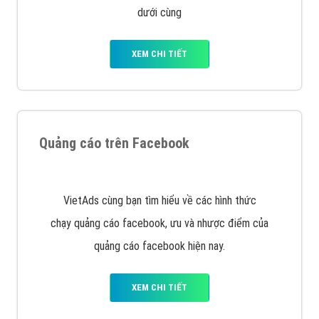
với bề dày kinh nghiệm sẽ tư vấn xây dựng và phát
triển thương hiệu của doanh nghiệp bạn với mức chi
phí mà bạn có thể đầu tư cho marketing online. Đội
ngũ kỹ thuật quảng cáo trực tuyến, SEO, lập trình
Web chuyên sâu trong nghề, được đào tạo bài bản tại
trung tâm marketing online uy tín hàng năm, luôn
đem
đến cho khách hàng sản phẩm/ dịch vụ chất
lượng
.