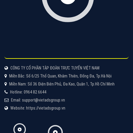
VietAds với đội ngũ chuyên viên tư ấn am hiểu về
chiến dịch quảng cáo Youtube sẽ tư vấn bạn giải pháp
tối ưu, hiệu quả nhất
XEM CHI TIẾT
Thiết kế Website