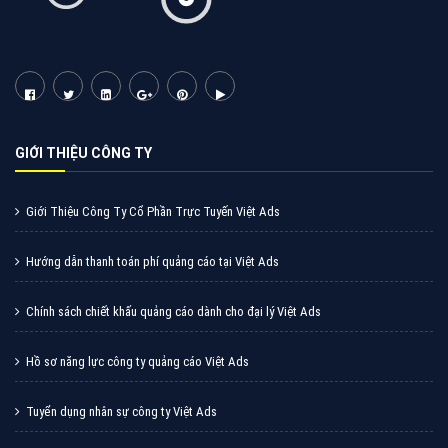
Tìm công ty thiết kế website uy tín, chuyên nghiệp tại
Hà Nội là rất khó cho khách hàng. VietAds xin giới
thiệu công ty thiết kế Viet
XEM CHI TIẾT
Quảng cáo Cốc Cốc