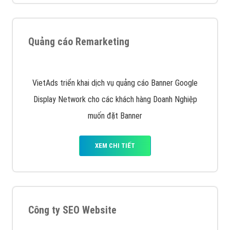
Nếu bạn đang cần quảng cáo, thiết kế web,
phát
triển Website cho doanh nghiệp mình
. Đừng chần
chừ hãy nhấc máy lên và gọi ngay cho chúng tôi theo
Hotline: 0964 82 6644 (24/7) hoặc email:
support@vietadsgroup.vn
để được tư vấn chuyên
sâu về giải pháp marketing hiệu quả cho doanh nghiệp
bạn!