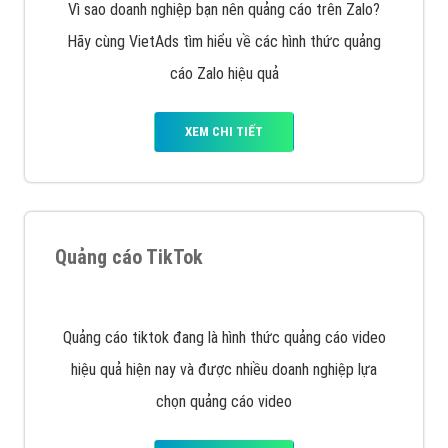
XEM CHI TIẾT
Công ty SEO Website
VietAds với đội ngũ SEOer giàu kinh nghiệm được đào