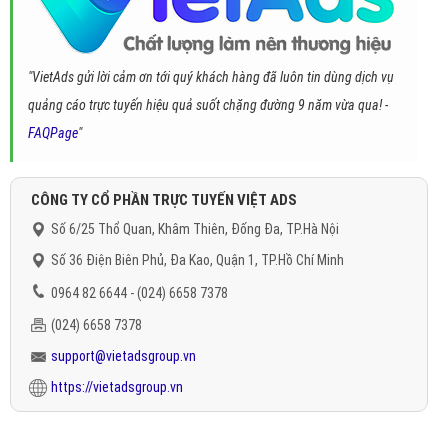
"VietAds gửi lời cảm ơn tới quý khách hàng đã luôn tin dùng dịch vụ
quảng cáo trực tuyến hiệu quả suốt chặng đường 9 năm vừa qua! -
FAQPage
"
CÔNG TY CỔ PHẦN TRỰC TUYẾN VIỆT ADS
Số 6/25 Thổ Quan, Khâm Thiên, Đống Đa, TP.Hà Nội
Số 36 Điện Biên Phủ, Đa Kao, Quận 1, TP.Hồ Chí Minh
0964 82 6644 - (024) 6658 7378
(024) 6658 7378
support@vietadsgroup.vn
https://vietadsgroup.vn