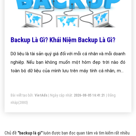
Backup Là Gì? Khái Niệm Backup Là Gì?
Dữ liệu là tài sản quý giá đối với mỗi cá nhân và mỗi doanh
nghiệp. Nếu bạn không muốn một hôm đẹp trời nào đó
toàn bộ dữ liệu của mình lưu trên máy tính cá nhân, máy
tính bảng hay thậm chí điện thoại di động bốc hơi mất vì
máy bị hỏng hay mất trộm thì bạn cần phải back-up dữ liệu.
Bài viết tạo bởi:
VietAds
| Ngày cập nhật:
2026-08-05 16:41:21
|
Đăng
nhập
(2880)
Chủ đề
"backup là gì"
luôn được bạn đọc quan tâm và tìm kiếm rất nhiều