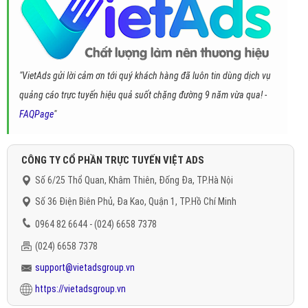
"VietAds gửi lời cảm ơn tới quý khách hàng đã luôn tin dùng dịch vụ
quảng cáo trực tuyến hiệu quả suốt chặng đường 9 năm vừa qua! -
FAQPage
"
CÔNG TY CỔ PHẦN TRỰC TUYẾN VIỆT ADS
Số 6/25 Thổ Quan, Khâm Thiên, Đống Đa, TP.Hà Nội
Số 36 Điện Biên Phủ, Đa Kao, Quận 1, TP.Hồ Chí Minh
0964 82 6644 - (024) 6658 7378
(024) 6658 7378
support@vietadsgroup.vn
https://vietadsgroup.vn