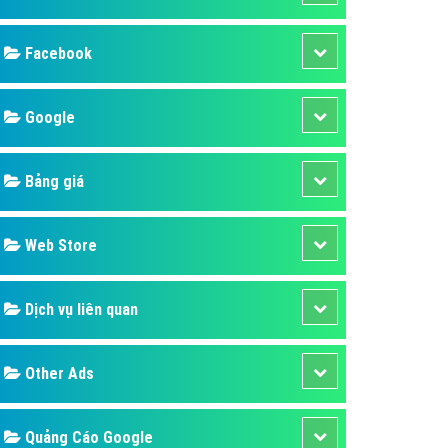
ụ Domain & Hosting
áp phần mềm
áp quảng cáo TVC
p quảng cáo mobile
p quảng cáo Online
áp quảng cáo Skype
p Domain & Hosting
Design
p viết bài Marketing
 cáo Youtube
SEO
ụ quảng cáo Youtube
ụ quảng cáo Cốc Cốc
Banner
ụ quảng cáo Tiktok
Facebook
ụ quảng cáo Zalo