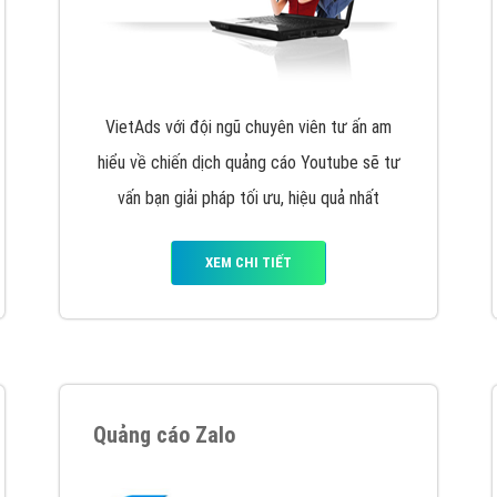
hát triển Website cho doanh nghiệp mình
. Đừng chần chừ hã
support@vietadsgroup.vn
để được tư vấn chuyên sâu về giải phá
Quảng cáo trên Facebook