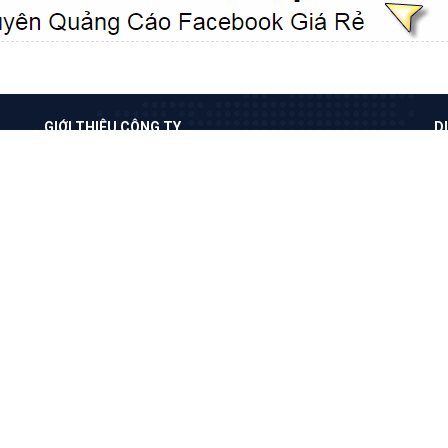
VietAds với đội ngũ chuyên viên tư ấn am
hiểu về chiến dịch quảng cáo Youtube sẽ tư
vấn bạn giải pháp tối ưu, hiệu quả nhất
XEM CHI TIẾT