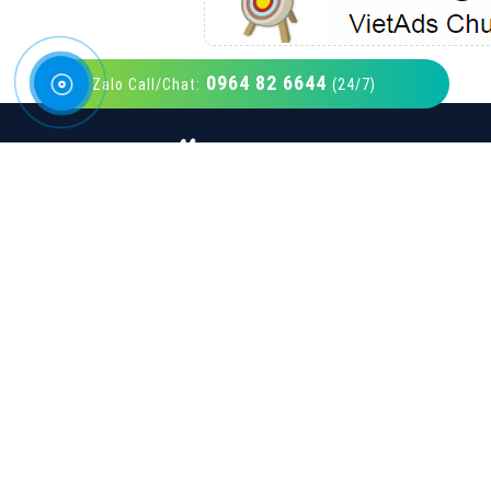
0964 82 6644
Zalo Call/Chat:
(24/7)
VietAds với đội ngũ SEOer giàu kinh nghiệm
được đào tạo bài bản tại các trung tâm SEO
lớn như: Litado, Inet, Vietmoz, Vinalink
XEM CHI TIẾT