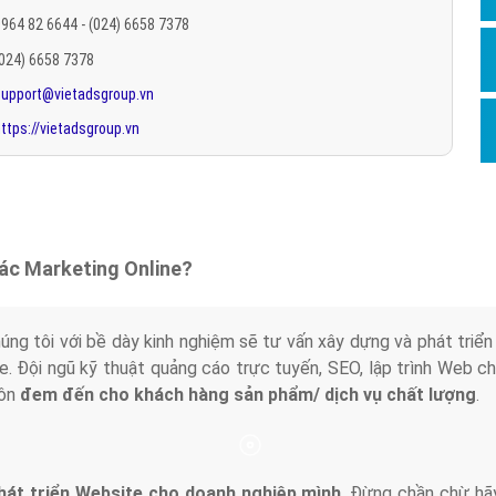
Hỏi đ
964 82 6644 - (024) 6658 7378
(024) 6658 7378
Thiết 
support@vietadsgroup.vn
Quảng
ttps://vietadsgroup.vn
Quảng
Định n
Nghĩa l
Phần 