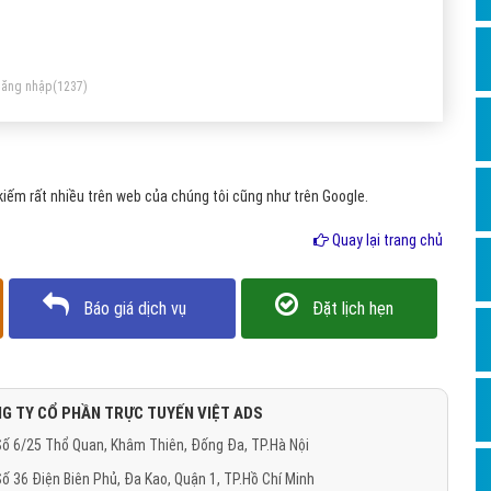
Dịch v
Hỏi đ
Hỏi đ
ăng nhập
(1237)
Hỏi đá
Hỏi đá
iếm rất nhiều trên web của chúng tôi cũng như trên Google.
Hỏi đ
Hỏi đá
Quay lại trang chủ
Hỏi đá
Báo giá dịch vụ
Đặt lịch hẹn
Quảng
Dịch v
Dịch v
G TY CỔ PHẦN TRỰC TUYẾN VIỆT ADS
Dịch v
ố 6/25 Thổ Quan, Khâm Thiên, Đống Đa, TP.Hà Nội
Dịch v
ố 36 Điện Biên Phủ, Đa Kao, Quận 1, TP.Hồ Chí Minh