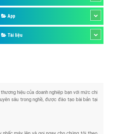
áp quảng cáo Youtube
Google
kế ứng dụng
 cáo Cốc Cốc hiệu quả
Bảng giá
 cáo Zalo chuyên nghiệp
ghĩa
Web Store
à gì
Dịch vụ liên quan
mềm ứng dụng hay
Other Ads
Quảng Cáo Google
App