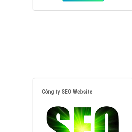
Tại sao chọn công ty Việt Ads làm đối 
Công ty Việt Ads thành lập từ năm 2013
, c
phí mà bạn có thể đầu tư cho marketing on
trung tâm marketing online uy tín hàng năm, l