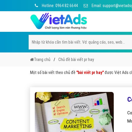
Hotline: 0964 82 6644
Email: support@vietads
Trang chủ
Chủ đề bài viết pr hay
Một số bài viết theo chủ đề
"bài viết pr hay"
được Việt Ads ch
C
Co
Mớ