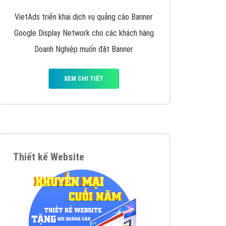
iển thương hiệu của doanh nghiệp bạn với mức chi
chuyên sâu trong nghề, được đào tạo bài bản tại