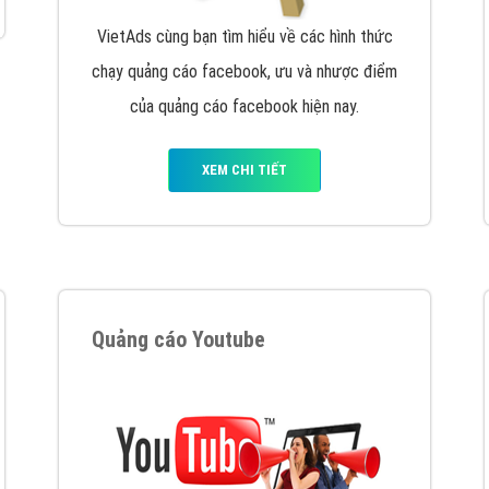
tác Marketing Online?
húng tôi với bề dày kinh nghiệm sẽ tư vấn xây dựng và phát tr
line. Đội ngũ kỹ thuật quảng cáo trực tuyến, SEO, lập trình Web 
uôn
đem đến cho khách hàng sản phẩm/ dịch vụ chất lượng
.