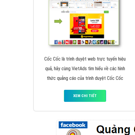
Google Ads là hình thức quảng cáo của
Google được tài trợ có chữ Ad gồm 4 ví trí
trên cùng và 3 vị trí dưới cùng
XEM CHI TIẾT
Công ty SEO Website