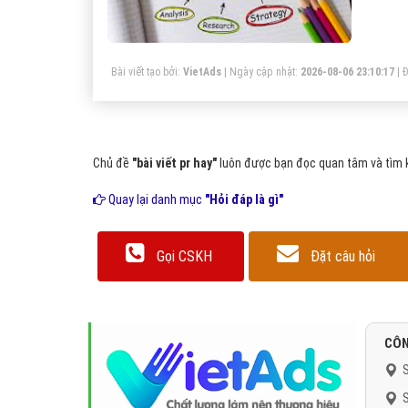
Bài viết tạo bởi:
VietAds
| Ngày cập nhật:
2026-08-06 23:10:17
|
Đ
Chủ đề
"bài viết pr hay"
luôn được bạn đọc quan tâm và tìm k
Quay lại danh mục
"Hỏi đáp là gì"
Gọi CSKH
Đặt câu hỏi
CÔN
S
S