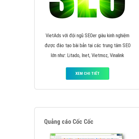
Nếu bạn đang cần quảng cáo, thiết kế web,
p
Hotline: 0964 82 6644 (24/7) hoặc email: 
Quảng cáo trên Google