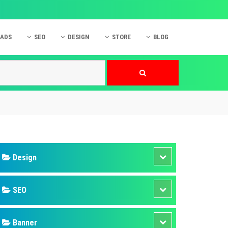
 ADS
SEO
DESIGN
STORE
BLOG
ner
 cáo Mobile
SEO Website
Thiết kế Web
nner
p quảng cáo Instagram
Dịch vụ SEO Website
Thiết kế Website
 cáo Zalo
Hỏi đáp SEO Google
Danh sách Website
 cáo Instagram
Thiết kế Landing Page
cáo Online
Dịch vụ thiết kế Website
 cáo Skype
Hỏi đáp Website
 cáo TVC
 cáo Cốc Cốc
mềm ứng dụng hay