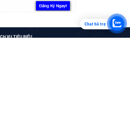
Chat hỗ trợ
Tìm công ty thiết kế website uy tín, chuyên
nghiệp tại Hà Nội là rất khó cho khách hàng.
VietAds xin giới thiệu công ty thiết kế Viet
XEM CHI TIẾT