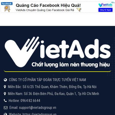
VietAds với đội ngũ chuyên viên tư ấn am hiểu về
chiến dịch quảng cáo Youtube sẽ tư vấn bạn giải pháp
tối ưu, hiệu quả nhất
XEM CHI TIẾT
Thiết kế Website