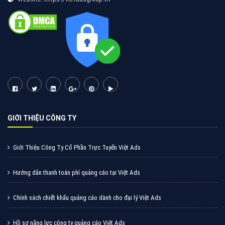
Tìm công ty thiết kế website uy tín, chuyên nghiệp tại
Hà Nội là rất khó cho khách hàng. VietAds xin giới
thiệu công ty thiết kế Viet
XEM CHI TIẾT
Quảng cáo Cốc Cốc