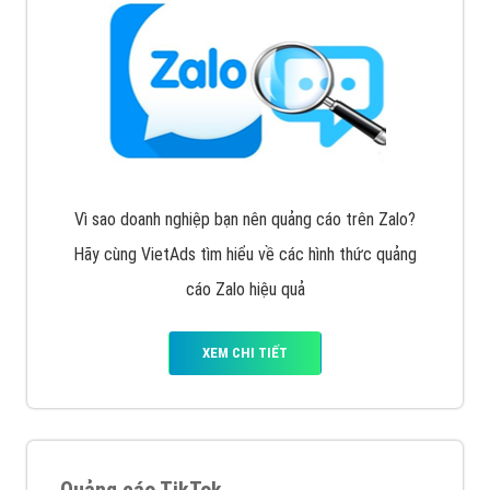
muốn đặt Banner
XEM CHI TIẾT
Công ty SEO Website
VietAds với đội ngũ SEOer giàu kinh nghiệm được đào