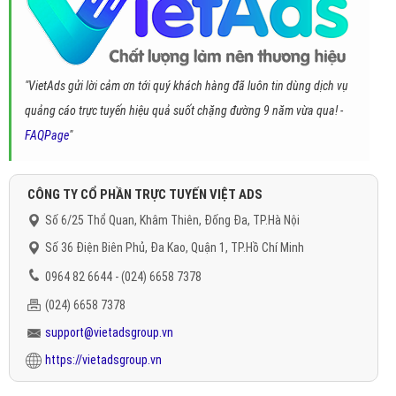
"VietAds gửi lời cảm ơn tới quý khách hàng đã luôn tin dùng dịch vụ
quảng cáo trực tuyến hiệu quả suốt chặng đường 9 năm vừa qua! -
FAQPage
"
CÔNG TY CỔ PHẦN TRỰC TUYẾN VIỆT ADS
Số 6/25 Thổ Quan, Khâm Thiên, Đống Đa, TP.Hà Nội
Số 36 Điện Biên Phủ, Đa Kao, Quận 1, TP.Hồ Chí Minh
0964 82 6644 - (024) 6658 7378
(024) 6658 7378
support@vietadsgroup.vn
https://vietadsgroup.vn