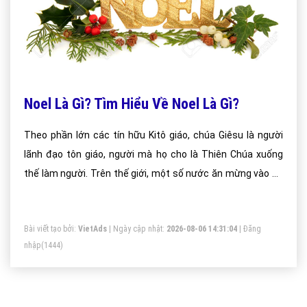
Noel Là Gì? Tìm Hiểu Về Noel Là Gì?
Theo phần lớn các tín hữu Kitô giáo, chúa Giêsu là người
lãnh đạo tôn giáo, người mà họ cho là Thiên Chúa xuống
thế làm người. Trên thế giới, một số nước ăn mừng vào 25
tháng 12, một số nước lại vào tối ngày 24 tháng 12.
Bài viết tạo bởi:
VietAds
| Ngày cập nhật:
2026-08-06 14:31:04
|
Đăng
nhập
(1444)