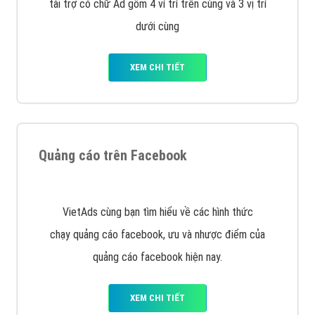
Công ty Việt Ads thành lập từ năm 2013
, chúng tôi
với bề dày kinh nghiệm sẽ tư vấn xây dựng và phát
triển thương hiệu của doanh nghiệp bạn với mức chi
phí mà bạn có thể đầu tư cho marketing online. Đội
ngũ kỹ thuật quảng cáo trực tuyến, SEO, lập trình
Web chuyên sâu trong nghề, được đào tạo bài bản tại
trung tâm marketing online uy tín hàng năm, luôn
đem
đến cho khách hàng sản phẩm/ dịch vụ chất
lượng
.