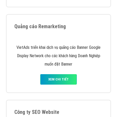
Nếu bạn đang cần quảng cáo, thiết kế web,
phát
triển Website cho doanh nghiệp mình
. Đừng chần
chừ hãy nhấc máy lên và gọi ngay cho chúng tôi theo
Hotline: 0964 82 6644 (24/7) hoặc email:
support@vietadsgroup.vn
để được tư vấn chuyên
sâu về giải pháp marketing hiệu quả cho doanh nghiệp
bạn!