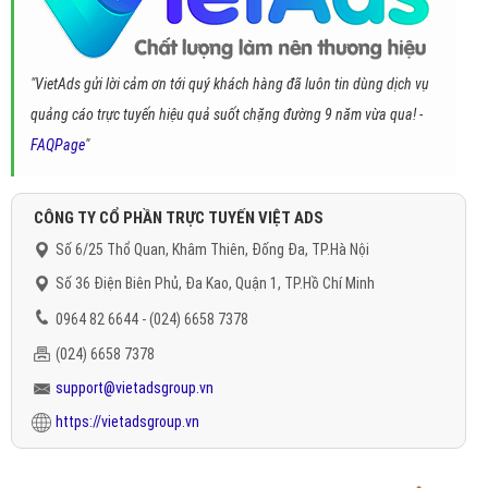
"VietAds gửi lời cảm ơn tới quý khách hàng đã luôn tin dùng dịch vụ
quảng cáo trực tuyến hiệu quả suốt chặng đường 9 năm vừa qua! -
FAQPage
"
CÔNG TY CỔ PHẦN TRỰC TUYẾN VIỆT ADS
Số 6/25 Thổ Quan, Khâm Thiên, Đống Đa, TP.Hà Nội
Số 36 Điện Biên Phủ, Đa Kao, Quận 1, TP.Hồ Chí Minh
0964 82 6644 - (024) 6658 7378
(024) 6658 7378
support@vietadsgroup.vn
https://vietadsgroup.vn