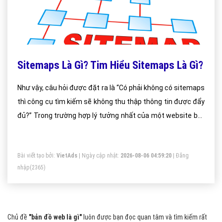
Sitemaps Là Gì? Tim Hiểu Sitemaps Là Gì?
Như vậy, câu hỏi được đặt ra là “Có phải không có sitemaps
thì công cụ tìm kiếm sẽ không thu thập thông tin được đẩy
đủ?” Trong trường hợp lý tưởng nhất của một website bất
kỳ tức nếu tất cả các trang web trên site được liên kết
đúng theo một bố cục rõ ràng, thì trình thu thập dữ liệu
Bài viết tạo bởi:
VietAds
| Ngày cập nhật:
2026-08-06 04:59:20
|
Đăng
web của công cụ tìm kiếm (các con bot) sẽ có thể phát
nhập
(2365)
hiện và thu thập dữ liệu hầu hết tất cả các trang web hiện
có.
Chủ đề
"bản đồ web là gì"
luôn được bạn đọc quan tâm và tìm kiếm rất