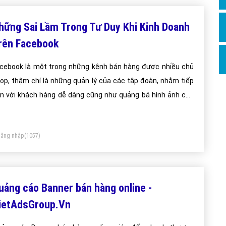
Hỏi đ
hững Sai Lầm Trong Tư Duy Khi Kinh Doanh
Thiết 
rên Facebook
Quảng
Quảng
cebook là một trong những kênh bán hàng được nhiều chủ
op, thậm chí là những quản lý của các tập đoàn, nhằm tiếp
Định n
n với khách hàng dễ dàng cũng như quảng bá hình ảnh của
Nghĩa l
ng ty một cách gần gũi hơn với nhiều người dùng. Tuy nhiên
Phần 
ông phải ai cũng có thể tận dụng kênh bán hàng này một
ăng nhập
(1057)
ch hiệu quả. Người khác thành công, sao bạn lại thất bại?
uảng cáo Banner bán hàng online -
ietAdsGroup.Vn