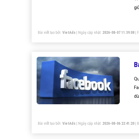
gi
dị
đi
Bài viết tạo bởi:
VietAds
| Ngày cập nhật:
2026-08-07 11:39:08
|
B
Qu
Fa
dù
Bài viết tạo bởi:
VietAds
| Ngày cập nhật:
2026-08-06 22:41:20
|
Đ