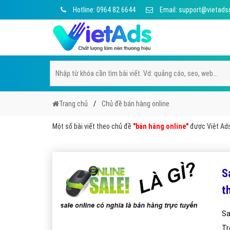
Hotline: 0964 82 6644
Email: support@vietads
Trang chủ
Chủ đề bán hàng online
Một số bài viết theo chủ đề
"bán hàng online"
được Việt Ads 
S
t
Sa
Tr