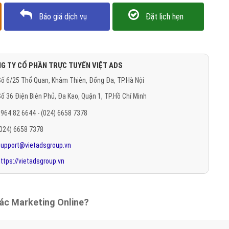
Báo giá dịch vụ
Đặt lịch hẹn
G TY CỔ PHẦN TRỰC TUYẾN VIỆT ADS
ố 6/25 Thổ Quan, Khâm Thiên, Đống Đa, TP.Hà Nội
ố 36 Điện Biên Phủ, Đa Kao, Quận 1, TP.Hồ Chí Minh
964 82 6644 - (024) 6658 7378
(024) 6658 7378
support@vietadsgroup.vn
ttps://vietadsgroup.vn
tác Marketing Online?