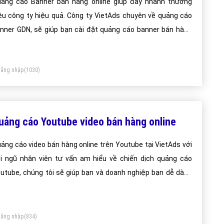
ảng cáo Banner bán hàng online giúp đẩy nhanh thương
ệu công ty hiệu quả. Công ty VietAds chuyên về quảng cáo
nner GDN, sẽ giúp bạn cài đặt quảng cáo banner bán hàng
line tối ưu chi phí thấp, tiếp cận khách hàng một cách nhanh
óng và hiệu quả.
ăng nhập
(1030)
uảng cáo Youtube video bán hàng online
ảng cáo video bán hàng online trên Youtube tại VietAds với
i ngũ nhân viên tư vấn am hiểu về chiến dịch quảng cáo
utube, chúng tôi sẽ giúp bạn và doanh nghiệp bạn dễ dàng
t được mục đích quảng video bán hàng online trên Youtube
a mình.
ăng nhập
(834)