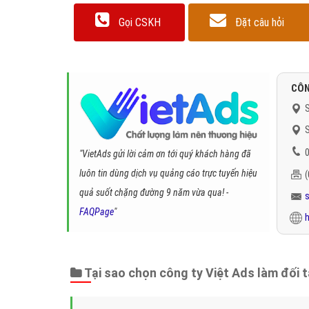
Gọi CSKH
Đặt câu hỏi
CÔN
S
S
0
"VietAds gửi lời cảm ơn tới quý khách hàng đã
luôn tin dùng dịch vụ quảng cáo trực tuyến hiệu
quả suốt chặng đường 9 năm vừa qua! -
FAQPage
"
h
Tại sao chọn công ty Việt Ads làm đối 