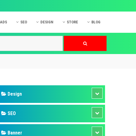
 ADS
SEO
DESIGN
STORE
BLOG
ner
 cáo Mobile
SEO Website
Thiết kế Web
nner
p quảng cáo Instagram
Dịch vụ SEO Website
Thiết kế Website
 cáo Zalo
Hỏi đáp SEO Google
Danh sách Website
 cáo Instagram
Thiết kế Landing Page
cáo Online
Dịch vụ thiết kế Website
 cáo Skype
Hỏi đáp Website
 cáo TVC
 cáo Cốc Cốc
mềm ứng dụng hay