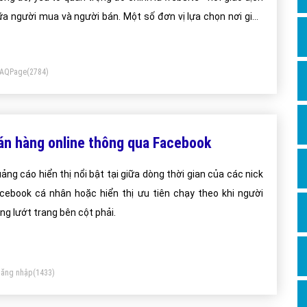
Dịch v
ữa người mua và người bán. Một số đơn vị lựa chọn nơi giao
Hỏi đ
ch trên mạng xã hội, trên blog, forum hay trên các gian hàng
Hỏi đ
ện tử (e-store).
FAQPage
(2784)
Hỏi đá
Hỏi đá
Hỏi đ
án hàng online thông qua Facebook
Hỏi đá
Hỏi đá
ảng cáo hiển thị nổi bật tại giữa dòng thời gian của các nick
cebook cá nhân hoặc hiển thị ưu tiên chạy theo khi người
Quảng
ng lướt trang bên cột phải.
Dịch v
Dịch v
Dịch v
ăng nhập
(1433)
Dịch v