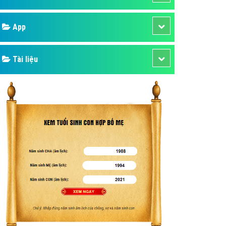
áp quảng cáo Youtube
Google
kế ứng dụng
 cáo Cốc Cốc hiệu quả
Bảng giá
 cáo Zalo chuyên nghiệp
ghĩa
Web Store
à gì
Dịch vụ liên quan
mềm ứng dụng hay
Other Ads
Quảng Cáo Google
App