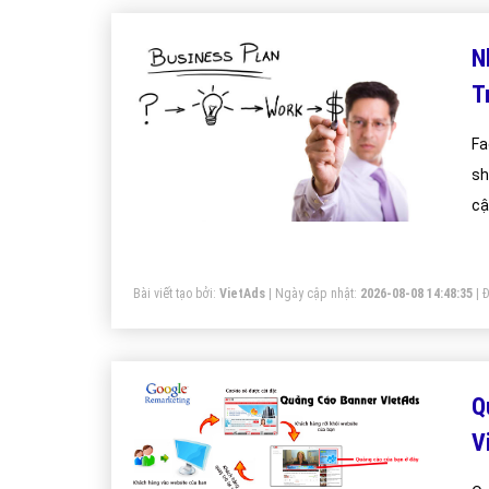
N
T
Fa
sh
cậ
cô
kh
Bài viết tạo bởi:
VietAds
| Ngày cập nhật:
2026-08-08 14:48:35
|
Đ
cá
Q
V