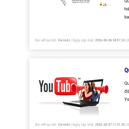
Qu
hi
ba
on
ch
Bài viết tạo bởi:
VietAds
| Ngày cập nhật:
2026-08-06 04:57:24
|
Đ
Q
Qu
độ
Yo
đạ
củ
Bài viết tạo bởi:
VietAds
| Ngày cập nhật:
2026-08-07 11:31:25
|
Đ