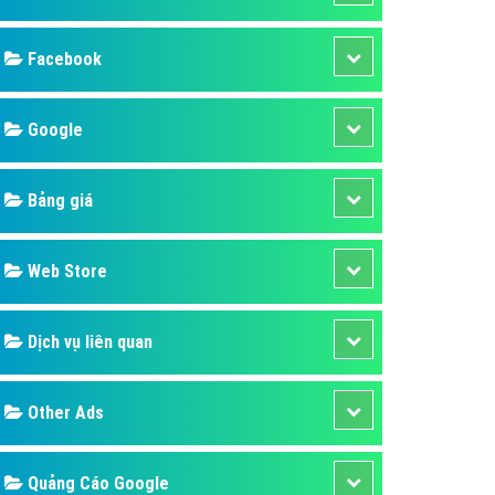
ụ Domain & Hosting
áp phần mềm
áp quảng cáo TVC
p quảng cáo mobile
p quảng cáo Online
áp quảng cáo Skype
p Domain & Hosting
Design
p viết bài Marketing
 cáo Youtube
SEO
ụ quảng cáo Youtube
ụ quảng cáo Cốc Cốc
Banner
ụ quảng cáo Tiktok
Facebook
ụ quảng cáo Zalo