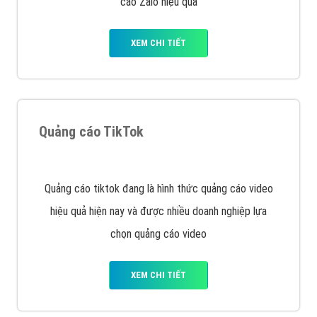
VietAds với đội ngũ SEOer giàu kinh nghiệm được đào
tạo bài bản tại các trung tâm SEO lớn như: Litado,
Inet, Vietmoz, Vinalink
XEM CHI TIẾT
Quảng cáo Youtube