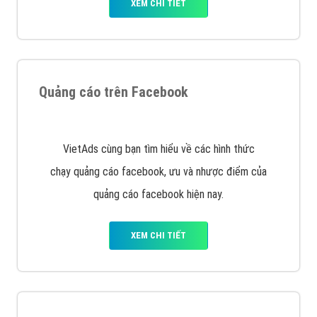
Nếu bạn đang cần quảng cáo, thiết kế web,
phát
triển Website cho doanh nghiệp mình
. Đừng chần
chừ hãy nhấc máy lên và gọi ngay cho chúng tôi theo
Hotline: 0964 82 6644 (24/7) hoặc email:
support@vietadsgroup.vn
để được tư vấn chuyên
sâu về giải pháp marketing hiệu quả cho doanh nghiệp
bạn!