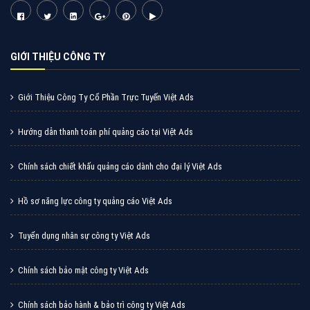
Cốc Cốc là trình duyệt web trực tuyến hiệu quả, hãy
cùng VietAds tìm hiểu về các hình thức quảng cáo
của trình duyệt Cốc Cốc
XEM CHI TIẾT
Quảng cáo Zalo