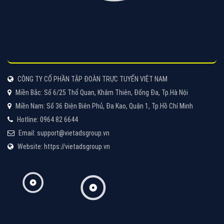
Tìm công ty thiết kế website uy tín, chuyên nghiệp tại
Hà Nội là rất khó cho khách hàng. VietAds xin giới
thiệu công ty thiết kế Viet
XEM CHI TIẾT
Quảng cáo Cốc Cốc