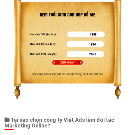
Web Store
Dịch vụ liên quan
Other Ads
Quảng Cáo Google
App
Tài liệu