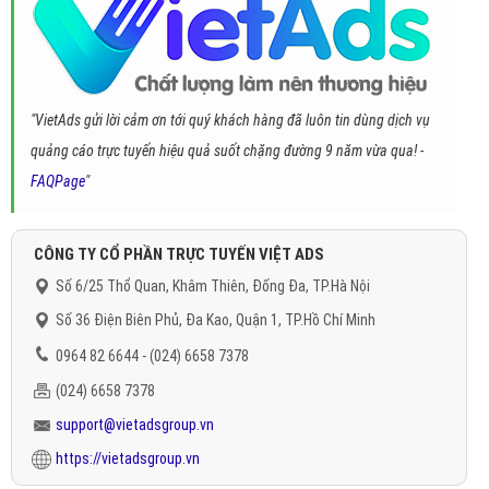
"VietAds gửi lời cảm ơn tới quý khách hàng đã luôn tin dùng dịch vụ
quảng cáo trực tuyến hiệu quả suốt chặng đường 9 năm vừa qua! -
FAQPage
"
CÔNG TY CỔ PHẦN TRỰC TUYẾN VIỆT ADS
Số 6/25 Thổ Quan, Khâm Thiên, Đống Đa, TP.Hà Nội
Số 36 Điện Biên Phủ, Đa Kao, Quận 1, TP.Hồ Chí Minh
0964 82 6644 - (024) 6658 7378
(024) 6658 7378
support@vietadsgroup.vn
https://vietadsgroup.vn