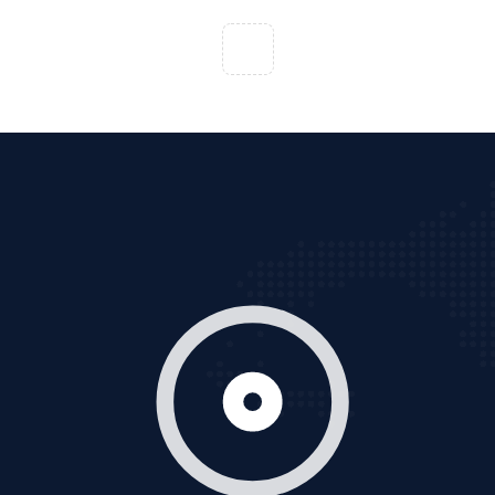
VietAds với đội ngũ chuyên viên tư ấn am hiểu về
chiến dịch quảng cáo Youtube sẽ tư vấn bạn giải pháp
tối ưu, hiệu quả nhất
XEM CHI TIẾT
Thiết kế Website