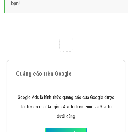
Công ty Việt Ads thành lập từ năm 2013
, chúng tôi
với bề dày kinh nghiệm sẽ tư vấn xây dựng và phát
triển thương hiệu của doanh nghiệp bạn với mức chi
phí mà bạn có thể đầu tư cho marketing online. Đội
ngũ kỹ thuật quảng cáo trực tuyến, SEO, lập trình
Web chuyên sâu trong nghề, được đào tạo bài bản tại
trung tâm marketing online uy tín hàng năm, luôn
đem
đến cho khách hàng sản phẩm/ dịch vụ chất
lượng
.