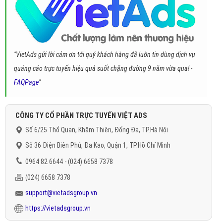
"VietAds gửi lời cảm ơn tới quý khách hàng đã luôn tin dùng dịch vụ
quảng cáo trực tuyến hiệu quả suốt chặng đường 9 năm vừa qua! -
FAQPage
"
CÔNG TY CỔ PHẦN TRỰC TUYẾN VIỆT ADS
Số 6/25 Thổ Quan, Khâm Thiên, Đống Đa, TP.Hà Nội
Số 36 Điện Biên Phủ, Đa Kao, Quận 1, TP.Hồ Chí Minh
0964 82 6644 - (024) 6658 7378
(024) 6658 7378
support@vietadsgroup.vn
https://vietadsgroup.vn