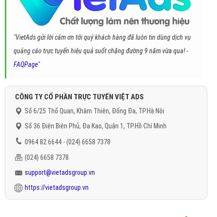
"VietAds gửi lời cảm ơn tới quý khách hàng đã luôn tin dùng dịch vụ
quảng cáo trực tuyến hiệu quả suốt chặng đường 9 năm vừa qua! -
FAQPage
"
CÔNG TY CỔ PHẦN TRỰC TUYẾN VIỆT ADS
Số 6/25 Thổ Quan, Khâm Thiên, Đống Đa, TP.Hà Nội
Số 36 Điện Biên Phủ, Đa Kao, Quận 1, TP.Hồ Chí Minh
0964 82 6644 - (024) 6658 7378
(024) 6658 7378
support@vietadsgroup.vn
https://vietadsgroup.vn