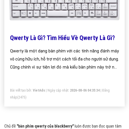
Qwerty Là Gì? Tìm Hiểu Về Qwerty Là Gì?
Qwerty là một dạng bàn phím với các tính năng đánh máy
vô cùng hữu ích, hỗ trợ một cách tối đa cho người sử dụng.
Cũng chính vì sự tiện lợi đó mà kiểu bàn phím này trở nên
rất phổ biến và nhiều người sử dụng nhất trên toàn thế giới.
Chắc các bạn sẽ bất ngờ khi biết rằng tên của bàn phím
Bài viết tạo bởi:
VietAds
| Ngày cập nhật:
2026-08-06 04:35:34
|
Đăng
này chính là tổng hợp của 6 chữ cái đầu tiên ở hàng chữ cái
nhập
(2475)
trên cùng.
Chủ đề
"bàn phím qwerty của blackberry"
luôn được bạn đọc quan tâm